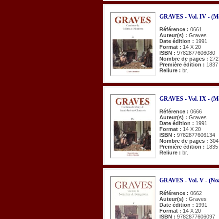
GRAVES - Vol. IV - (Mér
Référence :
0661
Auteur(s) :
Graves
Date édition :
1991
Format :
14 X 20
ISBN :
9782877606080
Nombre de pages :
272
Première édition :
1837
Reliure :
br.
GRAVES - Vol. IX - (Mo
Référence :
0666
Auteur(s) :
Graves
Date édition :
1991
Format :
14 X 20
ISBN :
9782877606134
Nombre de pages :
304
Première édition :
1835
Reliure :
br.
GRAVES - Vol. V - (Noa
Référence :
0662
Auteur(s) :
Graves
Date édition :
1991
Format :
14 X 20
ISBN :
9782877606097