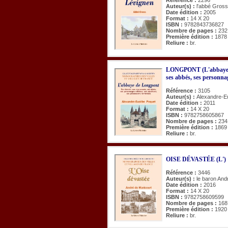
Auteur(s) :
l'abbé Gross
Date édition :
2005
Format :
14 X 20
ISBN :
9782843736827
Nombre de pages :
232
Première édition :
1878
Reliure :
br.
LONGPONT (L'abbaye de
ses abbés, ses personnag
Référence :
3105
Auteur(s) :
Alexandre-E
Date édition :
2011
Format :
14 X 20
ISBN :
9782758605867
Nombre de pages :
234
Première édition :
1869
Reliure :
br.
OISE DÉVASTÉE (L')
Référence :
3446
Auteur(s) :
le baron And
Date édition :
2016
Format :
14 X 20
ISBN :
9782758609599
Nombre de pages :
168
Première édition :
1920
Reliure :
br.