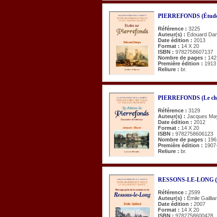
PIERREFONDS (Études
Référence :
3225
Auteur(s) :
Edouard Da
Date édition :
2013
Format :
14 X 20
ISBN :
9782758607137
Nombre de pages :
142
Première édition :
1913
Reliure :
br.
PIERREFONDS (Le châte
Référence :
3129
Auteur(s) :
Jacques Ma
Date édition :
2012
Format :
14 X 20
ISBN :
9782758606123
Nombre de pages :
196
Première édition :
1907
Reliure :
br.
RESSONS-LE-LONG (Mo
Référence :
2599
Auteur(s) :
Émile Gaillia
Date édition :
2007
Format :
14 X 20
ISBN :
9782758600428