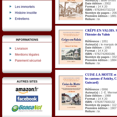
Auteur(s) :
abbé Gross
Date édition :
2002
Format :
14 X 20
Les immortels
ISBN :
9782843732218
Histoire insolite
Nombre de pages :
206
Première édition :
1881
Entretiens
Reliure :
br.
CRÉPY-EN-VALOIS. Sa co
l'histoire du Valois
INFORMATIONS
Référence :
1051
Auteur(s) :
le marquis d
Date édition :
1993
Livraison
Format :
14 X 20
ISBN :
9782742800186
Mentions légales
Nombre de pages :
332
Première édition :
1884
Paiement sécurisé
Reliure :
br.
CUISE-LA-MOTTE et ses
les cantons d'Attichy, 
AUTRES SITES
Guiscard)
Référence :
0066
Auteur(s) :
J.-E. Merme
Date édition :
1988
Format :
14 X 20
ISBN :
9782877600132
Nombre de pages :
112
Première édition :
1907
Reliure :
br.