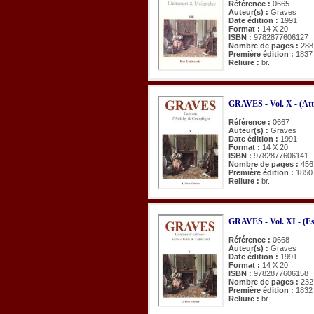
Référence :
0665
Auteur(s) :
Graves
Date édition :
1991
Format :
14 X 20
ISBN :
9782877606127
Nombre de pages :
288
Première édition :
1837
Reliure :
br.
GRAVES - Vol. X - (Att
Référence :
0667
Auteur(s) :
Graves
Date édition :
1991
Format :
14 X 20
ISBN :
9782877606141
Nombre de pages :
456
Première édition :
1850
Reliure :
br.
GRAVES - Vol. XI - (Es
Référence :
0668
Auteur(s) :
Graves
Date édition :
1991
Format :
14 X 20
ISBN :
9782877606158
Nombre de pages :
232
Première édition :
1832
Reliure :
br.