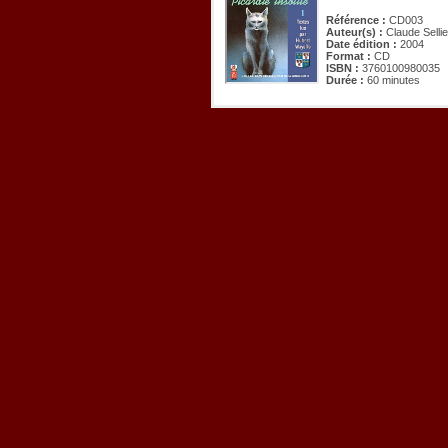
Référence :
CD003
Auteur(s) :
Claude Selli
Date édition :
2004
Format :
CD
ISBN :
3760100980035
Durée :
60 minutes