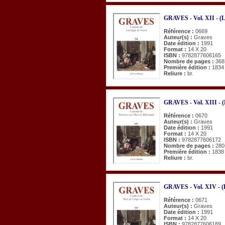
GRAVES - Vol. XII - (L
Référence :
0669
Auteur(s) :
Graves
Date édition :
1991
Format :
14 X 20
ISBN :
9782877606165
Nombre de pages :
368
Première édition :
1834
Reliure :
br.
GRAVES - Vol. XIII - (
Référence :
0670
Auteur(s) :
Graves
Date édition :
1991
Format :
14 X 20
ISBN :
9782877606172
Nombre de pages :
280
Première édition :
1838
Reliure :
br.
GRAVES - Vol. XIV - (B
Référence :
0671
Auteur(s) :
Graves
Date édition :
1991
Format :
14 X 20
ISBN :
9782877606189