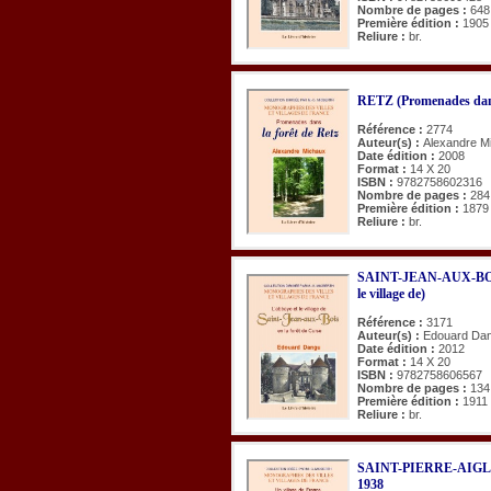
Nombre de pages :
648
Première édition :
1905
Reliure :
br.
RETZ (Promenades dans
Référence :
2774
Auteur(s) :
Alexandre M
Date édition :
2008
Format :
14 X 20
ISBN :
9782758602316
Nombre de pages :
284
Première édition :
1879
Reliure :
br.
SAINT-JEAN-AUX-BOIS e
le village de)
Référence :
3171
Auteur(s) :
Edouard Da
Date édition :
2012
Format :
14 X 20
ISBN :
9782758606567
Nombre de pages :
134
Première édition :
1911
Reliure :
br.
SAINT-PIERRE-AIGLE. 
1938