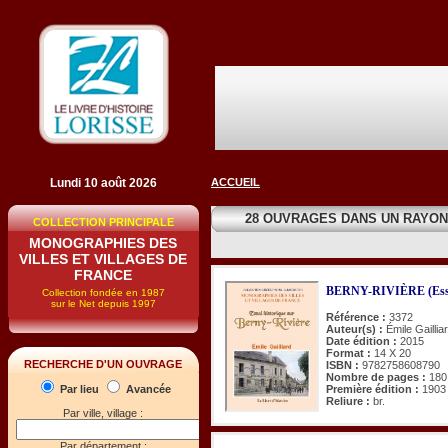
Lundi 10 août 2026
ACCUEIL
28 OUVRAGES DANS UN RAYO
COLLECTION PRINCIPALE
MONOGRAPHIES DES
VILLES ET VILLAGES DE
FRANCE
BERNY-RIVIÈRE (Essai
Collection fondée en 1987
sur le Net depuis 1997
Référence :
3372
Auteur(s) :
Émile Gaillia
Date édition :
2015
Format :
14 X 20
RECHERCHE D'UN OUVRAGE
ISBN :
9782758608790
Nombre de pages :
180
Première édition :
1903
Par lieu
Avancée
Reliure :
br.
Par ville, village :
Par département :