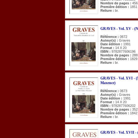
Nombre de pages :
456
Première édition :
1851
Reliure :
br.
GRAVES - Vol. XV - (Na
Référence :
0672
Auteur(s) :
Graves
Date édition :
1991
Format :
14 X 20
ISBN :
9782877606196
Nombre de pages :
288
Première édition :
1829
Reliure :
br.
GRAVES - Vol. XVI - (N
Maxence)
Référence :
0673
Auteur(s) :
Graves
Date édition :
1991
Format :
14 X 20
ISBN :
9782877606202
Nombre de pages :
352
Première édition :
1842
Reliure :
br.
GRAVES - Vol. XVII - (