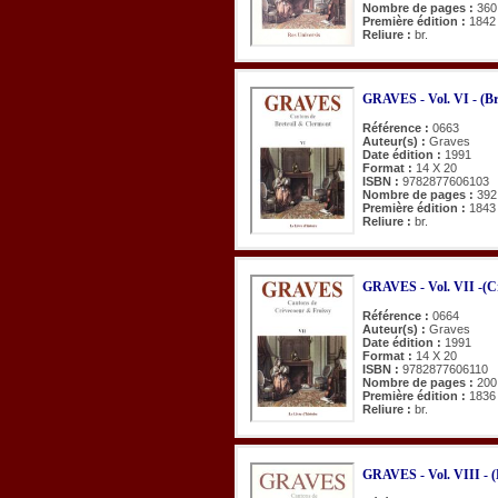
Nombre de pages :
360
Première édition :
1842
Reliure :
br.
GRAVES - Vol. VI - (Br
Référence :
0663
Auteur(s) :
Graves
Date édition :
1991
Format :
14 X 20
ISBN :
9782877606103
Nombre de pages :
392
Première édition :
1843
Reliure :
br.
GRAVES - Vol. VII -(Cr
Référence :
0664
Auteur(s) :
Graves
Date édition :
1991
Format :
14 X 20
ISBN :
9782877606110
Nombre de pages :
200
Première édition :
1836
Reliure :
br.
GRAVES - Vol. VIII - (