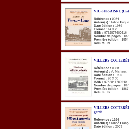
VIC-SUR-AISNE (Histo
Référence :
0084
Auteur(s) :
l'abbé Poque
Date édition :
1989
Format :
14 X 20
ISBN :
9782877600316
Nombre de pages :
187
Première édition :
1854
Reliure :
br.
VILLERS-COTTERÊTS e
Référence :
0088
Auteur(s) :
A. Michaux
Date édition :
1995
Format :
20 X 30
ISBN :
9782841780440
Nombre de pages :
187
Première édition :
1867
Reliure :
br.
VILLERS-COTTERÊTS et
gardé
Référence :
1924
Auteur(s) :
l'abbé Franç
Date édition :
2003