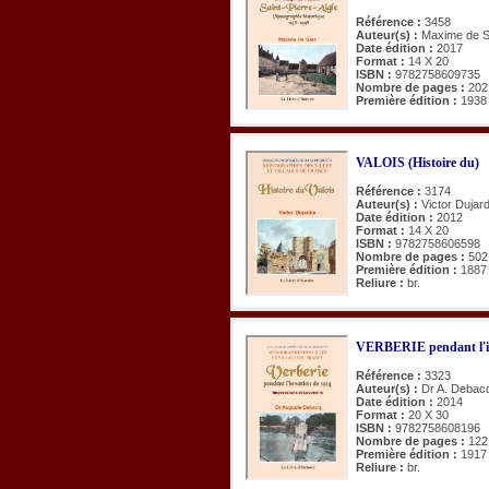
Référence :
3458
Auteur(s) :
Maxime de 
Date édition :
2017
Format :
14 X 20
ISBN :
9782758609735
Nombre de pages :
202
Première édition :
1938
VALOIS (Histoire du)
Référence :
3174
Auteur(s) :
Victor Dujard
Date édition :
2012
Format :
14 X 20
ISBN :
9782758606598
Nombre de pages :
502
Première édition :
1887
Reliure :
br.
VERBERIE pendant l'i
Référence :
3323
Auteur(s) :
Dr A. Debac
Date édition :
2014
Format :
20 X 30
ISBN :
9782758608196
Nombre de pages :
122
Première édition :
1917
Reliure :
br.