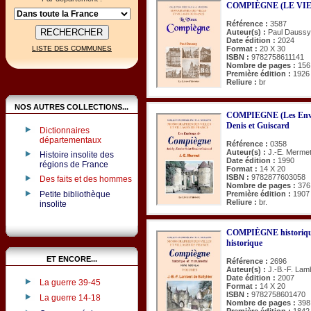
COMPIÈGNE (LE VI
Référence :
3587
Auteur(s) :
Paul Daussy
Date édition :
2024
Format :
20 X 30
LISTE DES COMMUNES
ISBN :
9782758611141
Nombre de pages :
156
Première édition :
1926
Reliure :
br
NOS AUTRES COLLECTIONS...
COMPIEGNE (Les Enviro
Denis et Guiscard
Dictionnaires
départementaux
Référence :
0358
Auteur(s) :
J.-E. Merme
Histoire insolite des
Date édition :
1990
régions de France
Format :
14 X 20
ISBN :
9782877603058
Des faits et des hommes
Nombre de pages :
376
Première édition :
1907
Petite bibliothèque
Reliure :
br.
insolite
COMPIÈGNE historique
historique
ET ENCORE...
Référence :
2696
Auteur(s) :
J.-B.-F. Lamb
Date édition :
2007
La guerre 39-45
Format :
14 X 20
ISBN :
9782758601470
La guerre 14-18
Nombre de pages :
398
Première édition :
1842