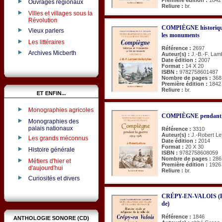
Ouvrages régionaux
Reliure :
br.
Villes et villages sous la
Révolution
COMPIÈGNE historique 
Vieux parlers
les monuments
Les littéraires
Référence :
2697
Archives Micberth
Auteur(s) :
J.-B.-F. Lamb
Date édition :
2007
Format :
14 X 20
ISBN :
9782758601487
Nombre de pages :
368
Première édition :
1842
Reliure :
br.
ET ENFIN...
Monographies agricoles
COMPIÈGNE pendant la
Monographies des
palais nationaux
Référence :
3310
Auteur(s) :
J.-Robert Le
Les grands méconnus
Date édition :
2014
Format :
20 X 30
Histoire générale
ISBN :
9782758608059
Nombre de pages :
286
Métiers d'hier et
Première édition :
1926
d'aujourd'hui
Reliure :
br.
Curiosités et divers
CRÉPY-EN-VALOIS (Histoi
de)
Référence :
1846
ANTHOLOGIE SONORE (CD)