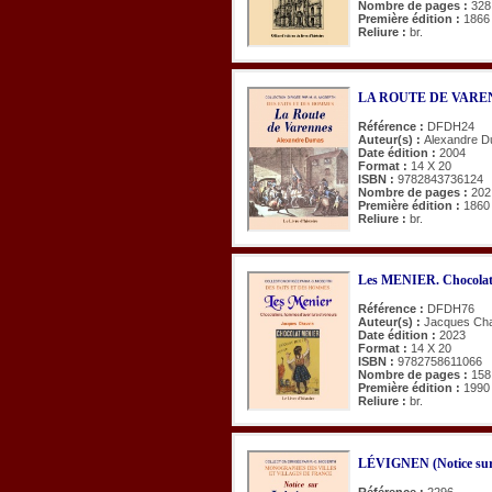
Nombre de pages :
328
Première édition :
1866
Reliure :
br.
LA ROUTE DE VARE
Référence :
DFDH24
Auteur(s) :
Alexandre 
Date édition :
2004
Format :
14 X 20
ISBN :
9782843736124
Nombre de pages :
202
Première édition :
1860
Reliure :
br.
Les MENIER. Chocolati
Référence :
DFDH76
Auteur(s) :
Jacques Ch
Date édition :
2023
Format :
14 X 20
ISBN :
9782758611066
Nombre de pages :
158
Première édition :
1990
Reliure :
br.
LÉVIGNEN (Notice sur
Référence :
2296