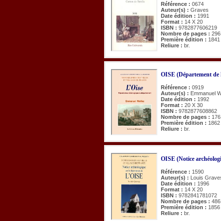
Référence :
0674
Auteur(s) :
Graves
Date édition :
1991
Format :
14 X 20
ISBN :
9782877606219
Nombre de pages :
296
Première édition :
1841
Reliure :
br.
OISE (Département de l
Référence :
0919
Auteur(s) :
Emmanuel Wo
Date édition :
1992
Format :
20 X 30
ISBN :
9782877608862
Nombre de pages :
176
Première édition :
1862
Reliure :
br.
OISE (Notice archéologi
Référence :
1590
Auteur(s) :
Louis Grave
Date édition :
1996
Format :
14 X 20
ISBN :
9782841781072
Nombre de pages :
486
Première édition :
1856
Reliure :
br.