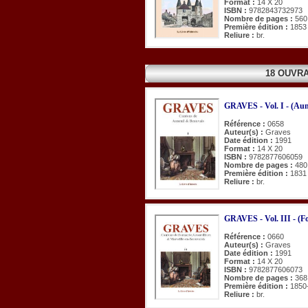
Format :
14 X 20
ISBN :
9782843732973
Nombre de pages :
560
Première édition :
1853
Reliure :
br.
18 OUVR
GRAVES - Vol. I - (Aun
Référence :
0658
Auteur(s) :
Graves
Date édition :
1991
Format :
14 X 20
ISBN :
9782877606059
Nombre de pages :
480
Première édition :
1831
Reliure :
br.
GRAVES - Vol. III - (Fo
Référence :
0660
Auteur(s) :
Graves
Date édition :
1991
Format :
14 X 20
ISBN :
9782877606073
Nombre de pages :
368
Première édition :
1850
Reliure :
br.