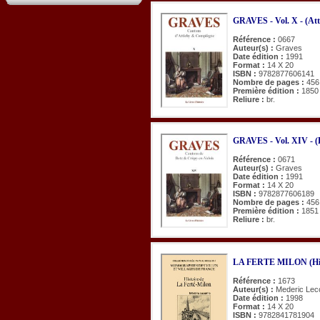
GRAVES - Vol. X - (Att
Référence :
0667
Auteur(s) :
Graves
Date édition :
1991
Format :
14 X 20
ISBN :
9782877606141
Nombre de pages :
456
Première édition :
1850
Reliure :
br.
GRAVES - Vol. XIV - (B
Référence :
0671
Auteur(s) :
Graves
Date édition :
1991
Format :
14 X 20
ISBN :
9782877606189
Nombre de pages :
456
Première édition :
1851
Reliure :
br.
LA FERTE MILON (Hist
Référence :
1673
Auteur(s) :
Mederic Lec
Date édition :
1998
Format :
14 X 20
ISBN :
9782841781904