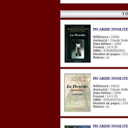
3 
PICARDIE INSOLITE 
Référence :
HI002
Auteur(s) :
Claude Selli
Date édition :
1993
Format :
14 X 20
ISBN :
9782909503011
Nombre de pages :
272
Reliure :
br.
PICARDIE INSOLITE 
Référence :
HI012
Auteur(s) :
Claude Sellie
Date édition :
2000
Format :
14 X 20
ISBN :
9782843730139
Nombre de pages :
314
Reliure :
br.
PICARDIE INSOLITE. T