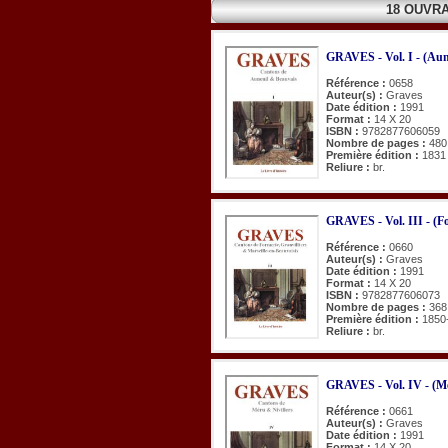
18 OUVR
GRAVES - Vol. I - (Aun
Référence :
0658
Auteur(s) :
Graves
Date édition :
1991
Format :
14 X 20
ISBN :
9782877606059
Nombre de pages :
480
Première édition :
1831
Reliure :
br.
GRAVES - Vol. III - (Fo
Référence :
0660
Auteur(s) :
Graves
Date édition :
1991
Format :
14 X 20
ISBN :
9782877606073
Nombre de pages :
368
Première édition :
1850
Reliure :
br.
GRAVES - Vol. IV - (Mér
Référence :
0661
Auteur(s) :
Graves
Date édition :
1991
Format :
14 X 20