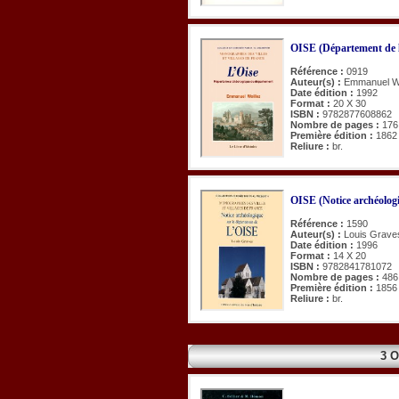
OISE (Département de l
Référence :
0919
Auteur(s) :
Emmanuel Wo
Date édition :
1992
Format :
20 X 30
ISBN :
9782877608862
Nombre de pages :
176
Première édition :
1862
Reliure :
br.
OISE (Notice archéologi
Référence :
1590
Auteur(s) :
Louis Grave
Date édition :
1996
Format :
14 X 20
ISBN :
9782841781072
Nombre de pages :
486
Première édition :
1856
Reliure :
br.
3 