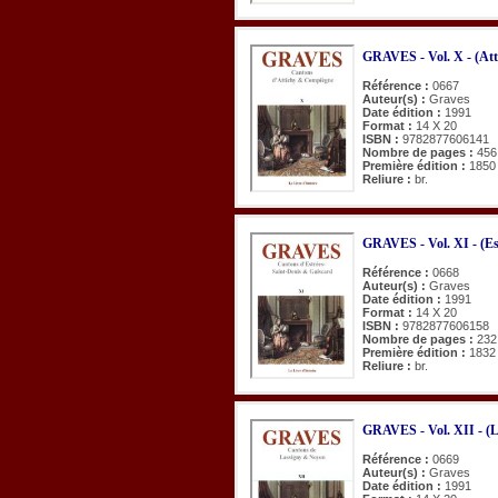
GRAVES - Vol. X - (Att
Référence :
0667
Auteur(s) :
Graves
Date édition :
1991
Format :
14 X 20
ISBN :
9782877606141
Nombre de pages :
456
Première édition :
1850
Reliure :
br.
GRAVES - Vol. XI - (Es
Référence :
0668
Auteur(s) :
Graves
Date édition :
1991
Format :
14 X 20
ISBN :
9782877606158
Nombre de pages :
232
Première édition :
1832
Reliure :
br.
GRAVES - Vol. XII - (L
Référence :
0669
Auteur(s) :
Graves
Date édition :
1991