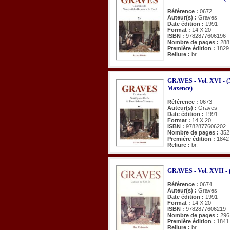
Référence :
0672
Auteur(s) :
Graves
Date édition :
1991
Format :
14 X 20
ISBN :
9782877606196
Nombre de pages :
288
Première édition :
1829
Reliure :
br.
GRAVES - Vol. XVI - (N
Maxence)
Référence :
0673
Auteur(s) :
Graves
Date édition :
1991
Format :
14 X 20
ISBN :
9782877606202
Nombre de pages :
352
Première édition :
1842
Reliure :
br.
GRAVES - Vol. XVII - (
Référence :
0674
Auteur(s) :
Graves
Date édition :
1991
Format :
14 X 20
ISBN :
9782877606219
Nombre de pages :
296
Première édition :
1841
Reliure :
br.