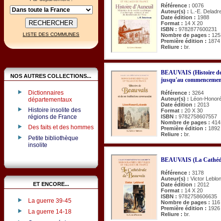
Référence :
0076
Auteur(s) :
L.-E. Deladr
Date édition :
1988
Format :
14 X 20
ISBN :
9782877600231
LISTE DES COMMUNES
Nombre de pages :
125
Première édition :
1874
Reliure :
br.
BEAUVAIS (Histoire de)
NOS AUTRES COLLECTIONS...
jusqu'au commencement
Dictionnaires
Référence :
3264
Auteur(s) :
Léon-Honor
départementaux
Date édition :
2013
Histoire insolite des
Format :
20 X 30
régions de France
ISBN :
9782758607557
Nombre de pages :
414
Des faits et des hommes
Première édition :
1892
Reliure :
br.
Petite bibliothèque
insolite
BEAUVAIS (La Cathédr
Référence :
3178
Auteur(s) :
Victor Leblo
ET ENCORE...
Date édition :
2012
Format :
14 X 20
ISBN :
9782758606635
La guerre 39-45
Nombre de pages :
116
Première édition :
1926
La guerre 14-18
Reliure :
br.