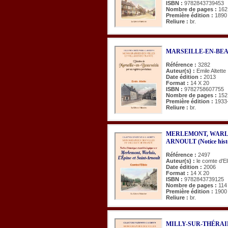
ISBN :
9782843739453
Nombre de pages :
162
Première édition :
1890
Reliure :
br.
MARSEILLE-EN-BEAUVA
Référence :
3282
Auteur(s) :
Emile Altette
Date édition :
2013
Format :
14 X 20
ISBN :
9782758607755
Nombre de pages :
152
Première édition :
1933
Reliure :
br.
MERLEMONT, WARLUI
ARNOULT (Notice histor
Référence :
2497
Auteur(s) :
le comte d'E
Date édition :
2006
Format :
14 X 20
ISBN :
9782843739125
Nombre de pages :
114
Première édition :
1900
Reliure :
br.
MILLY-SUR-THÉRAIN de