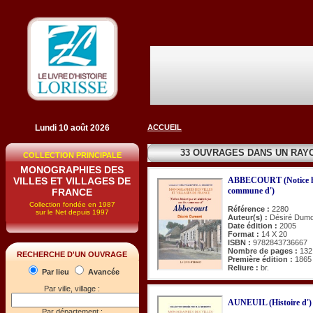
Lundi 10 août 2026
ACCUEIL
33 OUVRAGES DANS UN RAY
COLLECTION PRINCIPALE
MONOGRAPHIES DES
VILLES ET VILLAGES DE
ABBECOURT (Notice hist
commune d')
FRANCE
Collection fondée en 1987
Référence :
2280
sur le Net depuis 1997
Auteur(s) :
Désiré Dumo
Date édition :
2005
Format :
14 X 20
ISBN :
9782843736667
Nombre de pages :
132
RECHERCHE D'UN OUVRAGE
Première édition :
1865
Reliure :
br.
Par lieu
Avancée
Par ville, village :
AUNEUIL (Histoire d')
Par département :