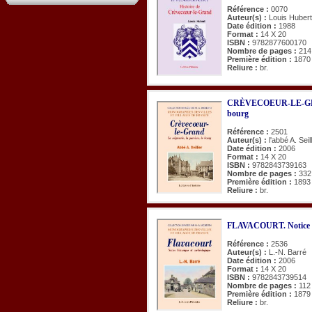
Référence :
0070
Auteur(s) :
Louis Hubert
Date édition :
1988
Format :
14 X 20
ISBN :
9782877600170
Nombre de pages :
214
Première édition :
1870
Reliure :
br.
CRÈVECOEUR-LE-GRAND.
bourg
Référence :
2501
Auteur(s) :
l'abbé A. Seill
Date édition :
2006
Format :
14 X 20
ISBN :
9782843739163
Nombre de pages :
332
Première édition :
1893
Reliure :
br.
FLAVACOURT. Notice hi
Référence :
2536
Auteur(s) :
L.-N. Barré
Date édition :
2006
Format :
14 X 20
ISBN :
9782843739514
Nombre de pages :
112
Première édition :
1879
Reliure :
br.