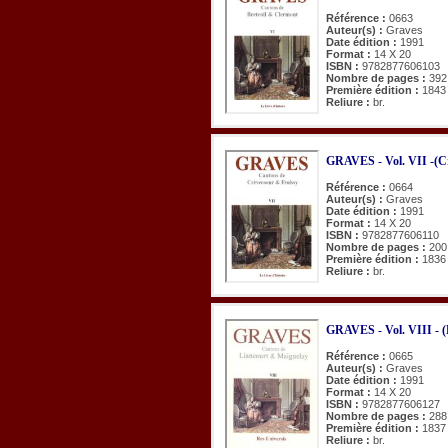
Référence :
0663
Auteur(s) :
Graves
Date édition :
1991
Format :
14 X 20
ISBN :
9782877606103
Nombre de pages :
392
Première édition :
1843
Reliure :
br.
GRAVES - Vol. VII -(Cr
Référence :
0664
Auteur(s) :
Graves
Date édition :
1991
Format :
14 X 20
ISBN :
9782877606110
Nombre de pages :
200
Première édition :
1836
Reliure :
br.
GRAVES - Vol. VIII - (
Référence :
0665
Auteur(s) :
Graves
Date édition :
1991
Format :
14 X 20
ISBN :
9782877606127
Nombre de pages :
288
Première édition :
1837
Reliure :
br.