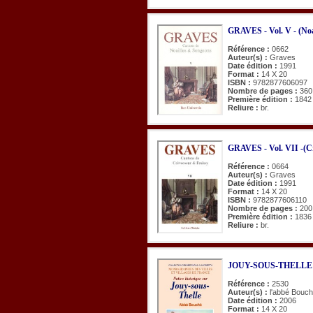
GRAVES - Vol. V - (Noa
Référence :
0662
Auteur(s) :
Graves
Date édition :
1991
Format :
14 X 20
ISBN :
9782877606097
Nombre de pages :
360
Première édition :
1842
Reliure :
br.
GRAVES - Vol. VII -(Cr
Référence :
0664
Auteur(s) :
Graves
Date édition :
1991
Format :
14 X 20
ISBN :
9782877606110
Nombre de pages :
200
Première édition :
1836
Reliure :
br.
JOUY-SOUS-THELLE (No
Référence :
2530
Auteur(s) :
l'abbé Bouc
Date édition :
2006
Format :
14 X 20