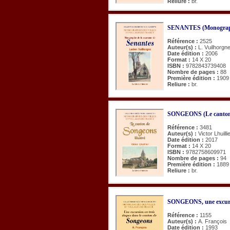
Reliure :
br.
SENANTES (Monograph
Référence :
2525
Auteur(s) :
L. Vuilhorgn
Date édition :
2006
Format :
14 X 20
ISBN :
9782843739408
Nombre de pages :
88
Première édition :
1909
Reliure :
br.
SONGEONS (Le canton d
Référence :
3481
Auteur(s) :
Victor Lhuilli
Date édition :
2017
Format :
14 X 20
ISBN :
9782758609971
Nombre de pages :
94
Première édition :
1889
Reliure :
br.
SONGEONS, une excurs
Référence :
1155
Auteur(s) :
A. François
Date édition :
1993