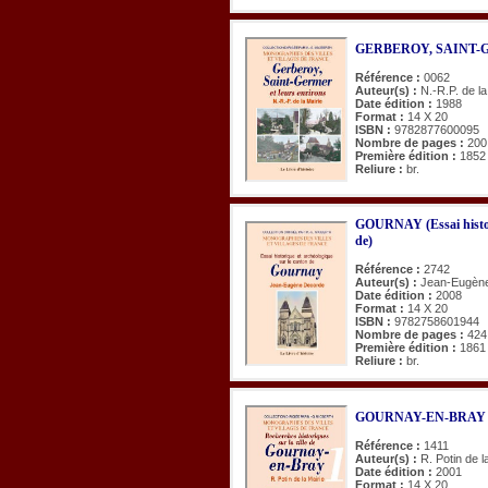
GERBEROY, SAINT-GER
Référence :
0062
Auteur(s) :
N.-R.P. de la
Date édition :
1988
Format :
14 X 20
ISBN :
9782877600095
Nombre de pages :
200
Première édition :
1852
Reliure :
br.
GOURNAY (Essai histori
de)
Référence :
2742
Auteur(s) :
Jean-Eugèn
Date édition :
2008
Format :
14 X 20
ISBN :
9782758601944
Nombre de pages :
424
Première édition :
1861
Reliure :
br.
GOURNAY-EN-BRAY (Rec
Référence :
1411
Auteur(s) :
R. Potin de l
Date édition :
2001
Format :
14 X 20