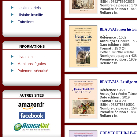
ISBN :
9782758602835
Nombre de pages :
170
Les immortels
Première édition :
1846
Reliure :
br.
Histoire insolite
Entretiens
BEAUVAIS, son histoir
Référence :
1532
Auteur(s) :
Charles Fau
Date édition :
1996
INFORMATIONS
Format :
15 X 24
ISBN :
9782841780341
Nombre de pages :
438
Livraison
Première édition :
1939
Reliure :
br.
Mentions légales
Paiement sécurisé
BEAUVAIS. Le siège en 
Référence :
3530
Auteur(s) :
André Talmo
AUTRES SITES
Date édition :
2019
Format :
14 X 20
ISBN :
9782758610502
Nombre de pages :
154
Première édition :
1887
Reliure :
br.
CREVECOEUR-LE-GRAN