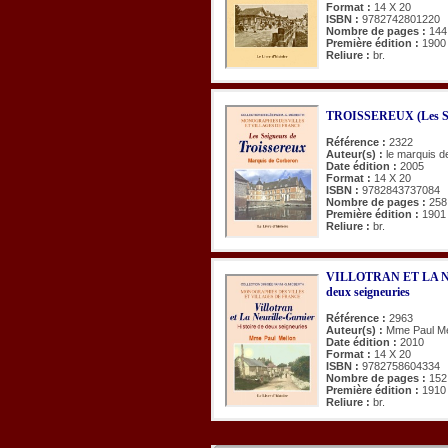
Format :
14 X 20
ISBN :
9782742801220
Nombre de pages :
144
Première édition :
1900
Reliure :
br.
TROISSEREUX (Les Sei
Référence :
2322
Auteur(s) :
le marquis 
Date édition :
2005
Format :
14 X 20
ISBN :
9782843737084
Nombre de pages :
258
Première édition :
1901
Reliure :
br.
VILLOTRAN ET LA NE
deux seigneuries
Référence :
2963
Auteur(s) :
Mme Paul Me
Date édition :
2010
Format :
14 X 20
ISBN :
9782758604334
Nombre de pages :
152
Première édition :
1910
Reliure :
br.