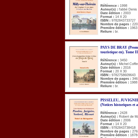
Référence :
1998
Auteur(s) :
l'abbé Denis
Date édition :
2003
Format :
14 X 20
ISBN :
9782843733727
Nombre de pages :
220
Première édition :
1963
Reliure :
br.
PAYS DE BRAY (Promen
touristique en). Tome II
Référence :
3450
Auteur(s) :
Michel Coffin
Date édition :
2016
Format :
20 X 30
ISBN :
9782758609643
Nombre de pages :
346
Première édition :
1988
Reliure :
br.
PISSELEU, JUVIGNI
(Notices historiques et 
Référence :
2428
Auteur(s) :
Robert de M
Date édition :
2006
Format :
14 X 20
ISBN :
9782843738418
Nombre de pages :
276
Première édition :
1878