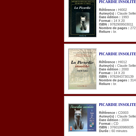
PICARDIE INSOLITE 
Référence :
HI002
Auteur(s) :
Claude Selli
Date édition :
1993
Format :
14 X 20
ISBN :
9782909503011
Nombre de pages :
272
Reliure :
br.
PICARDIE INSOLITE 
Référence :
HI012
Auteur(s) :
Claude Sellie
Date édition :
2000
Format :
14 X 20
ISBN :
9782843730139
Nombre de pages :
314
Reliure :
br.
PICARDIE INSOLITE. T
Référence :
CD003
Auteur(s) :
Claude Selli
Date édition :
2004
Format :
CD
ISBN :
3760100980035
Durée :
60 minutes