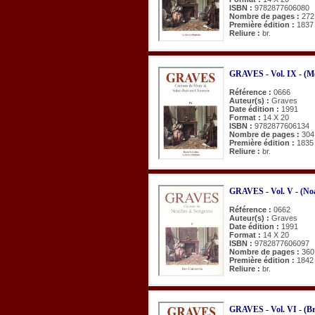
ISBN :
9782877606080
Nombre de pages :
272
Première édition :
1837
Reliure :
br.
GRAVES - Vol. IX - (Mo
Référence :
0666
Auteur(s) :
Graves
Date édition :
1991
Format :
14 X 20
ISBN :
9782877606134
Nombre de pages :
304
Première édition :
1835
Reliure :
br.
GRAVES - Vol. V - (Noa
Référence :
0662
Auteur(s) :
Graves
Date édition :
1991
Format :
14 X 20
ISBN :
9782877606097
Nombre de pages :
360
Première édition :
1842
Reliure :
br.
GRAVES - Vol. VI - (Br