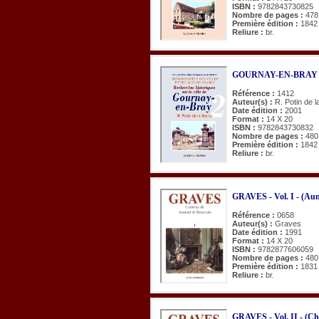
ISBN :
9782843730825
Nombre de pages :
478
Première édition :
1842
Reliure :
br.
GOURNAY-EN-BRAY (Rec
Référence :
1412
Auteur(s) :
R. Potin de l
Date édition :
2001
Format :
14 X 20
ISBN :
9782843730832
Nombre de pages :
480
Première édition :
1842
Reliure :
br.
GRAVES - Vol. I - (Aun
Référence :
0658
Auteur(s) :
Graves
Date édition :
1991
Format :
14 X 20
ISBN :
9782877606059
Nombre de pages :
480
Première édition :
1831
Reliure :
br.
GRAVES - Vol. II - (C