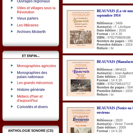
Ouvrages régionaux
Villes et villages sous la
BEAUVAIS (La vie munic
Révolution
septembre 1914
Vieux parlers
Référence :
3406
Les littéraires
Auteur(s) :
F. Lévêque
Date édition :
2016
Archives Micberth
Format :
14 X 20
ISBN :
9782758609186
Nombre de pages :
196
Première édition :
1919
Reliure :
br.
ET ENFIN...
BEAUVAIS (Manufacture
Monographies agricoles
Référence :
MHA10
Monographies des
Auteur(s) :
Jean Ajalbert
palais nationaux
Date édition :
2020
Format :
14 X 20
Les grands méconnus
ISBN :
9782758610717
Nombre de pages :
504
Histoire générale
Première édition :
1933
Reliure :
br.
Métiers d'hier et
d'aujourd'hui
Curiosités et divers
BEAUVAIS (Notice ou hist
environs
Référence :
2820
Auteur(s) :
Victor Tremb
Date édition :
2009
ANTHOLOGIE SONORE (CD)
Format :
14 X 20