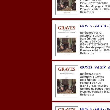
Format :
14 X 20
ISBN :
9782877606165
Nombre de pages :
368
Première édition :
1834
Reliure :
br.
GRAVES - Vol. XIII - (
Référence :
0670
Auteur(s) :
Graves
Date édition :
1991
Format :
14 X 20
ISBN :
9782877606172
Nombre de pages :
280
Première édition :
1838
Reliure :
br.
GRAVES - Vol. XIV - (B
Référence :
0671
Auteur(s) :
Graves
Date édition :
1991
Format :
14 X 20
ISBN :
9782877606189
Nombre de pages :
456
Première édition :
1851
Reliure :
br.
GRAVES - Vol. XV - (Na