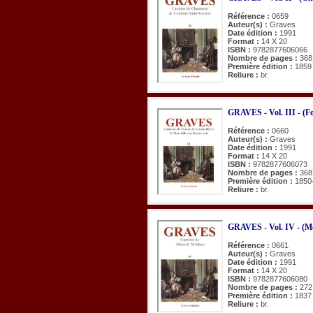
Référence :
0659
Auteur(s) :
Graves
Date édition :
1991
Format :
14 X 20
ISBN :
9782877606066
Nombre de pages :
368
Première édition :
1859
Reliure :
br.
GRAVES - Vol. III - (Fo
Référence :
0660
Auteur(s) :
Graves
Date édition :
1991
Format :
14 X 20
ISBN :
9782877606073
Nombre de pages :
368
Première édition :
1850
Reliure :
br.
GRAVES - Vol. IV - (Mér
Référence :
0661
Auteur(s) :
Graves
Date édition :
1991
Format :
14 X 20
ISBN :
9782877606080
Nombre de pages :
272
Première édition :
1837
Reliure :
br.