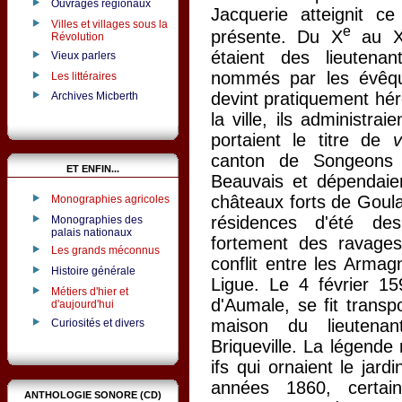
Ouvrages régionaux
Jacquerie atteignit c
Villes et villages sous la
e
présente. Du X
au X
Révolution
étaient des lieutenan
Vieux parlers
nommés par les évêqu
Les littéraires
devint pratiquement hér
Archives Micberth
la ville, ils administra
portaient le titre de
canton de Songeons f
ET ENFIN...
Beauvais et dépendaien
châteaux forts de Goula
Monographies agricoles
résidences d'été de
Monographies des
palais nationaux
fortement des ravage
Les grands méconnus
conflit entre les Armag
Histoire générale
Ligue. Le 4 février 159
Métiers d'hier et
d'Aumale, se fit transp
d'aujourd'hui
maison du lieutena
Curiosités et divers
Briqueville. La légende
ifs qui ornaient le jar
années 1860, certai
ANTHOLOGIE SONORE (CD)