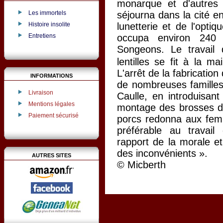
monarque et d'autres 
séjourna dans la cité en
Les immortels
Histoire insolite
lunetterie et de l'optiq
Entretiens
occupa environ 240 
Songeons. Le travail
lentilles se fit à la m
L'arrêt de la fabrication
INFORMATIONS
de nombreuses familles
Livraison
Caulle, en introduisant
Mentions légales
montage des brosses de 
Paiement sécurisé
porcs redonna aux femm
préférable au travai
rapport de la morale e
des inconvénients ».
AUTRES SITES
© Micberth