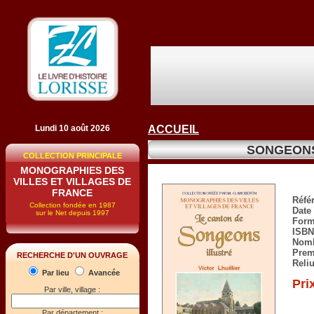
Lundi 10 août 2026
ACCUEIL
SONGEONS (
COLLECTION PRINCIPALE
MONOGRAPHIES DES
VILLES ET VILLAGES DE
FRANCE
Réfé
Collection fondée en 1987
Date 
sur le Net depuis 1997
Form
ISBN
Nomb
Prem
RECHERCHE D'UN OUVRAGE
Reli
Par lieu
Avancée
Pri
Par ville, village :
Par département :