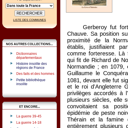
LISTE DES COMMUNES
Gerberoy fut fortifi
Chauve. Sa position sur
proximité de la Norm
NOS AUTRES COLLECTIONS...
établis, justifiaient 
comme forteresse. Là f
Dictionnaires
départementaux
qui fit de Richard de N
Histoire insolite des
Normandie ; en 1079, el
régions de France
Guillaume le Conquéra
Des faits et des hommes
1081, devant elle fut si
Petite bibliothèque
insolite
et le roi d'Angleterre G
privilèges accordés à 
plusieurs siècles, elle
convoitaient sa posi
ET ENCORE...
épidémie de peste noir
La guerre 39-45
Thérain et la famine 
La guerre 14-18
entièrement plusieurs