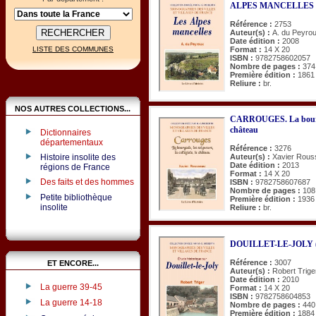
ALPES MANCELLES 
Référence :
2753
Auteur(s) :
A. du Peyro
Date édition :
2008
Format :
14 X 20
LISTE DES COMMUNES
ISBN :
9782758602057
Nombre de pages :
374
Première édition :
1861
Reliure :
br.
NOS AUTRES COLLECTIONS...
CARROUGES. La bourgade,
château
Dictionnaires
départementaux
Référence :
3276
Histoire insolite des
Auteur(s) :
Xavier Rous
Date édition :
2013
régions de France
Format :
14 X 20
Des faits et des hommes
ISBN :
9782758607687
Nombre de pages :
108
Petite bibliothèque
Première édition :
1936
insolite
Reliure :
br.
DOUILLET-LE-JOLY (Ét
Référence :
3007
ET ENCORE...
Auteur(s) :
Robert Trige
Date édition :
2010
La guerre 39-45
Format :
14 X 20
ISBN :
9782758604853
La guerre 14-18
Nombre de pages :
440
Première édition :
1884