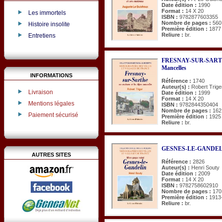
Date édition :
1990
Format :
14 X 20
Les immortels
ISBN :
9782877603355
Nombre de pages :
560
Histoire insolite
Première édition :
1877
Reliure :
br.
Entretiens
FRESNAY-SUR-SARTHE, 
Mancelles
INFORMATIONS
Référence :
1740
Auteur(s) :
Robert Trige
Livraison
Date édition :
1999
Format :
14 X 20
Mentions légales
ISBN :
9782844350404
Nombre de pages :
162
Paiement sécurisé
Première édition :
1925
Reliure :
br.
GESNES-LE-GANDELIN
AUTRES SITES
Référence :
2826
Auteur(s) :
Henri Souty
Date édition :
2009
Format :
14 X 20
ISBN :
9782758602910
Nombre de pages :
170
Première édition :
1913
Reliure :
br.