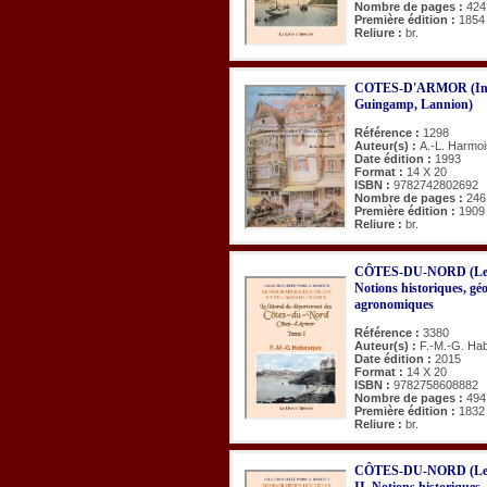
Nombre de pages :
424
Première édition :
1854
Reliure :
br.
COTES-D'ARMOR (Inv. d
Guingamp, Lannion)
Référence :
1298
Auteur(s) :
A.-L. Harmoi
Date édition :
1993
Format :
14 X 20
ISBN :
9782742802692
Nombre de pages :
246
Première édition :
1909
Reliure :
br.
CÔTES-DU-NORD (Le lit
Notions historiques, géo
agronomiques
Référence :
3380
Auteur(s) :
F.-M.-G. Ha
Date édition :
2015
Format :
14 X 20
ISBN :
9782758608882
Nombre de pages :
494
Première édition :
1832
Reliure :
br.
CÔTES-DU-NORD (Le li
II. Notions historiques,