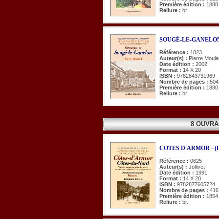
Première édition :
1888
Reliure :
br.
SOUGÉ-LE-GANELON (
Référence :
1823
Auteur(s) :
Pierre Moula
Date édition :
2002
Format :
14 X 20
ISBN :
9782843731969
Nombre de pages :
504
Première édition :
1880
Reliure :
br.
8 OUVRA
COTES D'ARMOR - (Din
Référence :
0625
Auteur(s) :
Jollivet
Date édition :
1991
Format :
14 X 20
ISBN :
9782877605724
Nombre de pages :
416
Première édition :
1854
Reliure :
br.