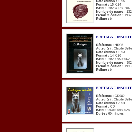
Date édition :
1995
Format :
15 X 24
ISBN :
9782841780204
Nombre de pages :
132
Première édition :
1932
Reliure :
br.
BRETAGNE INSOLITE
Référence :
HI005
Auteur(s) :
Claude Selli
Date édition :
1993
Format :
14 X 20
ISBN :
9782909503062
Nombre de pages :
302
Première édition :
1993
Reliure :
br.
BRETAGNE INSOLITE. T
Référence :
CD002
Auteur(s) :
Claude Selli
Date édition :
2004
Format :
CD
ISBN :
3760100980028
Durée :
60 minutes