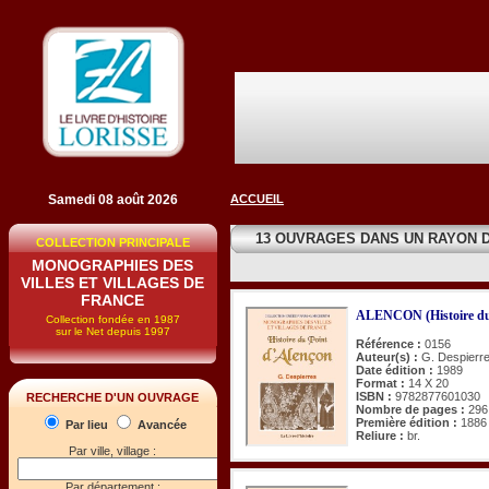
Samedi 08 août 2026
ACCUEIL
13 OUVRAGES DANS UN RAYON 
COLLECTION PRINCIPALE
MONOGRAPHIES DES
VILLES ET VILLAGES DE
FRANCE
ALENCON (Histoire du 
Collection fondée en 1987
sur le Net depuis 1997
Référence :
0156
Auteur(s) :
G. Despierr
Date édition :
1989
Format :
14 X 20
ISBN :
9782877601030
RECHERCHE D'UN OUVRAGE
Nombre de pages :
296
Première édition :
1886
Par lieu
Avancée
Reliure :
br.
Par ville, village :
Par département :