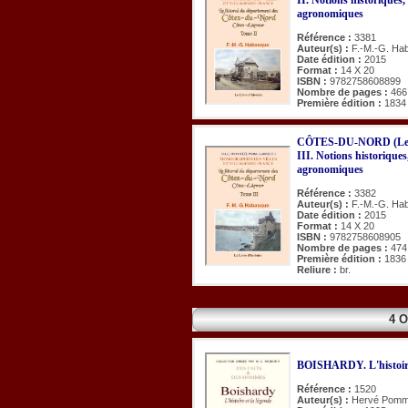
agronomiques
Référence :
3381
Auteur(s) :
F.-M.-G. Ha
Date édition :
2015
Format :
14 X 20
ISBN :
9782758608899
Nombre de pages :
466
Première édition :
1834
CÔTES-DU-NORD (Le li
III. Notions historiques
agronomiques
Référence :
3382
Auteur(s) :
F.-M.-G. Ha
Date édition :
2015
Format :
14 X 20
ISBN :
9782758608905
Nombre de pages :
474
Première édition :
1836
Reliure :
br.
4 
BOISHARDY. L'histoire 
Référence :
1520
Auteur(s) :
Hervé Pomm