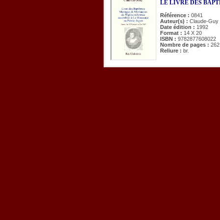
LE LIVRE DES BAP
Référence :
0841
Auteur(s) :
Claude-Guy
Date édition :
1992
Format :
14 X 20
ISBN :
9782877608022
Nombre de pages :
262
Reliure :
br.