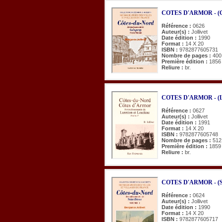
COTES D'ARMOR - (Gu
Référence :
0626
Auteur(s) :
Jollivet
Date édition :
1990
Format :
14 X 20
ISBN :
9782877605731
Nombre de pages :
400
Première édition :
1856
Reliure :
br.
COTES D'ARMOR - (Lan
Référence :
0627
Auteur(s) :
Jollivet
Date édition :
1991
Format :
14 X 20
ISBN :
9782877605748
Nombre de pages :
512
Première édition :
1859
Reliure :
br.
COTES D'ARMOR - (St-
Référence :
0624
Auteur(s) :
Jollivet
Date édition :
1990
Format :
14 X 20
ISBN :
9782877605717