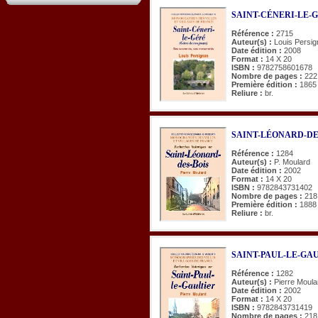
SAINT-CÉNERI-LE-GÉR
Référence :
2715
Auteur(s) :
Louis Persi
Date édition :
2008
Format :
14 X 20
ISBN :
9782758601678
Nombre de pages :
222
Première édition :
1865
Reliure :
br.
SAINT-LÉONARD-DES-B
Référence :
1284
Auteur(s) :
P. Moulard
Date édition :
2002
Format :
14 X 20
ISBN :
9782843731402
Nombre de pages :
218
Première édition :
1888
Reliure :
br.
SAINT-PAUL-LE-GAULTI
Référence :
1282
Auteur(s) :
Pierre Moula
Date édition :
2002
Format :
14 X 20
ISBN :
9782843731419
Nombre de pages :
218