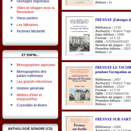
Ouvrages régionaux
Reliure :
br.
Villes et villages sous la
Révolution
Vieux parlers
FRESNAY (Fabrique des
Les littéraires
Référence :
1718
Auteur(s) :
Robert Trige
Archives Micberth
Date édition :
1998
Format :
14 X 20
ISBN :
9782844350183
Nombre de pages :
119
Première édition :
1903
Reliure :
br.
ET ENFIN...
Monographies agricoles
FRESNAY-LE-VICOMTE.
Monographies des
pendant l'occupation an
palais nationaux
Référence :
2997
Les grands méconnus
Auteur(s) :
Robert Trige
Date édition :
2010
Histoire générale
Format :
14 X 20
ISBN :
9782758604709
Métiers d'hier et
Nombre de pages :
180
d'aujourd'hui
Première édition :
1886
Reliure :
br.
Curiosités et divers
FRESNAY-SUR-SARTHE 
Référence :
0388
ANTHOLOGIE SONORE (CD)
Auteur(s) :
A. Le Guich