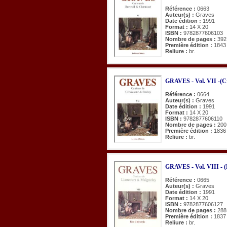
Référence :
0663
Auteur(s) :
Graves
Date édition :
1991
Format :
14 X 20
ISBN :
9782877606103
Nombre de pages :
392
Première édition :
1843
Reliure :
br.
GRAVES - Vol. VII -(Cr
Référence :
0664
Auteur(s) :
Graves
Date édition :
1991
Format :
14 X 20
ISBN :
9782877606110
Nombre de pages :
200
Première édition :
1836
Reliure :
br.
GRAVES - Vol. VIII - (
Référence :
0665
Auteur(s) :
Graves
Date édition :
1991
Format :
14 X 20
ISBN :
9782877606127
Nombre de pages :
288
Première édition :
1837
Reliure :
br.