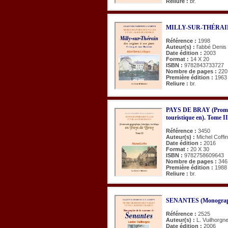
Reliure :
br.
MILLY-SUR-THÉRAIN de
Référence :
1998
Auteur(s) :
l'abbé Denis
Date édition :
2003
Format :
14 X 20
ISBN :
9782843733727
Nombre de pages :
220
Première édition :
1963
Reliure :
br.
PAYS DE BRAY (Promen
touristique en). Tome II
Référence :
3450
Auteur(s) :
Michel Coffin
Date édition :
2016
Format :
20 X 30
ISBN :
9782758609643
Nombre de pages :
346
Première édition :
1988
Reliure :
br.
SENANTES (Monograph
Référence :
2525
Auteur(s) :
L. Vuilhorgn
Date édition :
2006