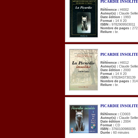
PICARDIE INSOLITE 
Référence :
HI002
Auteur(s) :
Claude Selli
Date édition :
1993
Format :
14 X 20
ISBN :
9782909503011
Nombre de pages :
272
Reliure :
br.
PICARDIE INSOLITE 
Référence :
HI012
Auteur(s) :
Claude Sellie
Date édition :
2000
Format :
14 X 20
ISBN :
9782843730139
Nombre de pages :
314
Reliure :
br.
PICARDIE INSOLITE. T
Référence :
CD003
Auteur(s) :
Claude Selli
Date édition :
2004
Format :
CD
ISBN :
3760100980035
Durée :
60 minutes