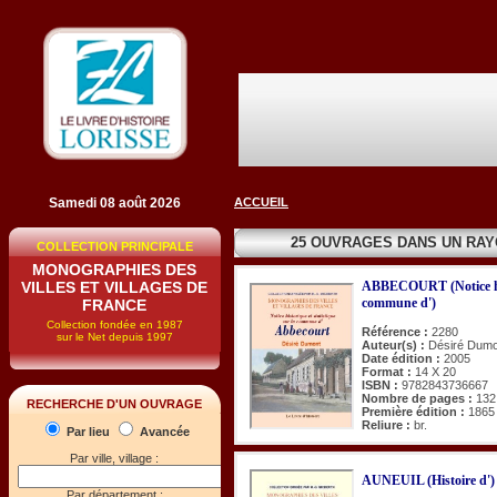
Samedi 08 août 2026
ACCUEIL
25 OUVRAGES DANS UN RA
COLLECTION PRINCIPALE
MONOGRAPHIES DES
VILLES ET VILLAGES DE
ABBECOURT (Notice hist
commune d')
FRANCE
Collection fondée en 1987
Référence :
2280
sur le Net depuis 1997
Auteur(s) :
Désiré Dumo
Date édition :
2005
Format :
14 X 20
ISBN :
9782843736667
Nombre de pages :
132
RECHERCHE D'UN OUVRAGE
Première édition :
1865
Reliure :
br.
Par lieu
Avancée
Par ville, village :
AUNEUIL (Histoire d')
Par département :