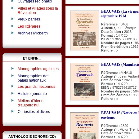
Ouvrages régionaux
Villes et villages sous la
BEAUVAIS (La vie munic
Révolution
septembre 1914
Vieux parlers
Référence :
3406
Les littéraires
Auteur(s) :
F. Lévêque
Date édition :
2016
Archives Micberth
Format :
14 X 20
ISBN :
9782758609186
Nombre de pages :
196
Première édition :
1919
Reliure :
br.
ET ENFIN...
BEAUVAIS (Manufacture
Monographies agricoles
Référence :
MHA10
Monographies des
Auteur(s) :
Jean Ajalbert
palais nationaux
Date édition :
2020
Format :
14 X 20
Les grands méconnus
ISBN :
9782758610717
Nombre de pages :
504
Histoire générale
Première édition :
1933
Reliure :
br.
Métiers d'hier et
d'aujourd'hui
Curiosités et divers
BEAUVAIS (Notice ou hist
environs
Référence :
2820
Auteur(s) :
Victor Tremb
Date édition :
2009
ANTHOLOGIE SONORE (CD)
Format :
14 X 20