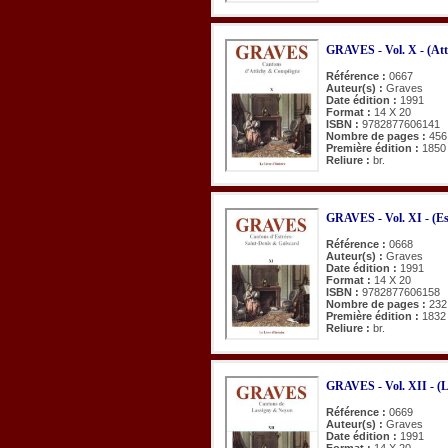
GRAVES - Vol. X - (Att
Référence :
0667
Auteur(s) :
Graves
Date édition :
1991
Format :
14 X 20
ISBN :
9782877606141
Nombre de pages :
456
Première édition :
1850
Reliure :
br.
GRAVES - Vol. XI - (Es
Référence :
0668
Auteur(s) :
Graves
Date édition :
1991
Format :
14 X 20
ISBN :
9782877606158
Nombre de pages :
232
Première édition :
1832
Reliure :
br.
GRAVES - Vol. XII - (L
Référence :
0669
Auteur(s) :
Graves
Date édition :
1991
Format :
14 X 20