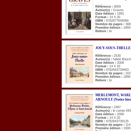
Référence :
0659
Auteur(s) :
Graves
Date édition :
1991
Format :
14 X 20
ISBN :
9782877606066
Nombre de pages :
368
Première édition :
1859
Reliure :
br.
JOUY-SOUS-THELLE (No
Référence :
2530
Auteur(s) :
l'abbé Bouc
Date édition :
2006
Format :
14 X 20
ISBN :
9782843739453
Nombre de pages :
162
Première édition :
1890
Reliure :
br.
MERLEMONT, WARLUI
ARNOULT (Notice histor
Référence :
2497
Auteur(s) :
le comte d'E
Date édition :
2006
Format :
14 X 20
ISBN :
9782843739125
Nombre de pages :
114
Première édition :
1900