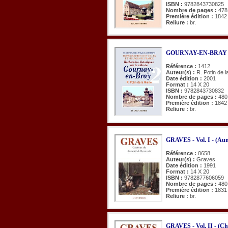
ISBN :
9782843730825
Nombre de pages :
478
Première édition :
1842
Reliure :
br.
GOURNAY-EN-BRAY (Rec
Référence :
1412
Auteur(s) :
R. Potin de l
Date édition :
2001
Format :
14 X 20
ISBN :
9782843730832
Nombre de pages :
480
Première édition :
1842
Reliure :
br.
GRAVES - Vol. I - (Aun
Référence :
0658
Auteur(s) :
Graves
Date édition :
1991
Format :
14 X 20
ISBN :
9782877606059
Nombre de pages :
480
Première édition :
1831
Reliure :
br.
GRAVES - Vol. II - (C