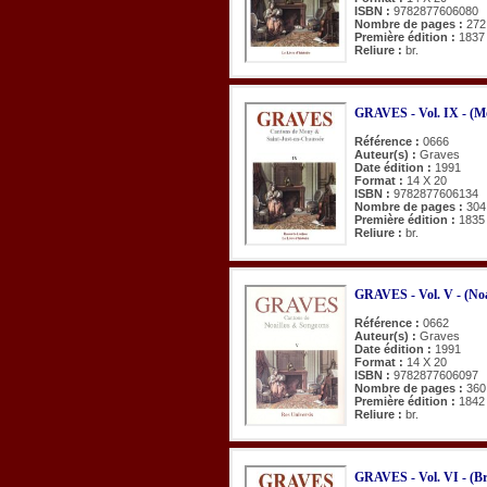
ISBN :
9782877606080
Nombre de pages :
272
Première édition :
1837
Reliure :
br.
GRAVES - Vol. IX - (Mo
Référence :
0666
Auteur(s) :
Graves
Date édition :
1991
Format :
14 X 20
ISBN :
9782877606134
Nombre de pages :
304
Première édition :
1835
Reliure :
br.
GRAVES - Vol. V - (Noa
Référence :
0662
Auteur(s) :
Graves
Date édition :
1991
Format :
14 X 20
ISBN :
9782877606097
Nombre de pages :
360
Première édition :
1842
Reliure :
br.
GRAVES - Vol. VI - (Br