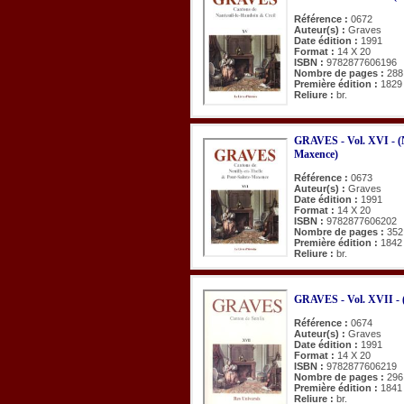
Référence :
0672
Auteur(s) :
Graves
Date édition :
1991
Format :
14 X 20
ISBN :
9782877606196
Nombre de pages :
288
Première édition :
1829
Reliure :
br.
GRAVES - Vol. XVI - (N
Maxence)
Référence :
0673
Auteur(s) :
Graves
Date édition :
1991
Format :
14 X 20
ISBN :
9782877606202
Nombre de pages :
352
Première édition :
1842
Reliure :
br.
GRAVES - Vol. XVII - (
Référence :
0674
Auteur(s) :
Graves
Date édition :
1991
Format :
14 X 20
ISBN :
9782877606219
Nombre de pages :
296
Première édition :
1841
Reliure :
br.