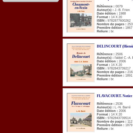
Référence :
0079
Auteur(s) :
J.-B. Frion
Date édition :
1988
Format :
14 X 20
ISBN :
9782877600262
Nombre de pages :
253
Première édition :
1867
Reliure :
br.
DELINCOURT (Histoir
Référence :
2506
Auteur(s) :
l'abbé C.-A. 
Date édition :
2006
Format :
14 X 20
ISBN :
9782843739217
Nombre de pages :
216
Première édition :
1891
Reliure :
br.
FLAVACOURT. Notice hi
Référence :
2536
Auteur(s) :
L.-N. Barré
Date édition :
2006
Format :
14 X 20
ISBN :
9782843739514
Nombre de pages :
112
Première édition :
1879
Reliure :
br.