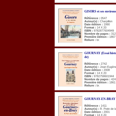
GISORS et ses environ
Référence :
0547
Auteur(s) :
Charpillon
Date édition :
1990
Format :
14 X 20
ISBN :
9782877604949
Nombre de pages :
312
Première édition :
1867
Reliure :
br.
GOURNAY (Essai histori
de)
Référence :
2742
Auteur(s) :
Jean-Eugèn
Date édition :
2008
Format :
14 X 20
ISBN :
9782758601944
Nombre de pages :
424
Première édition :
1861
Reliure :
br.
GOURNAY-EN-BRAY (Rec
Référence :
1411
Auteur(s) :
R. Potin de l
Date édition :
2001
Format :
14 X 20