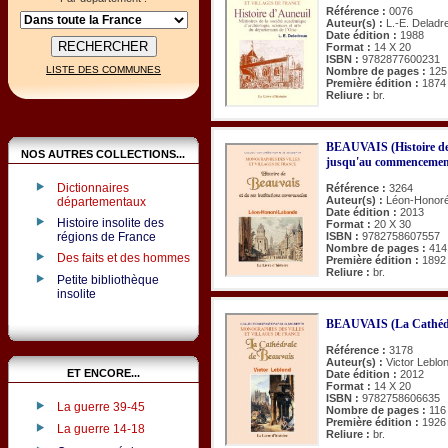
Référence :
0076
Auteur(s) :
L.-E. Deladr
Date édition :
1988
Format :
14 X 20
ISBN :
9782877600231
LISTE DES COMMUNES
Nombre de pages :
125
Première édition :
1874
Reliure :
br.
BEAUVAIS (Histoire de)
NOS AUTRES COLLECTIONS...
jusqu'au commencement
Dictionnaires
Référence :
3264
Auteur(s) :
Léon-Honor
départementaux
Date édition :
2013
Histoire insolite des
Format :
20 X 30
régions de France
ISBN :
9782758607557
Nombre de pages :
414
Des faits et des hommes
Première édition :
1892
Reliure :
br.
Petite bibliothèque
insolite
BEAUVAIS (La Cathédr
Référence :
3178
Auteur(s) :
Victor Leblo
ET ENCORE...
Date édition :
2012
Format :
14 X 20
ISBN :
9782758606635
La guerre 39-45
Nombre de pages :
116
Première édition :
1926
La guerre 14-18
Reliure :
br.