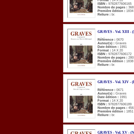
ISBN :
9782877606165
Nombre de pages :
368
Première édition :
1834
Reliure :
br.
GRAVES - Vol. XIII - (
Référence :
0670
Auteur(s) :
Graves
Date édition :
1991
Format :
14 X 20
ISBN :
9782877606172
Nombre de pages :
280
Première édition :
1838
Reliure :
br.
GRAVES - Vol. XIV - (B
Référence :
0671
Auteur(s) :
Graves
Date édition :
1991
Format :
14 X 20
ISBN :
9782877606189
Nombre de pages :
456
Première édition :
1851
Reliure :
br.
GRAVES - Vol. XV - (Na