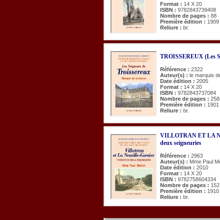
Format :
14 X 20
ISBN :
9782843739408
Nombre de pages :
88
Première édition :
1909
Reliure :
br.
TROISSEREUX (Les Sei
Référence :
2322
Auteur(s) :
le marquis 
Date édition :
2005
Format :
14 X 20
ISBN :
9782843737084
Nombre de pages :
258
Première édition :
1901
Reliure :
br.
VILLOTRAN ET LA NE
deux seigneuries
Référence :
2963
Auteur(s) :
Mme Paul Me
Date édition :
2010
Format :
14 X 20
ISBN :
9782758604334
Nombre de pages :
152
Première édition :
1910
Reliure :
br.