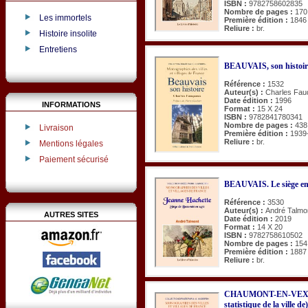
ISBN :
9782758602835
Nombre de pages :
170
Les immortels
Première édition :
1846
Reliure :
br.
Histoire insolite
Entretiens
BEAUVAIS, son histoir
Référence :
1532
Auteur(s) :
Charles Fau
Date édition :
1996
INFORMATIONS
Format :
15 X 24
ISBN :
9782841780341
Nombre de pages :
438
Livraison
Première édition :
1939
Reliure :
br.
Mentions légales
Paiement sécurisé
BEAUVAIS. Le siège en 
Référence :
3530
Auteur(s) :
André Talmo
AUTRES SITES
Date édition :
2019
Format :
14 X 20
ISBN :
9782758610502
Nombre de pages :
154
Première édition :
1887
Reliure :
br.
CHAUMONT-EN-VEXIN (D
statistique de la ville de)