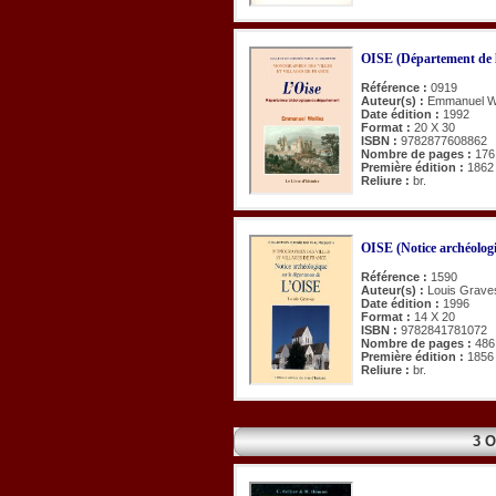
OISE (Département de l
Référence :
0919
Auteur(s) :
Emmanuel Wo
Date édition :
1992
Format :
20 X 30
ISBN :
9782877608862
Nombre de pages :
176
Première édition :
1862
Reliure :
br.
OISE (Notice archéologi
Référence :
1590
Auteur(s) :
Louis Grave
Date édition :
1996
Format :
14 X 20
ISBN :
9782841781072
Nombre de pages :
486
Première édition :
1856
Reliure :
br.
3 