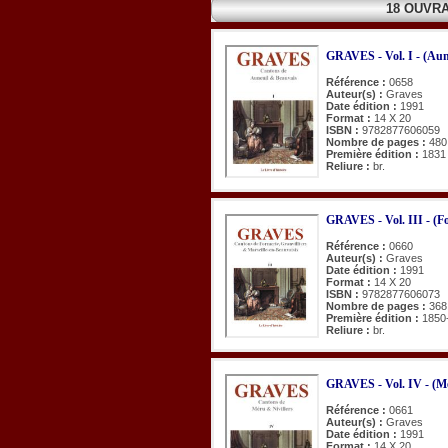
18 OUVR
GRAVES - Vol. I - (Aun
Référence :
0658
Auteur(s) :
Graves
Date édition :
1991
Format :
14 X 20
ISBN :
9782877606059
Nombre de pages :
480
Première édition :
1831
Reliure :
br.
GRAVES - Vol. III - (Fo
Référence :
0660
Auteur(s) :
Graves
Date édition :
1991
Format :
14 X 20
ISBN :
9782877606073
Nombre de pages :
368
Première édition :
1850
Reliure :
br.
GRAVES - Vol. IV - (Mér
Référence :
0661
Auteur(s) :
Graves
Date édition :
1991
Format :
14 X 20