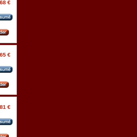
.68 €
.65 €
.81 €