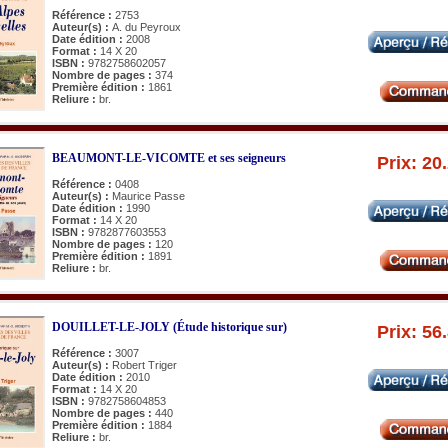
Référence :
2753
Auteur(s) :
A. du Peyroux
Date édition :
2008
Format :
14 X 20
ISBN :
9782758602057
Nombre de pages :
374
Première édition :
1861
Reliure :
br.
BEAUMONT-LE-VICOMTE et ses seigneurs
Prix: 20
Référence :
0408
Auteur(s) :
Maurice Passe
Date édition :
1990
Format :
14 X 20
ISBN :
9782877603553
Nombre de pages :
120
Première édition :
1891
Reliure :
br.
DOUILLET-LE-JOLY (Étude historique sur)
Prix: 56
Référence :
3007
Auteur(s) :
Robert Triger
Date édition :
2010
Format :
14 X 20
ISBN :
9782758604853
Nombre de pages :
440
Première édition :
1884
Reliure :
br.