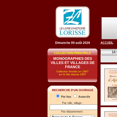
Dimanche 09 août 2026
ACCUEIL
14
COLLECTION PRINCIPALE
MONOGRAPHIES DES
VILLES ET VILLAGES DE
FRANCE
Collection fondée en 1987
sur le Net depuis 1997
RECHERCHE D'UN OUVRAGE
Par lieu
Avancée
Par ville, village :
Par département :