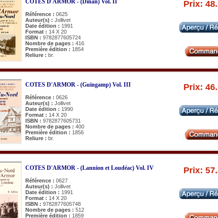
COTES D'ARMOR - (Dinan) Vol. II
Prix: 48
Référence :
0625
Auteur(s) :
Jollivet
Date édition :
1991
Format :
14 X 20
ISBN :
9782877605724
Nombre de pages :
416
Première édition :
1854
Reliure :
br.
COTES D'ARMOR - (Guingamp) Vol. III
Prix: 46
Référence :
0626
Auteur(s) :
Jollivet
Date édition :
1990
Format :
14 X 20
ISBN :
9782877605731
Nombre de pages :
400
Première édition :
1856
Reliure :
br.
COTES D'ARMOR - (Lannion et Loudéac) Vol. IV
Prix: 57
Référence :
0627
Auteur(s) :
Jollivet
Date édition :
1991
Format :
14 X 20
ISBN :
9782877605748
Nombre de pages :
512
Première édition :
1859