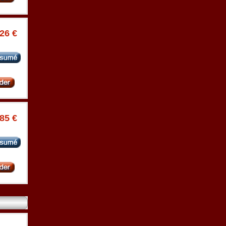
.26 €
.85 €