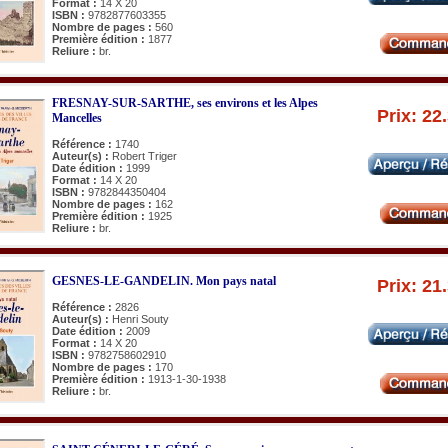
Format :
14 X 20
ISBN :
9782877603355
Nombre de pages :
560
Première édition :
1877
Reliure :
br.
FRESNAY-SUR-SARTHE, ses environs et les Alpes
Prix: 22
Mancelles
Référence :
1740
Auteur(s) :
Robert Triger
Date édition :
1999
Format :
14 X 20
ISBN :
9782844350404
Nombre de pages :
162
Première édition :
1925
Reliure :
br.
GESNES-LE-GANDELIN. Mon pays natal
Prix: 21
Référence :
2826
Auteur(s) :
Henri Souty
Date édition :
2009
Format :
14 X 20
ISBN :
9782758602910
Nombre de pages :
170
Première édition :
1913-1-30-1938
Reliure :
br.