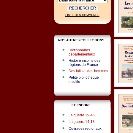
LISTE DES COMMUNES
NOS AUTRES COLLECTIONS...
Dictionnaires
départementaux
Histoire insolite des
régions de France
Des faits et des hommes
Petite bibliothèque
insolite
ET ENCORE...
La guerre 39-45
La guerre 14-18
Ouvrages régionaux