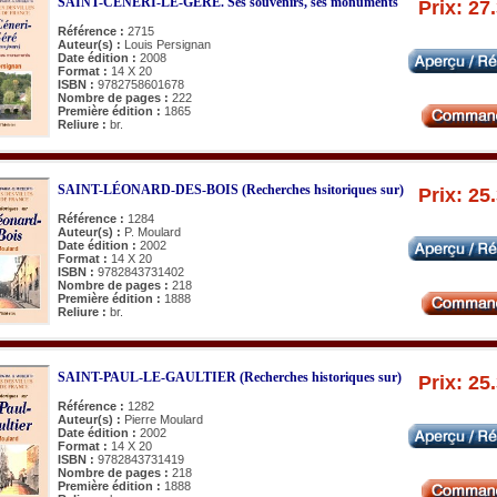
SAINT-CÉNERI-LE-GÉRÉ. Ses souvenirs, ses monuments
Prix: 27
Référence :
2715
Auteur(s) :
Louis Persignan
Date édition :
2008
Format :
14 X 20
ISBN :
9782758601678
Nombre de pages :
222
Première édition :
1865
Reliure :
br.
SAINT-LÉONARD-DES-BOIS (Recherches hsitoriques sur)
Prix: 25
Référence :
1284
Auteur(s) :
P. Moulard
Date édition :
2002
Format :
14 X 20
ISBN :
9782843731402
Nombre de pages :
218
Première édition :
1888
Reliure :
br.
SAINT-PAUL-LE-GAULTIER (Recherches historiques sur)
Prix: 25
Référence :
1282
Auteur(s) :
Pierre Moulard
Date édition :
2002
Format :
14 X 20
ISBN :
9782843731419
Nombre de pages :
218
Première édition :
1888