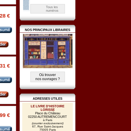
Tous les
numéros
.28 €
NOS PRINCIPAUX LIBRAIRES
.31 €
Où trouver
nos ouvrages ?
ADRESSES UTILES
LE LIVRE D'HISTOIRE
LORISSE
Place du Château
.99 €
02250 AUTREMENCOURT
à Paris
(courrier exclusivement)
67, Rue Saint-Jacques
75005 Paris