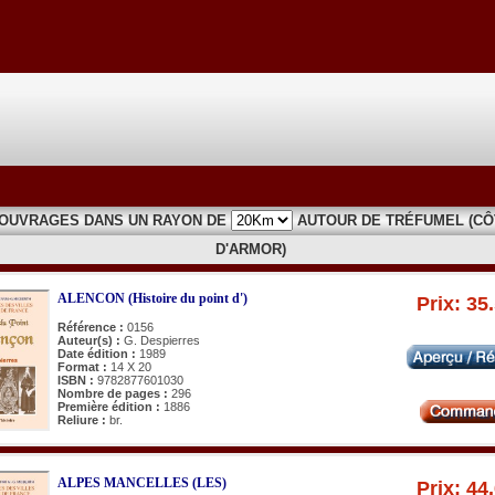
 OUVRAGES DANS UN RAYON DE
AUTOUR DE TRÉFUMEL (C
D'ARMOR)
ALENCON (Histoire du point d')
Prix: 35
Référence :
0156
Auteur(s) :
G. Despierres
Date édition :
1989
Format :
14 X 20
ISBN :
9782877601030
Nombre de pages :
296
Première édition :
1886
Reliure :
br.
ALPES MANCELLES (LES)
Prix: 44