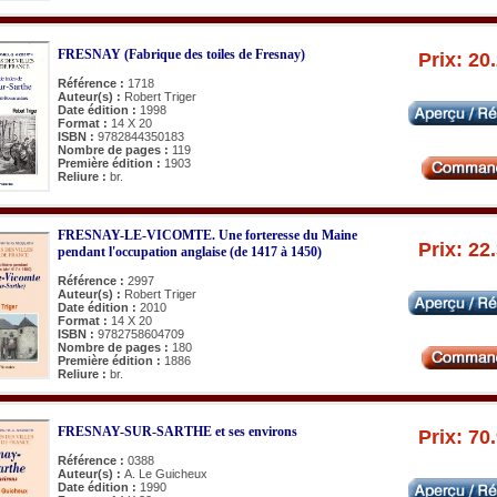
FRESNAY (Fabrique des toiles de Fresnay)
Prix: 20
Référence :
1718
Auteur(s) :
Robert Triger
Date édition :
1998
Format :
14 X 20
ISBN :
9782844350183
Nombre de pages :
119
Première édition :
1903
Reliure :
br.
FRESNAY-LE-VICOMTE. Une forteresse du Maine
Prix: 22
pendant l'occupation anglaise (de 1417 à 1450)
Référence :
2997
Auteur(s) :
Robert Triger
Date édition :
2010
Format :
14 X 20
ISBN :
9782758604709
Nombre de pages :
180
Première édition :
1886
Reliure :
br.
FRESNAY-SUR-SARTHE et ses environs
Prix: 70
Référence :
0388
Auteur(s) :
A. Le Guicheux
Date édition :
1990