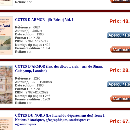
Reliure :
br.
COTES D'ARMOR - (St-Brieuc) Vol. I
Prix: 48
Référence :
0624
Auteur(s) :
Jollivet
Date édition :
1990
Format :
14 X 20
ISBN :
9782877605717
Nombre de pages :
424
Première édition :
1854
Reliure :
br.
COTES-D'ARMOR (Inv. des découv. arch. - arr. de Dinan,
Prix: 28
Guingamp, Lannion)
Référence :
1298
Auteur(s) :
A.-L. Harmois
Date édition :
1993
Format :
14 X 20
ISBN :
9782742802692
Nombre de pages :
246
Première édition :
1909
Reliure :
br.
CÔTES-DU-NORD (Le littoral du département des) Tome I.
Notions historiques, géographiques, statistiques et
Prix: 67
agronomiques