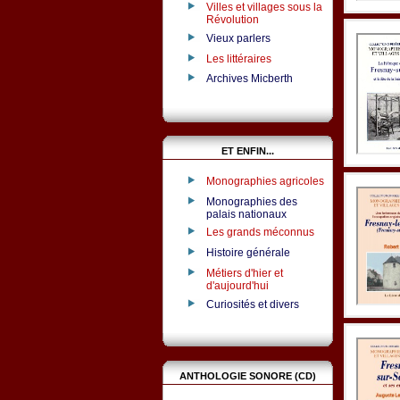
Villes et villages sous la
Révolution
Vieux parlers
Les littéraires
Archives Micberth
ET ENFIN...
Monographies agricoles
Monographies des
palais nationaux
Les grands méconnus
Histoire générale
Métiers d'hier et
d'aujourd'hui
Curiosités et divers
ANTHOLOGIE SONORE (CD)