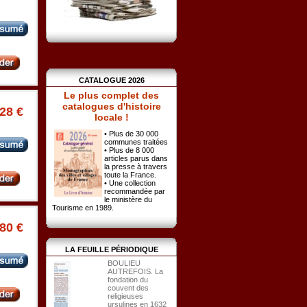
CATALOGUE 2026
Le plus complet des
catalogues d'histoire
.28 €
locale !
• Plus de 30 000
communes traitées
• Plus de 8 000
articles parus dans
la presse à travers
toute la France.
• Une collection
recommandée par
le ministère du
Tourisme en 1989.
.80 €
LA FEUILLE PÉRIODIQUE
BOULIEU
AUTREFOIS. La
fondation du
couvent des
religieuses
ursulines en 1632