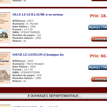
Reliure :
br.
SILLE-LE-GUILLAUME et ses environs
Prix: 18
Référence :
0923
Auteur(s) :
E. Hucher
Date édition :
1992
Format :
14 X 20
ISBN :
9782877608909
Nombre de pages :
112
Première édition :
1855
Reliure :
br.
SOUGÉ-LE-GANELON (Chroniques de)
Prix: 60
Référence :
1823
Auteur(s) :
Pierre Moulard
Date édition :
2002
Format :
14 X 20
ISBN :
9782843731969
Nombre de pages :
504
Première édition :
1880
Reliure :
br.
8 OUVRAGES DÉPARTEMENTAUX :