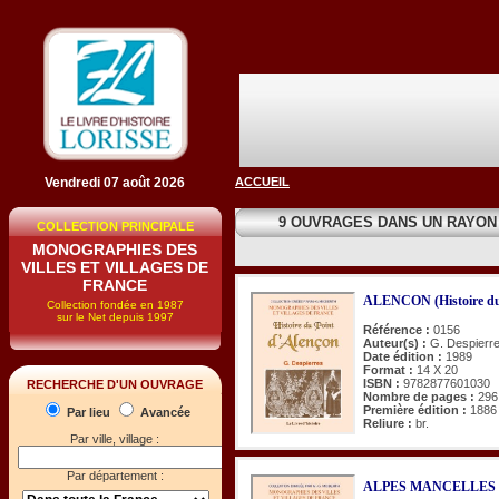
Vendredi 07 août 2026
ACCUEIL
9 OUVRAGES DANS UN RAYON
COLLECTION PRINCIPALE
MONOGRAPHIES DES
VILLES ET VILLAGES DE
FRANCE
ALENCON (Histoire du 
Collection fondée en 1987
sur le Net depuis 1997
Référence :
0156
Auteur(s) :
G. Despierr
Date édition :
1989
Format :
14 X 20
ISBN :
9782877601030
RECHERCHE D'UN OUVRAGE
Nombre de pages :
296
Première édition :
1886
Par lieu
Avancée
Reliure :
br.
Par ville, village :
Par département :
ALPES MANCELLES 