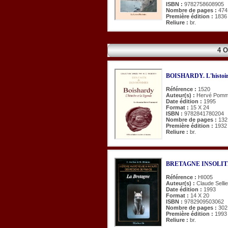
ISBN :
9782758608905
Nombre de pages :
474
Première édition :
1836
Reliure :
br.
4 
BOISHARDY. L'histoire 
Référence :
1520
Auteur(s) :
Hervé Pomm
Date édition :
1995
Format :
15 X 24
ISBN :
9782841780204
Nombre de pages :
132
Première édition :
1932
Reliure :
br.
BRETAGNE INSOLITE
Référence :
HI005
Auteur(s) :
Claude Selli
Date édition :
1993
Format :
14 X 20
ISBN :
9782909503062
Nombre de pages :
302
Première édition :
1993
Reliure :
br.