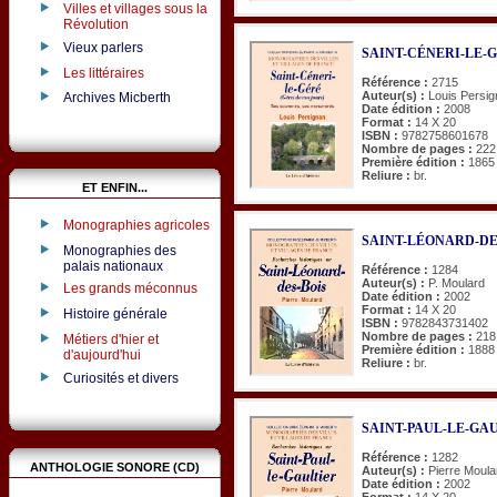
Villes et villages sous la
Révolution
Vieux parlers
SAINT-CÉNERI-LE-GÉR
Les littéraires
Référence :
2715
Auteur(s) :
Louis Persi
Archives Micberth
Date édition :
2008
Format :
14 X 20
ISBN :
9782758601678
Nombre de pages :
222
Première édition :
1865
Reliure :
br.
ET ENFIN...
Monographies agricoles
SAINT-LÉONARD-DES-B
Monographies des
palais nationaux
Référence :
1284
Auteur(s) :
P. Moulard
Les grands méconnus
Date édition :
2002
Format :
14 X 20
Histoire générale
ISBN :
9782843731402
Nombre de pages :
218
Métiers d'hier et
Première édition :
1888
d'aujourd'hui
Reliure :
br.
Curiosités et divers
SAINT-PAUL-LE-GAULTI
Référence :
1282
ANTHOLOGIE SONORE (CD)
Auteur(s) :
Pierre Moula
Date édition :
2002
Format :
14 X 20