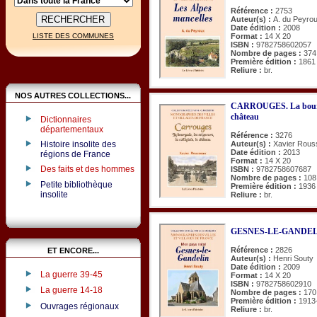
Référence :
2753
Auteur(s) :
A. du Peyro
Date édition :
2008
Format :
14 X 20
LISTE DES COMMUNES
ISBN :
9782758602057
Nombre de pages :
374
Première édition :
1861
Reliure :
br.
NOS AUTRES COLLECTIONS...
CARROUGES. La bourgade,
château
Dictionnaires
départementaux
Référence :
3276
Histoire insolite des
Auteur(s) :
Xavier Rous
Date édition :
2013
régions de France
Format :
14 X 20
Des faits et des hommes
ISBN :
9782758607687
Nombre de pages :
108
Petite bibliothèque
Première édition :
1936
insolite
Reliure :
br.
GESNES-LE-GANDELIN
Référence :
2826
ET ENCORE...
Auteur(s) :
Henri Souty
Date édition :
2009
La guerre 39-45
Format :
14 X 20
ISBN :
9782758602910
La guerre 14-18
Nombre de pages :
170
Première édition :
1913
Ouvrages régionaux
Reliure :
br.