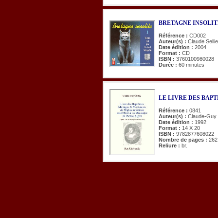
BRETAGNE INSOLITE. T
Référence :
CD002
Auteur(s) :
Claude Selli
Date édition :
2004
Format :
CD
ISBN :
3760100980028
Durée :
60 minutes
LE LIVRE DES BAP
Référence :
0841
Auteur(s) :
Claude-Guy
Date édition :
1992
Format :
14 X 20
ISBN :
9782877608022
Nombre de pages :
262
Reliure :
br.