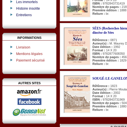
Les immortels
ISBN :
9782843731419
Nombre de pages :
218
Histoire insolite
Première édition :
1888
Reliure :
br.
Entretiens
SÉES (Recherches histori
diocèse de Sées
INFORMATIONS
Référence :
0871
Auteur(s) :
M. Maurey D'
Date édition :
1992
Livraison
Format :
14 X 20
Mentions légales
ISBN :
9782877608350
Nombre de pages :
456
Paiement sécurisé
Première édition :
1829
Reliure :
br.
SOUGÉ-LE-GANELON (
AUTRES SITES
Référence :
1823
Auteur(s) :
Pierre Moula
Date édition :
2002
Format :
14 X 20
ISBN :
9782843731969
Nombre de pages :
504
Première édition :
1880
Reliure :
br.