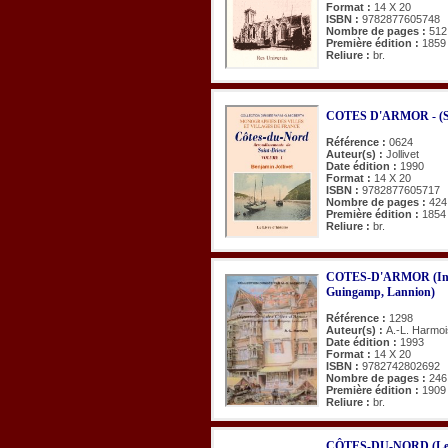
Format :
14 X 20
ISBN :
9782877605748
Nombre de pages :
512
Première édition :
1859
Reliure :
br.
COTES D'ARMOR - (St-
Référence :
0624
Auteur(s) :
Jollivet
Date édition :
1990
Format :
14 X 20
ISBN :
9782877605717
Nombre de pages :
424
Première édition :
1854
Reliure :
br.
COTES-D'ARMOR (Inv. d
Guingamp, Lannion)
Référence :
1298
Auteur(s) :
A.-L. Harmoi
Date édition :
1993
Format :
14 X 20
ISBN :
9782742802692
Nombre de pages :
246
Première édition :
1909
Reliure :
br.
CÔTES-DU-NORD (Le lit