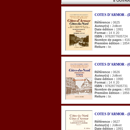
8 OUVRA
COTES D'ARMOR - (Din
Référence :
0625
Auteur(s) :
Jollivet
Date édition :
1991
Format :
14 X 20
ISBN :
9782877605724
Nombre de pages :
416
Première édition :
1854
Reliure :
br.
COTES D'ARMOR - (Gu
Référence :
0626
Auteur(s) :
Jollivet
Date édition :
1990
Format :
14 X 20
ISBN :
9782877605731
Nombre de pages :
400
Première édition :
1856
Reliure :
br.
COTES D'ARMOR - (Lan
Référence :
0627
Auteur(s) :
Jollivet
Date édition :
1991