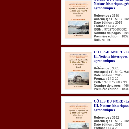
Notions historiques, géo
agronomiques
Référence :
3380
Auteur(s) :
F.-M.-G. Ha
Date édition :
2015
Format :
14 X 20
ISBN :
9782758608882
Nombre de pages :
494
Première édition :
1832
Reliure :
br.
CÔTES-DU-NORD (Le li
II. Notions historiques,
agronomiques
Référence :
3381
Auteur(s) :
F.-M.-G. Ha
Date édition :
2015
Format :
14 X 20
ISBN :
9782758608899
Nombre de pages :
466
Première édition :
1834
CÔTES-DU-NORD (Le li
III. Notions historiques
agronomiques
Référence :
3382
Auteur(s) :
F.-M.-G. Ha
Date édition :
2015
Format :
14 X 20