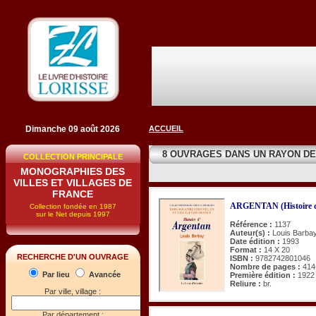
Dimanche 09 août 2026
ACCUEIL
8 OUVRAGES DANS UN RAYON D
COLLECTION PRINCIPALE
MONOGRAPHIES DES
VILLES ET VILLAGES DE
FRANCE
ARGENTAN (Histoire d
Collection fondée en 1987
sur le Net depuis 1997
Référence :
1137
Auteur(s) :
Louis Barba
Date édition :
1993
Format :
14 X 20
RECHERCHE D'UN OUVRAGE
ISBN :
9782742801046
Nombre de pages :
414
Par lieu
Avancée
Première édition :
1922
Reliure :
br.
Par ville, village :
Par département :