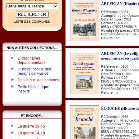
ARGENTAN (Histoire d')
Référence :
3084
Auteur(s) :
Jean-Alexan
Date édition :
2011
LISTE DES COMMUNES
Format :
14 X 20
ISBN :
9782758605645
Nombre de pages :
470
Première édition :
1843
Reliure :
br.
NOS AUTRES COLLECTIONS...
ARGENTAN (Le vieil), ses
monuments et ses juridi
Dictionnaires
départementaux
Référence :
0166
Histoire insolite des
Auteur(s) :
Eugène Vimo
régions de France
Date édition :
1989
Format :
14 X 20
Des faits et des hommes
ISBN :
9782877601139
Nombre de pages :
224
Petite bibliothèque
Première édition :
1889
insolite
Reliure :
br.
ÉCOUCHÉ (Histoire du
ET ENCORE...
Référence :
0169
Auteur(s) :
Alfred de Ca
Date édition :
1989
La guerre 39-45
Format :
14 X 20
ISBN :
9782877601160
La guerre 14-18
Nombre de pages :
266
Première édition :
1862