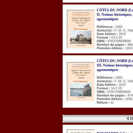
CÔTES-DU-NORD (Le li
II. Notions historiques,
agronomiques
Référence :
3381
Auteur(s) :
F.-M.-G. Ha
Date édition :
2015
Format :
14 X 20
ISBN :
9782758608899
Nombre de pages :
466
Première édition :
1834
CÔTES-DU-NORD (Le li
III. Notions historiques
agronomiques
Référence :
3382
Auteur(s) :
F.-M.-G. Ha
Date édition :
2015
Format :
14 X 20
ISBN :
9782758608905
Nombre de pages :
474
Première édition :
1836
Reliure :
br.
4 