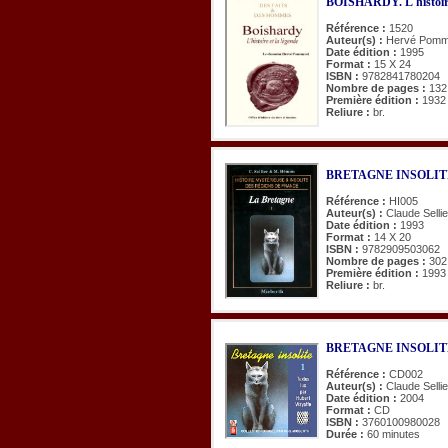
BOISHARDY. L'histoire 
Référence :
1520
Auteur(s) :
Hervé Pomm
Date édition :
1995
Format :
15 X 24
ISBN :
9782841780204
Nombre de pages :
132
Première édition :
1932
Reliure :
br.
BRETAGNE INSOLITE
Référence :
HI005
Auteur(s) :
Claude Selli
Date édition :
1993
Format :
14 X 20
ISBN :
9782909503062
Nombre de pages :
302
Première édition :
1993
Reliure :
br.
BRETAGNE INSOLITE. T
Référence :
CD002
Auteur(s) :
Claude Selli
Date édition :
2004
Format :
CD
ISBN :
3760100980028
Durée :
60 minutes