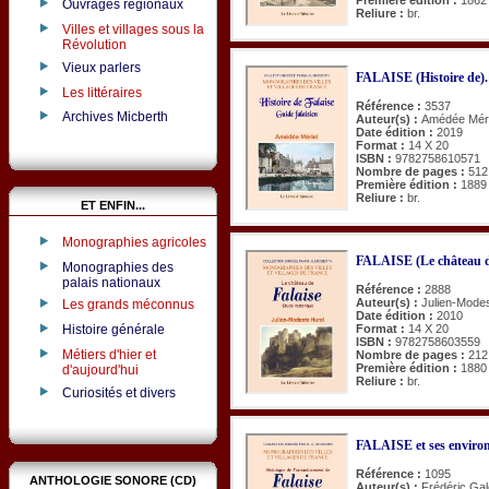
Ouvrages régionaux
Reliure :
br.
Villes et villages sous la
Révolution
Vieux parlers
FALAISE (Histoire de). 
Les littéraires
Référence :
3537
Archives Micberth
Auteur(s) :
Amédée Méri
Date édition :
2019
Format :
14 X 20
ISBN :
9782758610571
Nombre de pages :
512
Première édition :
1889
Reliure :
br.
ET ENFIN...
Monographies agricoles
FALAISE (Le château de
Monographies des
palais nationaux
Référence :
2888
Auteur(s) :
Julien-Modes
Les grands méconnus
Date édition :
2010
Format :
14 X 20
Histoire générale
ISBN :
9782758603559
Métiers d'hier et
Nombre de pages :
212
Première édition :
1880
d'aujourd'hui
Reliure :
br.
Curiosités et divers
FALAISE et ses enviro
Référence :
1095
ANTHOLOGIE SONORE (CD)
Auteur(s) :
Frédéric Gal