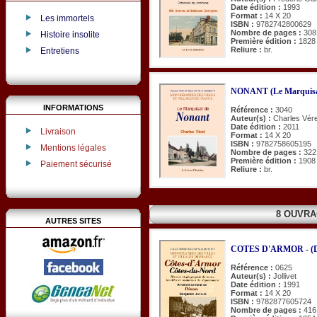
Date édition :
1993
Format :
14 X 20
Les immortels
ISBN :
9782742800629
Nombre de pages :
308
Histoire insolite
Première édition :
1828
Reliure :
br.
Entretiens
NONANT (Le Marquisa
INFORMATIONS
Référence :
3040
Auteur(s) :
Charles Vére
Date édition :
2011
Livraison
Format :
14 X 20
ISBN :
9782758605195
Mentions légales
Nombre de pages :
322
Première édition :
1908
Paiement sécurisé
Reliure :
br.
8 OUVRA
AUTRES SITES
COTES D'ARMOR - (Din
Référence :
0625
Auteur(s) :
Jollivet
Date édition :
1991
Format :
14 X 20
ISBN :
9782877605724
Nombre de pages :
416