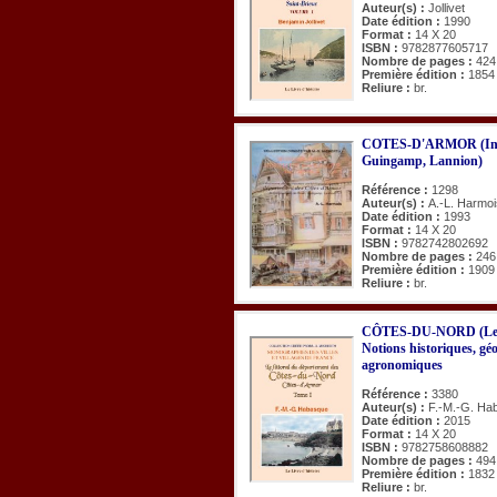
Auteur(s) :
Jollivet
Date édition :
1990
Format :
14 X 20
ISBN :
9782877605717
Nombre de pages :
424
Première édition :
1854
Reliure :
br.
COTES-D'ARMOR (Inv. d
Guingamp, Lannion)
Référence :
1298
Auteur(s) :
A.-L. Harmoi
Date édition :
1993
Format :
14 X 20
ISBN :
9782742802692
Nombre de pages :
246
Première édition :
1909
Reliure :
br.
CÔTES-DU-NORD (Le lit
Notions historiques, géo
agronomiques
Référence :
3380
Auteur(s) :
F.-M.-G. Ha
Date édition :
2015
Format :
14 X 20
ISBN :
9782758608882
Nombre de pages :
494
Première édition :
1832
Reliure :
br.