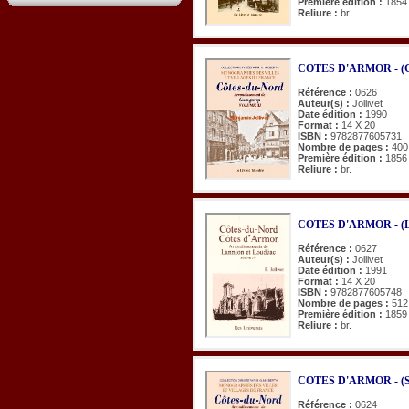
Première édition :
1854
Reliure :
br.
COTES D'ARMOR - (Gu
Référence :
0626
Auteur(s) :
Jollivet
Date édition :
1990
Format :
14 X 20
ISBN :
9782877605731
Nombre de pages :
400
Première édition :
1856
Reliure :
br.
COTES D'ARMOR - (Lan
Référence :
0627
Auteur(s) :
Jollivet
Date édition :
1991
Format :
14 X 20
ISBN :
9782877605748
Nombre de pages :
512
Première édition :
1859
Reliure :
br.
COTES D'ARMOR - (St-
Référence :
0624