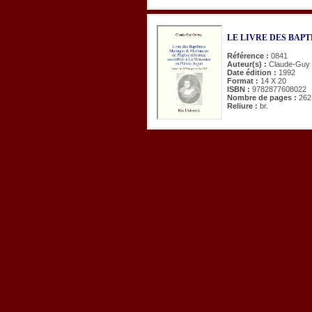
LE LIVRE DES BAP
Référence :
0841
Auteur(s) :
Claude-Guy
Date édition :
1992
Format :
14 X 20
ISBN :
9782877608022
Nombre de pages :
262
Reliure :
br.