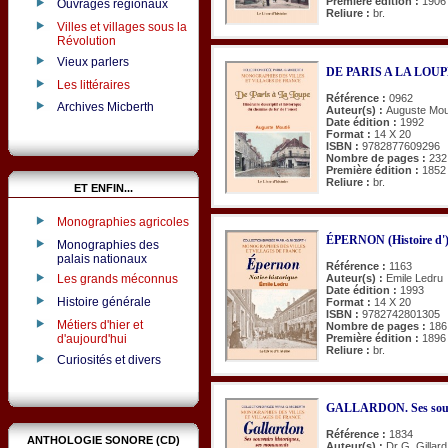
Première édition :
1906
Ouvrages régionaux
Reliure :
br.
Villes et villages sous la
Révolution
Vieux parlers
DE PARIS A LA LOU
Les littéraires
Référence :
0962
Archives Micberth
Auteur(s) :
Auguste Mou
Date édition :
1992
Format :
14 X 20
ISBN :
9782877609296
Nombre de pages :
232
Première édition :
1852
Reliure :
br.
ET ENFIN...
Monographies agricoles
ÉPERNON (Histoire d'
Monographies des
palais nationaux
Référence :
1163
Auteur(s) :
Emile Ledru
Les grands méconnus
Date édition :
1993
Histoire générale
Format :
14 X 20
ISBN :
9782742801305
Métiers d'hier et
Nombre de pages :
186
Première édition :
1896
d'aujourd'hui
Reliure :
br.
Curiosités et divers
GALLARDON. Ses souve
Référence :
1834
ANTHOLOGIE SONORE (CD)
Auteur(s) :
Dr G. Gillard