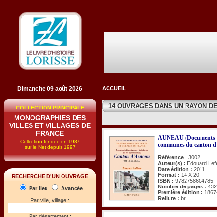
Dimanche 09 août 2026
ACCUEIL
14 OUVRAGES DANS UN RAYON D
COLLECTION PRINCIPALE
MONOGRAPHIES DES
VILLES ET VILLAGES DE
FRANCE
AUNEAU (Documents hist
Collection fondée en 1987
communes du canton d'
sur le Net depuis 1997
Référence :
3002
Auteur(s) :
Edouard Lef
Date édition :
2011
Format :
14 X 20
RECHERCHE D'UN OUVRAGE
ISBN :
9782758604785
Nombre de pages :
432
Par lieu
Avancée
Première édition :
1867
Reliure :
br.
Par ville, village :
Par département :