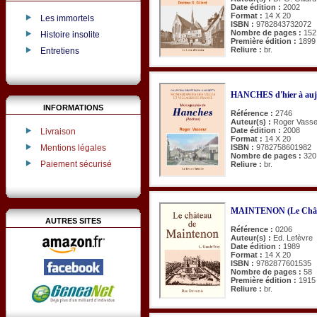
Date édition :
2002
Format :
14 X 20
Les immortels
ISBN :
9782843732072
Nombre de pages :
152
Histoire insolite
Première édition :
1899
Reliure :
br.
Entretiens
HANCHES d'hier à auj
INFORMATIONS
Référence :
2746
Auteur(s) :
Roger Vasse
Date édition :
2008
Livraison
Format :
14 X 20
Mentions légales
ISBN :
9782758601982
Nombre de pages :
320
Paiement sécurisé
Reliure :
br.
MAINTENON (Le Chât
AUTRES SITES
Référence :
0206
Auteur(s) :
Ed. Lefèvre
Date édition :
1989
Format :
14 X 20
ISBN :
9782877601535
Nombre de pages :
58
Première édition :
1915
Reliure :
br.