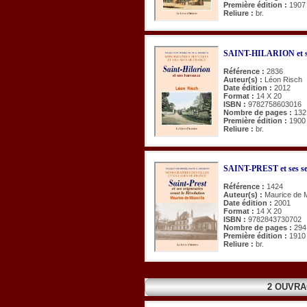
Première édition :
1907
Reliure :
br.
SAINT-HILARION et s
Référence :
2836
Auteur(s) :
Léon Risch
Date édition :
2012
Format :
14 X 20
ISBN :
9782758603016
Nombre de pages :
132
Première édition :
1900
Reliure :
br.
SAINT-PREST et ses sei
Référence :
1424
Auteur(s) :
Maurice de M
Date édition :
2001
Format :
14 X 20
ISBN :
9782843730702
Nombre de pages :
294
Première édition :
1910
Reliure :
br.
2 OUVRA