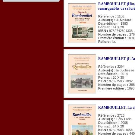
RAMBOUILLET (Histoire
remarquables de sa forê
Référence :
1166
Auteur(s) :
J. Maillard
Date édition :
1993
Format :
14 X 20
ISBN :
9782742801336
Nombre de pages :
276
Première édition :
1891
Reliure :
br.
RAMBOUILLET (L'Arr
Référence :
3294
Auteur(s) :
la duchesse
Date édition :
2014
Format :
20 X 30
ISBN :
9782758607892
Nombre de pages :
386
Première édition :
1893
RAMBOUILLET. La ville,
Référence :
2713
Auteur(s) :
Félix Lorin
Date édition :
2008
Format :
14 X 20
ISBN :
9782758601654
Nombre de pages :
440