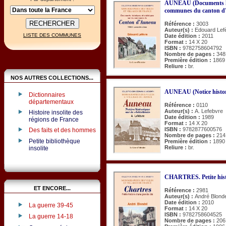
AUNEAU (Documents hist
communes du canton d'
Référence :
3003
Auteur(s) :
Edouard Lef
LISTE DES COMMUNES
Date édition :
2011
Format :
14 X 20
ISBN :
9782758604792
Nombre de pages :
348
Première édition :
1869
Reliure :
br.
NOS AUTRES COLLECTIONS...
AUNEAU (Notice historiq
Dictionnaires
départementaux
Référence :
0110
Auteur(s) :
A. Lefebvre
Histoire insolite des
Date édition :
1989
régions de France
Format :
14 X 20
ISBN :
9782877600576
Des faits et des hommes
Nombre de pages :
214
Petite bibliothèque
Première édition :
1890
Reliure :
br.
insolite
CHARTRES. Petite histoi
ET ENCORE...
Référence :
2981
Auteur(s) :
André Blonde
Date édition :
2010
La guerre 39-45
Format :
14 X 20
ISBN :
9782758604525
La guerre 14-18
Nombre de pages :
206