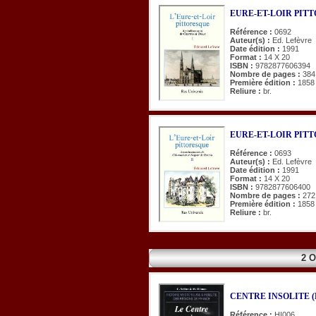
EURE-ET-LOIR PITTOR
Référence :
0692
Auteur(s) :
Ed. Lefèvre
Date édition :
1991
Format :
14 X 20
ISBN :
9782877606394
Nombre de pages :
384
Première édition :
1858
Reliure :
br.
EURE-ET-LOIR PITTOR
Référence :
0693
Auteur(s) :
Ed. Lefèvre
Date édition :
1991
Format :
14 X 20
ISBN :
9782877606400
Nombre de pages :
272
Première édition :
1858
Reliure :
br.
2 
CENTRE INSOLITE (
Référence :
HI006