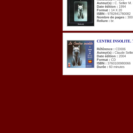
Auteur(s) :
C. Sellier M
Date édition :
1994
Format :
14 X 20
ISBN :
9782841780082
Nombre de pages :
300
Reliure :
br.
CENTRE INSOLITE. Tex
Référence :
CD006
Auteur(s) :
Claude Selli
Date édition :
2004
Format :
CD
ISBN :
3760100980066
Durée :
60 minutes