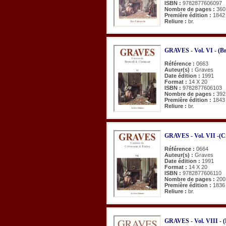
ISBN :
9782877606097
Nombre de pages :
360
Première édition :
1842
Reliure :
br.
GRAVES - Vol. VI - (Br
Référence :
0663
Auteur(s) :
Graves
Date édition :
1991
Format :
14 X 20
ISBN :
9782877606103
Nombre de pages :
392
Première édition :
1843
Reliure :
br.
GRAVES - Vol. VII -(Cr
Référence :
0664
Auteur(s) :
Graves
Date édition :
1991
Format :
14 X 20
ISBN :
9782877606110
Nombre de pages :
200
Première édition :
1836
Reliure :
br.
GRAVES - Vol. VIII - (