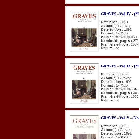
GRAVES - Vol. IV - (Mér
Référence :
0661
Auteur(s) :
Graves
Date édition :
1991
Format :
14 X 20
ISBN :
9782877606080
Nombre de pages :
272
Première édition :
1837
Reliure :
br.
GRAVES - Vol. IX - (Mo
Référence :
0666
Auteur(s) :
Graves
Date édition :
1991
Format :
14 X 20
ISBN :
9782877606134
Nombre de pages :
304
Première édition :
1835
Reliure :
br.
GRAVES - Vol. V - (Noa
Référence :
0662
Auteur(s) :
Graves
Date édition :
1991
Format :
14 X 20