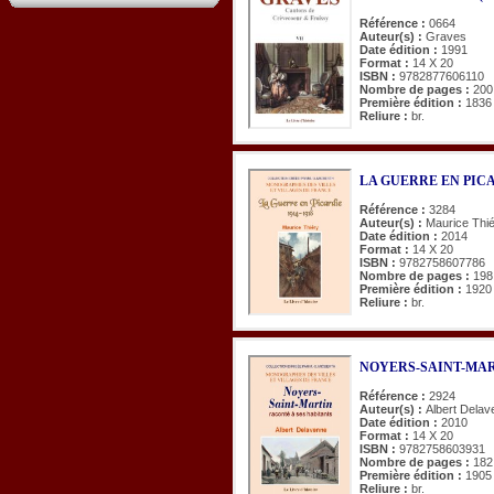
Référence :
0664
Auteur(s) :
Graves
Date édition :
1991
Format :
14 X 20
ISBN :
9782877606110
Nombre de pages :
200
Première édition :
1836
Reliure :
br.
LA GUERRE EN PICAR
Référence :
3284
Auteur(s) :
Maurice Thi
Date édition :
2014
Format :
14 X 20
ISBN :
9782758607786
Nombre de pages :
198
Première édition :
1920
Reliure :
br.
NOYERS-SAINT-MARTIN
Référence :
2924
Auteur(s) :
Albert Dela
Date édition :
2010
Format :
14 X 20
ISBN :
9782758603931
Nombre de pages :
182
Première édition :
1905
Reliure :
br.