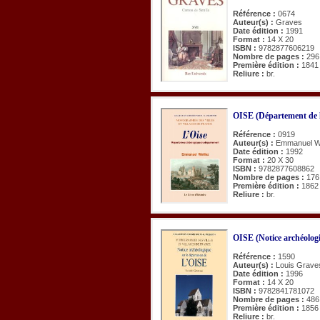
Référence :
0674
Auteur(s) :
Graves
Date édition :
1991
Format :
14 X 20
ISBN :
9782877606219
Nombre de pages :
296
Première édition :
1841
Reliure :
br.
OISE (Département de l
Référence :
0919
Auteur(s) :
Emmanuel Wo
Date édition :
1992
Format :
20 X 30
ISBN :
9782877608862
Nombre de pages :
176
Première édition :
1862
Reliure :
br.
OISE (Notice archéologi
Référence :
1590
Auteur(s) :
Louis Grave
Date édition :
1996
Format :
14 X 20
ISBN :
9782841781072
Nombre de pages :
486
Première édition :
1856
Reliure :
br.