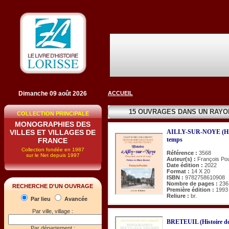
Dimanche 09 août 2026
ACCUEIL
15 OUVRAGES DANS UN RAY
COLLECTION PRINCIPALE
MONOGRAPHIES DES
VILLES ET VILLAGES DE
AILLY-SUR-NOYE (Hist
temps
FRANCE
Collection fondée en 1987
Référence :
3568
sur le Net depuis 1997
Auteur(s) :
François Pou
Date édition :
2022
Format :
14 X 20
ISBN :
9782758610908
Nombre de pages :
236
RECHERCHE D'UN OUVRAGE
Première édition :
1993
Reliure :
br.
Par lieu
Avancée
Par ville, village :
BRETEUIL (Histoire d
Par département :