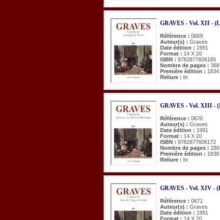
GRAVES - Vol. XII - (L
Référence :
0669
Auteur(s) :
Graves
Date édition :
1991
Format :
14 X 20
ISBN :
9782877606165
Nombre de pages :
368
Première édition :
1834
Reliure :
br.
GRAVES - Vol. XIII - (
Référence :
0670
Auteur(s) :
Graves
Date édition :
1991
Format :
14 X 20
ISBN :
9782877606172
Nombre de pages :
280
Première édition :
1838
Reliure :
br.
GRAVES - Vol. XIV - (B
Référence :
0671
Auteur(s) :
Graves
Date édition :
1991
Format :
14 X 20