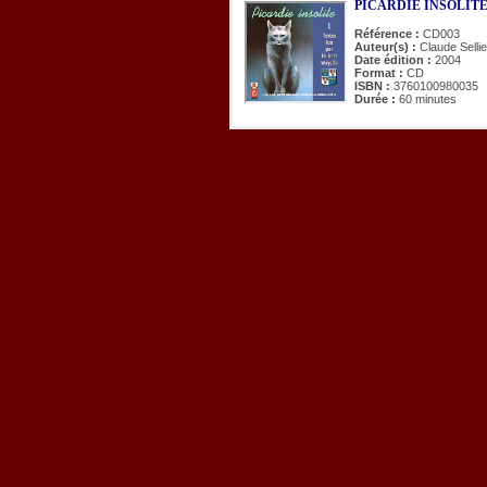
PICARDIE INSOLITE. T
Référence :
CD003
Auteur(s) :
Claude Selli
Date édition :
2004
Format :
CD
ISBN :
3760100980035
Durée :
60 minutes