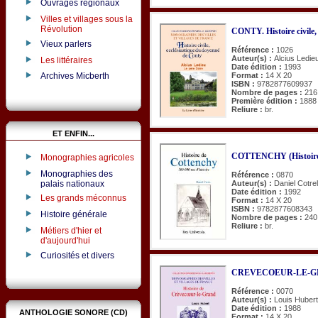
Ouvrages régionaux
Villes et villages sous la
Révolution
CONTY. Histoire civile, 
Vieux parlers
Référence :
1026
Auteur(s) :
Alcius Ledie
Les littéraires
Date édition :
1993
Format :
14 X 20
Archives Micberth
ISBN :
9782877609937
Nombre de pages :
216
Première édition :
1888
Reliure :
br.
ET ENFIN...
COTTENCHY (Histoire
Monographies agricoles
Monographies des
Référence :
0870
palais nationaux
Auteur(s) :
Daniel Cotrel
Date édition :
1992
Les grands méconnus
Format :
14 X 20
ISBN :
9782877608343
Histoire générale
Nombre de pages :
240
Reliure :
br.
Métiers d'hier et
d'aujourd'hui
Curiosités et divers
CREVECOEUR-LE-GRAN
Référence :
0070
Auteur(s) :
Louis Hubert
Date édition :
1988
ANTHOLOGIE SONORE (CD)
Format :
14 X 20