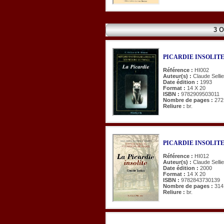
3 
PICARDIE INSOLITE 
Référence :
HI002
Auteur(s) :
Claude Selli
Date édition :
1993
Format :
14 X 20
ISBN :
9782909503011
Nombre de pages :
272
Reliure :
br.
PICARDIE INSOLITE 
Référence :
HI012
Auteur(s) :
Claude Sellie
Date édition :
2000
Format :
14 X 20
ISBN :
9782843730139
Nombre de pages :
314
Reliure :
br.