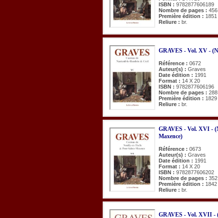
ISBN :
9782877606189
Nombre de pages :
456
Première édition :
1851
Reliure :
br.
GRAVES - Vol. XV - (Na
Référence :
0672
Auteur(s) :
Graves
Date édition :
1991
Format :
14 X 20
ISBN :
9782877606196
Nombre de pages :
288
Première édition :
1829
Reliure :
br.
GRAVES - Vol. XVI - (N
Maxence)
Référence :
0673
Auteur(s) :
Graves
Date édition :
1991
Format :
14 X 20
ISBN :
9782877606202
Nombre de pages :
352
Première édition :
1842
Reliure :
br.
GRAVES - Vol. XVII - (