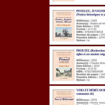
PISSELEU, JUVIGNI
(Notices historiques et 
Référence :
2428
Auteur(s) :
Robert de M
Date édition :
2006
Format :
14 X 20
ISBN :
9782843738418
Nombre de pages :
276
Première édition :
1878
Reliure :
br.
PROUZEL (Recherches hi
église et ses anciens sei
Référence :
2939
Auteur(s) :
Charles Bré
Date édition :
2010
Format :
14 X 20
ISBN :
9782758604099
Nombre de pages :
144
Première édition :
1899
Reliure :
br.
VERS ET HÉBÉCOURT (N
communes de)
Référence :
2978
Auteur(s) :
Hector Joss