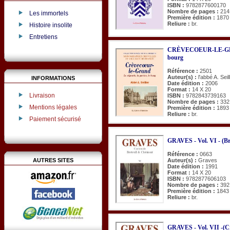
ISBN :
9782877600170
Nombre de pages :
214
Les immortels
Première édition :
1870
Reliure :
br.
Histoire insolite
Entretiens
CRÈVECOEUR-LE-GRAND.
bourg
Référence :
2501
Auteur(s) :
l'abbé A. Seill
INFORMATIONS
Date édition :
2006
Format :
14 X 20
Livraison
ISBN :
9782843739163
Nombre de pages :
332
Mentions légales
Première édition :
1893
Reliure :
br.
Paiement sécurisé
GRAVES - Vol. VI - (Br
Référence :
0663
AUTRES SITES
Auteur(s) :
Graves
Date édition :
1991
Format :
14 X 20
ISBN :
9782877606103
Nombre de pages :
392
Première édition :
1843
Reliure :
br.
GRAVES - Vol. VII -(Cr