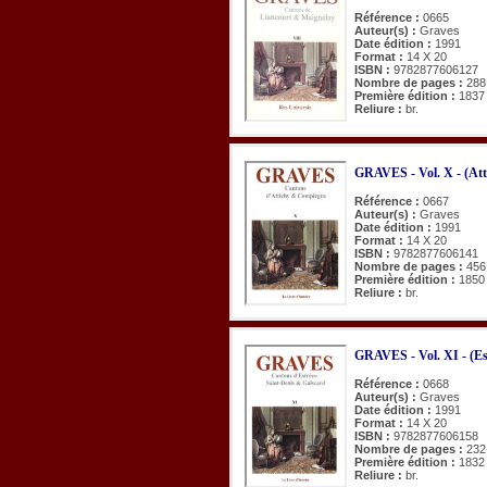
Référence :
0665
Auteur(s) :
Graves
Date édition :
1991
Format :
14 X 20
ISBN :
9782877606127
Nombre de pages :
288
Première édition :
1837
Reliure :
br.
GRAVES - Vol. X - (Att
Référence :
0667
Auteur(s) :
Graves
Date édition :
1991
Format :
14 X 20
ISBN :
9782877606141
Nombre de pages :
456
Première édition :
1850
Reliure :
br.
GRAVES - Vol. XI - (Es
Référence :
0668
Auteur(s) :
Graves
Date édition :
1991
Format :
14 X 20
ISBN :
9782877606158
Nombre de pages :
232
Première édition :
1832
Reliure :
br.