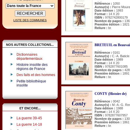
Référence :
1050
Auteur(s) :
Pierre Moure
Date édition :
1993
Format :
14 X 20
ISBN :
9782742800179
LISTE DES COMMUNES
Nombre de pages :
136
Première édition :
1821
Reliure :
br.
NOS AUTRES COLLECTIONS...
BRETEUIL en Beauvaisis
Référence :
0161
Dictionnaires
Auteur(s) :
C.-A. Baticle
départementaux
Date édition :
1989
Format :
14 X 20
Histoire insolite des
ISBN :
9782877601085
régions de France
Nombre de pages :
428
Première édition :
1891
Des faits et des hommes
Reliure :
br.
Petite bibliothèque
insolite
CONTY (Histoire de)
Référence :
0042
Auteur(s) :
M.-A.-G. Re
ET ENCORE...
Date édition :
1988
Format :
14 X 20
ISBN :
9782877607957
La guerre 39-45
Nombre de pages :
130
Première édition :
1861
La guerre 14-18
Reliure :
br.