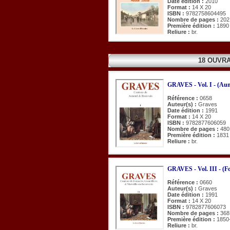
Date édition :
2010
Format :
14 X 20
ISBN :
9782758604495
Nombre de pages :
202
Première édition :
1890
Reliure :
br.
18 OUVR
GRAVES - Vol. I - (Aun
Référence :
0658
Auteur(s) :
Graves
Date édition :
1991
Format :
14 X 20
ISBN :
9782877606059
Nombre de pages :
480
Première édition :
1831
Reliure :
br.
GRAVES - Vol. III - (Fo
Référence :
0660
Auteur(s) :
Graves
Date édition :
1991
Format :
14 X 20
ISBN :
9782877606073
Nombre de pages :
368
Première édition :
1850
Reliure :
br.