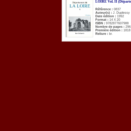
LOIRE Vol. II (Départe
Référence :
0837
Auteur(s) :
J. Duplessy
Date édition :
1992
Format :
14 X 20
ISBN :
9782877607988
Nombre de pages :
296
Première édition :
1818
Reliure :
br.