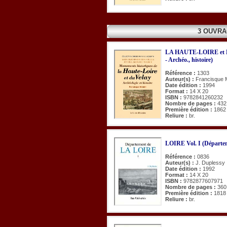
3 OUVRA
LA HAUTE-LOIRE et L
- Archéo., histoire)
Référence :
1303
Auteur(s) :
Francisque 
Date édition :
1994
Format :
14 X 20
ISBN :
9782841260232
Nombre de pages :
432
Première édition :
1862
Reliure :
br.
LOIRE Vol. I (Départem
Référence :
0836
Auteur(s) :
J. Duplessy
Date édition :
1992
Format :
14 X 20
ISBN :
9782877607971
Nombre de pages :
360
Première édition :
1818
Reliure :
br.