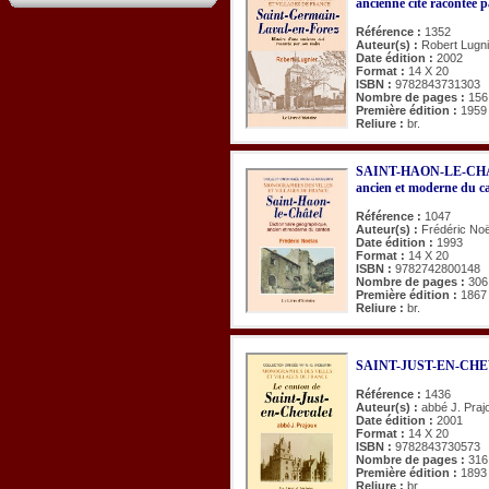
ancienne cité racontée 
Référence :
1352
Auteur(s) :
Robert Lugni
Date édition :
2002
Format :
14 X 20
ISBN :
9782843731303
Nombre de pages :
156
Première édition :
1959
Reliure :
br.
SAINT-HAON-LE-CHATE
ancien et moderne du c
Référence :
1047
Auteur(s) :
Frédéric No
Date édition :
1993
Format :
14 X 20
ISBN :
9782742800148
Nombre de pages :
306
Première édition :
1867
Reliure :
br.
SAINT-JUST-EN-CHEV
Référence :
1436
Auteur(s) :
abbé J. Praj
Date édition :
2001
Format :
14 X 20
ISBN :
9782843730573
Nombre de pages :
316
Première édition :
1893
Reliure :
br.