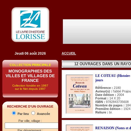
Jeudi 06 août 2026
ACCUEIL
12 OUVRAGES DANS UN RAY
COLLECTION PRINCIPALE
MONOGRAPHIES DES
VILLES ET VILLAGES DE
LE COTEAU (Histoire de
FRANCE
jours
Collection fondée en 1987
Référence :
2180
sur le Net depuis 1997
Auteur(s) :
l'abbé Prajo
Date édition :
2004
Format :
14 X 20
ISBN :
9782843735608
Nombre de pages :
184
RECHERCHE D'UN OUVRAGE
Première édition :
1924
Reliure :
br.
Par lieu
Avancée
Par ville, village :
RENAISON (Notes et d
Par département :