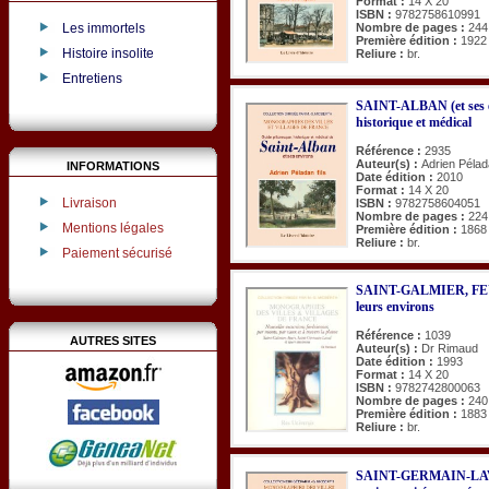
Format :
14 X 20
ISBN :
9782758610991
Nombre de pages :
244
Les immortels
Première édition :
1922
Histoire insolite
Reliure :
br.
Entretiens
SAINT-ALBAN (et ses en
historique et médical
Référence :
2935
Auteur(s) :
Adrien Pélada
INFORMATIONS
Date édition :
2010
Format :
14 X 20
Livraison
ISBN :
9782758604051
Nombre de pages :
224
Mentions légales
Première édition :
1868
Reliure :
br.
Paiement sécurisé
SAINT-GALMIER, FE
leurs environs
Référence :
1039
AUTRES SITES
Auteur(s) :
Dr Rimaud
Date édition :
1993
Format :
14 X 20
ISBN :
9782742800063
Nombre de pages :
240
Première édition :
1883
Reliure :
br.
SAINT-GERMAIN-LAVA