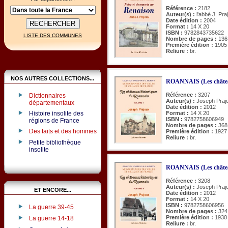
Référence :
2182
Auteur(s) :
l'abbé J. Pra
Date édition :
2004
Format :
14 X 20
ISBN :
9782843735622
LISTE DES COMMUNES
Nombre de pages :
136
Première édition :
1905
Reliure :
br.
NOS AUTRES COLLECTIONS...
ROANNAIS (Les châteaux
Référence :
3207
Dictionnaires
Auteur(s) :
Joseph Praj
départementaux
Date édition :
2012
Histoire insolite des
Format :
14 X 20
ISBN :
9782758606949
régions de France
Nombre de pages :
368
Des faits et des hommes
Première édition :
1927
Reliure :
br.
Petite bibliothèque
insolite
ROANNAIS (Les châteaux
Référence :
3208
Auteur(s) :
Joseph Praj
ET ENCORE...
Date édition :
2012
Format :
14 X 20
ISBN :
9782758606956
La guerre 39-45
Nombre de pages :
324
Première édition :
1930
La guerre 14-18
Reliure :
br.