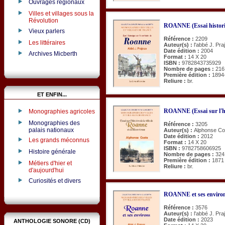
Ouvrages régionaux
Villes et villages sous la
Révolution
ROANNE (Essai historiqu
Vieux parlers
Référence :
2209
Les littéraires
Auteur(s) :
l'abbé J. Pra
Date édition :
2004
Archives Micberth
Format :
14 X 20
ISBN :
9782843735929
Nombre de pages :
216
Première édition :
1894
Reliure :
br.
ET ENFIN...
ROANNE (Essai sur l'hist
Monographies agricoles
Monographies des
Référence :
3205
palais nationaux
Auteur(s) :
Alphonse Co
Date édition :
2012
Les grands méconnus
Format :
14 X 20
ISBN :
9782758606925
Histoire générale
Nombre de pages :
324
Première édition :
1871
Métiers d'hier et
Reliure :
br.
d'aujourd'hui
Curiosités et divers
ROANNE et ses enviro
Référence :
3576
Auteur(s) :
l'abbé J. Pra
Date édition :
2023
ANTHOLOGIE SONORE (CD)