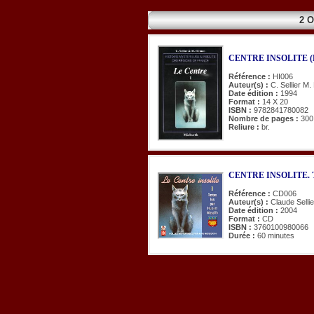
2 
CENTRE INSOLITE (
Référence :
HI006
Auteur(s) :
C. Sellier M
Date édition :
1994
Format :
14 X 20
ISBN :
9782841780082
Nombre de pages :
300
Reliure :
br.
CENTRE INSOLITE. Tex
Référence :
CD006
Auteur(s) :
Claude Selli
Date édition :
2004
Format :
CD
ISBN :
3760100980066
Durée :
60 minutes