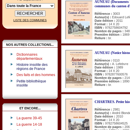
AUNEAU (Documents hist
communes du canton d'
Référence :
3003
Auteur(s) :
Edouard Lef
LISTE DES COMMUNES
Date édition :
2011
Format :
14 X 20
ISBN :
9782758604792
Nombre de pages :
348
Première édition :
1869
Reliure :
br.
NOS AUTRES COLLECTIONS...
AUNEAU (Notice historiq
Dictionnaires
départementaux
Référence :
0110
Auteur(s) :
A. Lefebvre
Histoire insolite des
Date édition :
1989
régions de France
Format :
14 X 20
ISBN :
9782877600576
Des faits et des hommes
Nombre de pages :
214
Petite bibliothèque
Première édition :
1890
Reliure :
br.
insolite
CHARTRES. Petite histoi
ET ENCORE...
Référence :
2981
Auteur(s) :
André Blonde
Date édition :
2010
La guerre 39-45
Format :
14 X 20
ISBN :
9782758604525
La guerre 14-18
Nombre de pages :
206