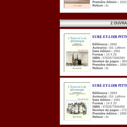
Première édition :
1910
Reliure :
br.
2 OUVRA
EURE-ET-LOIR PITTOR
Référence :
0692
Auteur(s) :
Ed. Lefèvre
Date édition :
1991
Format :
14 X 20
ISBN :
9782877606394
Nombre de pages :
384
Première édition :
1858
Reliure :
br.
EURE-ET-LOIR PITTOR
Référence :
0693
Auteur(s) :
Ed. Lefèvre
Date édition :
1991
Format :
14 X 20
ISBN :
9782877606400
Nombre de pages :
272
Première édition :
1858
Reliure :
br.