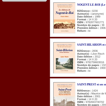
NOGENT-LE-ROI (Le C
Référence :
0230
Auteur(s) :
(anonyme)
Date édition :
1989
Format :
14 X 20
ISBN :
9782877601771
Nombre de pages :
38
Première édition :
1906
Reliure :
br.
SAINT-HILARION et s
Référence :
2836
Auteur(s) :
Léon Risch
Date édition :
2012
Format :
14 X 20
ISBN :
9782758603016
Nombre de pages :
132
Première édition :
1900
Reliure :
br.
SAINT-PREST et ses sei
Référence :
1424
Auteur(s) :
Maurice de M
Date édition :
2001
Format :
14 X 20
ISBN :
9782843730702
Nombre de pages :
294