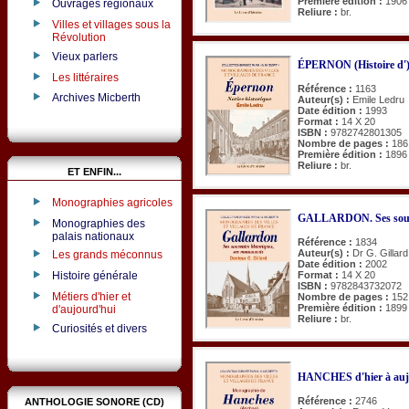
Première édition :
1906
Ouvrages régionaux
Reliure :
br.
Villes et villages sous la
Révolution
Vieux parlers
ÉPERNON (Histoire d'
Les littéraires
Référence :
1163
Archives Micberth
Auteur(s) :
Emile Ledru
Date édition :
1993
Format :
14 X 20
ISBN :
9782742801305
Nombre de pages :
186
Première édition :
1896
Reliure :
br.
ET ENFIN...
Monographies agricoles
GALLARDON. Ses souve
Monographies des
palais nationaux
Référence :
1834
Auteur(s) :
Dr G. Gillard
Les grands méconnus
Date édition :
2002
Format :
14 X 20
Histoire générale
ISBN :
9782843732072
Métiers d'hier et
Nombre de pages :
152
Première édition :
1899
d'aujourd'hui
Reliure :
br.
Curiosités et divers
HANCHES d'hier à auj
Référence :
2746
ANTHOLOGIE SONORE (CD)