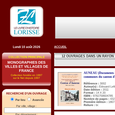
Lundi 10 août 2026
ACCUEIL
12 OUVRAGES DANS UN RAYON
COLLECTION PRINCIPALE
MONOGRAPHIES DES
VILLES ET VILLAGES DE
FRANCE
AUNEAU (Documents hist
Collection fondée en 1987
communes du canton d'
sur le Net depuis 1997
Référence :
3002
Auteur(s) :
Edouard Lef
Date édition :
2011
Format :
14 X 20
RECHERCHE D'UN OUVRAGE
ISBN :
9782758604785
Nombre de pages :
432
Par lieu
Avancée
Première édition :
1867
Reliure :
br.
Par ville, village :
Par département :