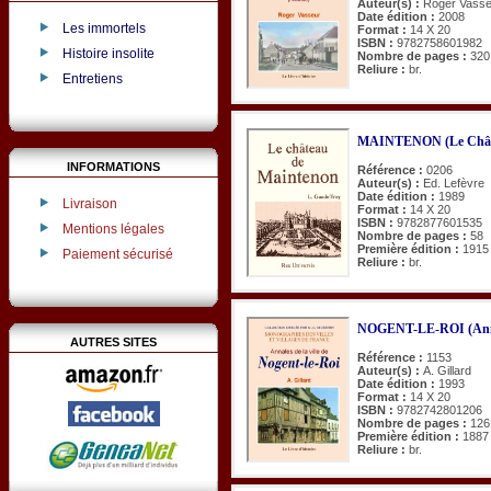
Auteur(s) :
Roger Vasse
Date édition :
2008
Les immortels
Format :
14 X 20
ISBN :
9782758601982
Histoire insolite
Nombre de pages :
320
Reliure :
br.
Entretiens
MAINTENON (Le Chât
INFORMATIONS
Référence :
0206
Auteur(s) :
Ed. Lefèvre
Date édition :
1989
Livraison
Format :
14 X 20
ISBN :
9782877601535
Mentions légales
Nombre de pages :
58
Première édition :
1915
Paiement sécurisé
Reliure :
br.
NOGENT-LE-ROI (Annale
AUTRES SITES
Référence :
1153
Auteur(s) :
A. Gillard
Date édition :
1993
Format :
14 X 20
ISBN :
9782742801206
Nombre de pages :
126
Première édition :
1887
Reliure :
br.