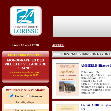
Lundi 10 août 2026
ACCUEIL
8 OUVRAGES DANS UN RAYON 
COLLECTION PRINCIPALE
MONOGRAPHIES DES
VILLES ET VILLAGES DE
AMBIERLE (Histoire du
FRANCE
Référence :
3210
Collection fondée en 1987
Auteur(s) :
l'abbé C. Boui
sur le Net depuis 1997
Date édition :
2013
Format :
14 X 20
ISBN :
9782758606970
Nombre de pages :
456
Première édition :
1910
RECHERCHE D'UN OUVRAGE
Reliure :
br.
Par lieu
Avancée
Par ville, village :
LA PACAUDIERE (Etude
de)
Par département :