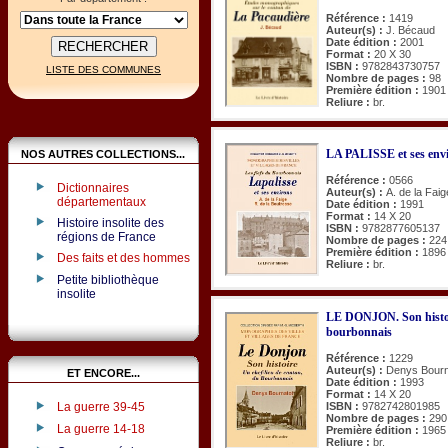
Référence :
1419
Auteur(s) :
J. Bécaud
Date édition :
2001
Format :
20 X 30
ISBN :
9782843730757
LISTE DES COMMUNES
Nombre de pages :
98
Première édition :
1901
Reliure :
br.
LA PALISSE et ses env
NOS AUTRES COLLECTIONS...
Référence :
0566
Dictionnaires
Auteur(s) :
A. de la Faig
départementaux
Date édition :
1991
Format :
14 X 20
Histoire insolite des
ISBN :
9782877605137
régions de France
Nombre de pages :
224
Première édition :
1896
Des faits et des hommes
Reliure :
br.
Petite bibliothèque
insolite
LE DONJON. Son histoir
bourbonnais
Référence :
1229
Auteur(s) :
Denys Bourn
ET ENCORE...
Date édition :
1993
Format :
14 X 20
La guerre 39-45
ISBN :
9782742801985
Nombre de pages :
290
La guerre 14-18
Première édition :
1965
Reliure :
br.