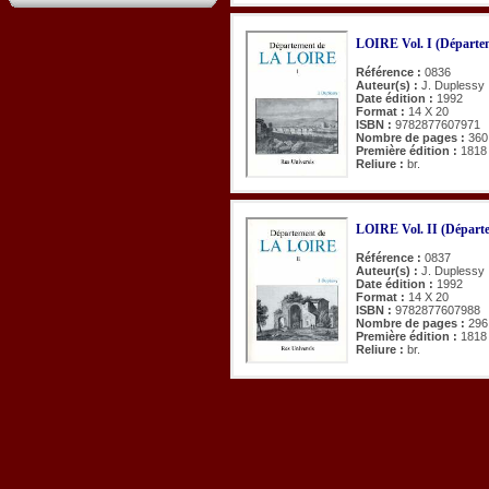
LOIRE Vol. I (Départem
Référence :
0836
Auteur(s) :
J. Duplessy
Date édition :
1992
Format :
14 X 20
ISBN :
9782877607971
Nombre de pages :
360
Première édition :
1818
Reliure :
br.
LOIRE Vol. II (Départe
Référence :
0837
Auteur(s) :
J. Duplessy
Date édition :
1992
Format :
14 X 20
ISBN :
9782877607988
Nombre de pages :
296
Première édition :
1818
Reliure :
br.