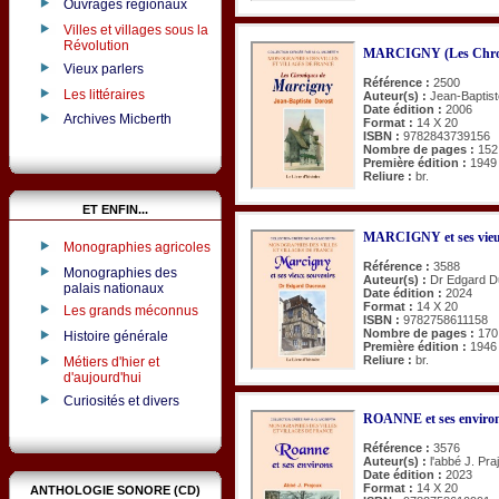
Ouvrages régionaux
Villes et villages sous la
Révolution
MARCIGNY (Les Chron
Vieux parlers
Référence :
2500
Les littéraires
Auteur(s) :
Jean-Baptist
Date édition :
2006
Archives Micberth
Format :
14 X 20
ISBN :
9782843739156
Nombre de pages :
152
Première édition :
1949
Reliure :
br.
ET ENFIN...
MARCIGNY et ses vieu
Monographies agricoles
Référence :
3588
Monographies des
Auteur(s) :
Dr Edgard D
palais nationaux
Date édition :
2024
Format :
14 X 20
Les grands méconnus
ISBN :
9782758611158
Nombre de pages :
170
Histoire générale
Première édition :
1946
Reliure :
br.
Métiers d'hier et
d'aujourd'hui
Curiosités et divers
ROANNE et ses enviro
Référence :
3576
Auteur(s) :
l'abbé J. Pra
Date édition :
2023
Format :
14 X 20
ANTHOLOGIE SONORE (CD)