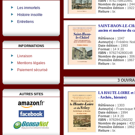
ISBN :
9782758610991
Nombre de pages :
244
Les immortels
Première édition :
1922
Reliure :
br.
Histoire insolite
Entretiens
SAINT-HAON-LE-CHATE
ancien et moderne du c
Référence :
1047
Auteur(s) :
Frédéric No
Date édition :
1993
INFORMATIONS
Format :
14 X 20
ISBN :
9782742800148
Livraison
Nombre de pages :
306
Première édition :
1867
Mentions légales
Reliure :
br.
Paiement sécurisé
3 OUVRA
LA HAUTE-LOIRE et L
AUTRES SITES
- Archéo., histoire)
Référence :
1303
Auteur(s) :
Francisque 
Date édition :
1994
Format :
14 X 20
ISBN :
9782841260232
Nombre de pages :
432
Première édition :
1862
Reliure :
br.