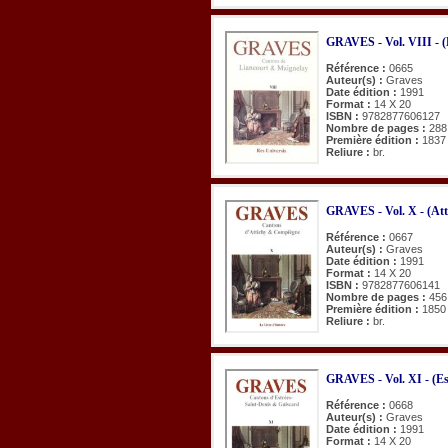
GRAVES - Vol. VIII - (
Référence :
0665
Auteur(s) :
Graves
Date édition :
1991
Format :
14 X 20
ISBN :
9782877606127
Nombre de pages :
288
Première édition :
1837
Reliure :
br.
GRAVES - Vol. X - (Att
Référence :
0667
Auteur(s) :
Graves
Date édition :
1991
Format :
14 X 20
ISBN :
9782877606141
Nombre de pages :
456
Première édition :
1850
Reliure :
br.
GRAVES - Vol. XI - (Es
Référence :
0668
Auteur(s) :
Graves
Date édition :
1991
Format :
14 X 20