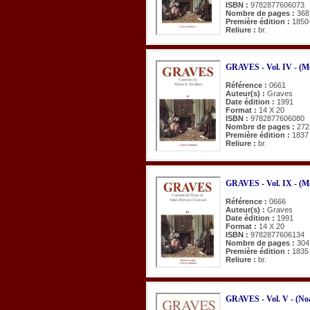
ISBN :
9782877606073
Nombre de pages :
368
Première édition :
1850
Reliure :
br.
GRAVES - Vol. IV - (Mér
Référence :
0661
Auteur(s) :
Graves
Date édition :
1991
Format :
14 X 20
ISBN :
9782877606080
Nombre de pages :
272
Première édition :
1837
Reliure :
br.
GRAVES - Vol. IX - (Mo
Référence :
0666
Auteur(s) :
Graves
Date édition :
1991
Format :
14 X 20
ISBN :
9782877606134
Nombre de pages :
304
Première édition :
1835
Reliure :
br.
GRAVES - Vol. V - (Noa