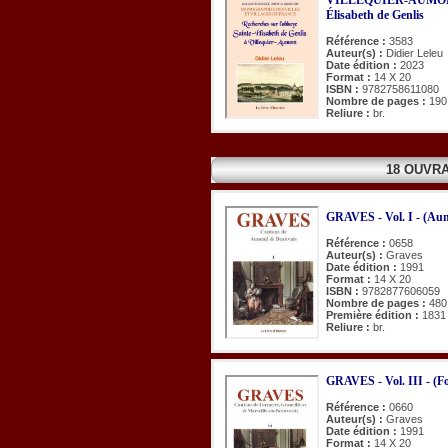
Élisabeth de Genlis
Référence :
3583
Auteur(s) :
Didier Leleu
Date édition :
2023
Format :
14 X 20
ISBN :
9782758611080
Nombre de pages :
190
Reliure :
br.
18 OUVR
GRAVES - Vol. I - (Aun
Référence :
0658
Auteur(s) :
Graves
Date édition :
1991
Format :
14 X 20
ISBN :
9782877606059
Nombre de pages :
480
Première édition :
1831
Reliure :
br.
GRAVES - Vol. III - (Fo
Référence :
0660
Auteur(s) :
Graves
Date édition :
1991
Format :
14 X 20