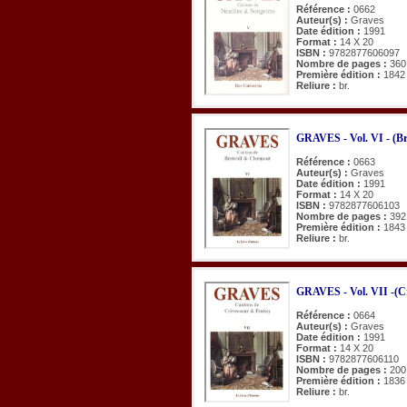
Référence :
0662
Auteur(s) :
Graves
Date édition :
1991
Format :
14 X 20
ISBN :
9782877606097
Nombre de pages :
360
Première édition :
1842
Reliure :
br.
GRAVES - Vol. VI - (Br
Référence :
0663
Auteur(s) :
Graves
Date édition :
1991
Format :
14 X 20
ISBN :
9782877606103
Nombre de pages :
392
Première édition :
1843
Reliure :
br.
GRAVES - Vol. VII -(Cr
Référence :
0664
Auteur(s) :
Graves
Date édition :
1991
Format :
14 X 20
ISBN :
9782877606110
Nombre de pages :
200
Première édition :
1836
Reliure :
br.