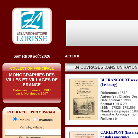
Samedi 08 août 2026
ACCUEIL
34 OUVRAGES DANS UN RAYON
COLLECTION PRINCIPALE
MONOGRAPHIES DES
VILLES ET VILLAGES DE
BLÉRANCOURT ses envi
FRANCE
(Le bourg)
Collection fondée en 1987
Référence :
1672
sur le Net depuis 1997
Auteur(s) :
Charles Des
Date édition :
1998
Format :
14 X 20
ISBN :
9782841781898
Nombre de pages :
180
RECHERCHE D'UN OUVRAGE
Première édition :
1926
Reliure :
br.
Par lieu
Avancée
Par ville, village :
CARLEPONT (Essai sur l
postales anciennes
Par département :