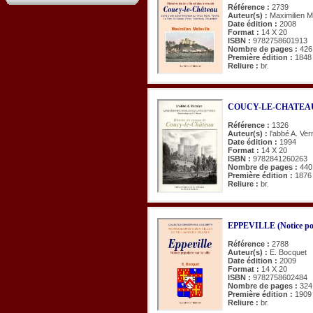
Référence :
2739
Auteur(s) :
Maximilien Me
Date édition :
2008
Format :
14 X 20
ISBN :
9782758601913
Nombre de pages :
426
Première édition :
1848
Reliure :
br.
COUCY-LE-CHATEAU (H
Référence :
1326
Auteur(s) :
l'abbé A. Ver
Date édition :
1994
Format :
14 X 20
ISBN :
9782841260263
Nombre de pages :
440
Première édition :
1876
Reliure :
br.
EPPEVILLE (Notice popul
Référence :
2788
Auteur(s) :
E. Bocquet
Date édition :
2009
Format :
14 X 20
ISBN :
9782758602484
Nombre de pages :
324
Première édition :
1909
Reliure :
br.