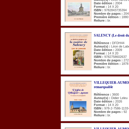
Date édition :
2004
Format :
14 X 20
ISBN :
9782843735394
Nombre de pages :
204
Première édition :
1880
Reliure :
br.
SALENCY (Le droit du s
Référence :
DFDH44
Auteur(s) :
Léon de La
Date édition :
2009
Format :
14 X 20
ISBN :
9782758602637
Nombre de pages :
272
Première édition :
1878
Reliure :
br.
VILLEQUIER-AUMONT (L
remarquable
Référence :
3600
Auteur(s) :
Didier Leleu
Date édition :
2026
Format :
14 X 20
ISBN :
978-2-7586-1133
Nombre de pages :
92
Reliure :
br.
VILLEQUIER-AUMONT. R