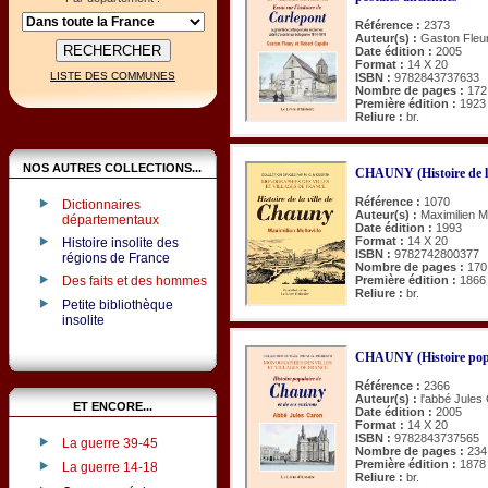
Référence :
2373
Auteur(s) :
Gaston Fleur
Date édition :
2005
Format :
14 X 20
LISTE DES COMMUNES
ISBN :
9782843737633
Nombre de pages :
172
Première édition :
1923
Reliure :
br.
NOS AUTRES COLLECTIONS...
CHAUNY (Histoire de la
Référence :
1070
Dictionnaires
Auteur(s) :
Maximilien Me
départementaux
Date édition :
1993
Format :
14 X 20
Histoire insolite des
ISBN :
9782742800377
régions de France
Nombre de pages :
170
Des faits et des hommes
Première édition :
1866
Reliure :
br.
Petite bibliothèque
insolite
CHAUNY (Histoire popul
Référence :
2366
Auteur(s) :
l'abbé Jules
ET ENCORE...
Date édition :
2005
Format :
14 X 20
ISBN :
9782843737565
La guerre 39-45
Nombre de pages :
234
Première édition :
1878
La guerre 14-18
Reliure :
br.