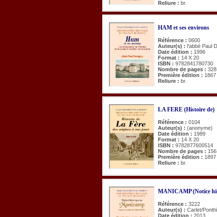
Reliure :
br.
HAM et ses environs
Référence :
0600
Auteur(s) :
l'abbé Paul
Date édition :
1996
Format :
14 X 20
ISBN :
9782841780730
Nombre de pages :
328
Première édition :
1867
Reliure :
br.
LA FERE (Histoire de)
Référence :
0104
Auteur(s) :
(anonyme)
Date édition :
1989
Format :
14 X 20
ISBN :
9782877600514
Nombre de pages :
156
Première édition :
1897
Reliure :
br.
MANICAMP (Notice his
Référence :
3222
Auteur(s) :
Carlet/Ponth
Date édition :
2013