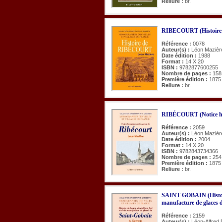
Reliure :
br.
RIBECOURT (Histoire 
Référence :
0078
Auteur(s) :
Léon Mazièr
Date édition :
1988
Format :
14 X 20
ISBN :
9782877600255
Nombre de pages :
158
Première édition :
1875
Reliure :
br.
RIBÉCOURT (Notice his
Référence :
2059
Auteur(s) :
Léon Mazièr
Date édition :
2004
Format :
14 X 20
ISBN :
9782843734366
Nombre de pages :
254
Première édition :
1875
Reliure :
br.
SAINT-GOBAIN (Histoire
manufacture de glaces 
Référence :
2159
Auteur(s) :
Léon-Alfred