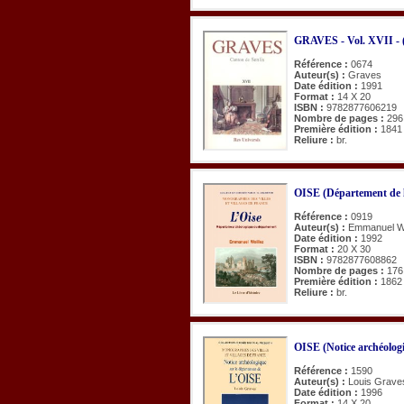
GRAVES - Vol. XVII - (
Référence :
0674
Auteur(s) :
Graves
Date édition :
1991
Format :
14 X 20
ISBN :
9782877606219
Nombre de pages :
296
Première édition :
1841
Reliure :
br.
OISE (Département de l
Référence :
0919
Auteur(s) :
Emmanuel Wo
Date édition :
1992
Format :
20 X 30
ISBN :
9782877608862
Nombre de pages :
176
Première édition :
1862
Reliure :
br.
OISE (Notice archéologi
Référence :
1590
Auteur(s) :
Louis Grave
Date édition :
1996
Format :
14 X 20