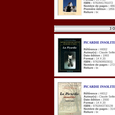
ISBN :
9782841781072
Nombre de pages :
486
Première édition :
1856
Reliure :
br.
3 
PICARDIE INSOLITE 
Référence :
HI002
Auteur(s) :
Claude Selli
Date édition :
1993
Format :
14 X 20
ISBN :
9782909503011
Nombre de pages :
272
Reliure :
br.
PICARDIE INSOLITE 
Référence :
HI012
Auteur(s) :
Claude Sellie
Date édition :
2000
Format :
14 X 20
ISBN :
9782843730139
Nombre de pages :
314
Reliure :
br.