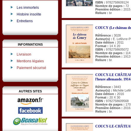
ISBN :
9782758609124
Nombre de pages :
72
Les immortels
Première édition :
2015
Reliure :
br
Histoire insolite
Entretiens
COUCY (Le château de
Référence :
3028
Auteur(s) :
E. Lefèvre-P
Date édition :
2011
INFORMATIONS
Format :
14 X 20
ISBN :
9782758605072
Nombre de pages :
114
Livraison
Première édition :
1913
Reliure :
br.
Mentions légales
Paiement sécurisé
COUCY-LE CHÂTEAU
l'heure allemande. 1914
Référence :
3443
Auteur(s) :
Michèle Lefè
AUTRES SITES
Date édition :
2016
Format :
20 X 30
ISBN :
9782758609568
Nombre de pages :
170
Première édition :
2016
Reliure :
br.
COUCY-LE-CHÂTEAU (Hist