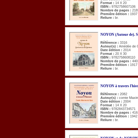
Format :
14 X 20
ISBN :
9782758607106
Nombre de pages :
218
Première édition :
1937
Reliure :
br.
NOYON (Autour de). Sur
Référence :
3316
Auteur(s) :
Amédée de C
Date édition :
2014
Format :
20 X 30
ISBN :
9782758608110
Nombre de pages :
440
Première édition :
1917
Reliure :
br.
NOYON à travers l'hist
Référence :
2082
Auteur(s) :
comte Maxim
Date édition :
2004
Format :
14 X 20
ISBN :
9782843734571
Nombre de pages :
416
Première édition :
1942
Reliure :
br.