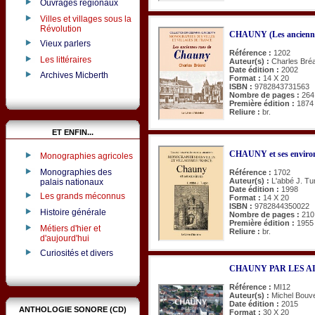
Ouvrages régionaux
Villes et villages sous la
Révolution
CHAUNY (Les ancienne
Vieux parlers
Référence :
1202
Les littéraires
Auteur(s) :
Charles Bré
Date édition :
2002
Archives Micberth
Format :
14 X 20
ISBN :
9782843731563
Nombre de pages :
264
Première édition :
1874
Reliure :
br.
ET ENFIN...
CHAUNY et ses enviro
Monographies agricoles
Monographies des
Référence :
1702
Auteur(s) :
L'abbé J. Tu
palais nationaux
Date édition :
1998
Les grands méconnus
Format :
14 X 20
ISBN :
9782844350022
Histoire générale
Nombre de pages :
210
Première édition :
1955
Métiers d'hier et
Reliure :
br.
d'aujourd'hui
Curiosités et divers
CHAUNY PAR LES A
Référence :
MI12
Auteur(s) :
Michel Bouv
Date édition :
2015
ANTHOLOGIE SONORE (CD)
Format :
30 X 20