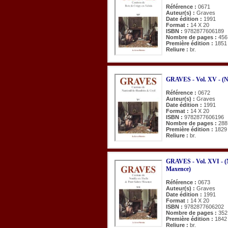
Référence :
0671
Auteur(s) :
Graves
Date édition :
1991
Format :
14 X 20
ISBN :
9782877606189
Nombre de pages :
456
Première édition :
1851
Reliure :
br.
GRAVES - Vol. XV - (Na
Référence :
0672
Auteur(s) :
Graves
Date édition :
1991
Format :
14 X 20
ISBN :
9782877606196
Nombre de pages :
288
Première édition :
1829
Reliure :
br.
GRAVES - Vol. XVI - (N
Maxence)
Référence :
0673
Auteur(s) :
Graves
Date édition :
1991
Format :
14 X 20
ISBN :
9782877606202
Nombre de pages :
352
Première édition :
1842
Reliure :
br.