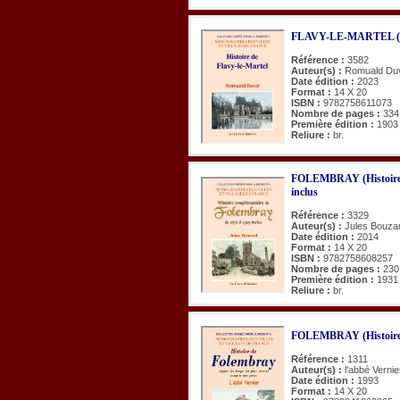
FLAVY-LE-MARTEL (Hi
Référence :
3582
Auteur(s) :
Romuald Du
Date édition :
2023
Format :
14 X 20
ISBN :
9782758611073
Nombre de pages :
334
Première édition :
1903
Reliure :
br.
FOLEMBRAY (Histoire c
inclus
Référence :
3329
Auteur(s) :
Jules Bouza
Date édition :
2014
Format :
14 X 20
ISBN :
9782758608257
Nombre de pages :
230
Première édition :
1931
Reliure :
br.
FOLEMBRAY (Histoire
Référence :
1311
Auteur(s) :
l'abbé Vernie
Date édition :
1993
Format :
14 X 20