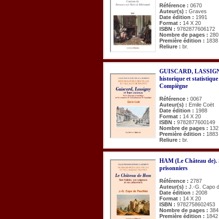
Référence :
0670
Auteur(s) :
Graves
Date édition :
1991
Format :
14 X 20
ISBN :
9782877606172
Nombre de pages :
280
Première édition :
1838
Reliure :
br.
GUISCARD, LASSIGNY e
historique et statistiqu
Compiègne
Référence :
0067
Auteur(s) :
Emile Coët
Date édition :
1988
Format :
14 X 20
ISBN :
9782877600149
Nombre de pages :
132
Première édition :
1883
Reliure :
br.
HAM (Le Château de). So
prisonniers
Référence :
2787
Auteur(s) :
J.-G. Capo d
Date édition :
2008
Format :
14 X 20
ISBN :
9782758602453
Nombre de pages :
384
Première édition :
1842