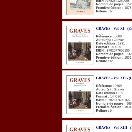
ISBN :
9782841260065
Nombre de pages :
252
Première édition :
1873
Reliure :
br.
GRAVES - Vol. XI - (Es
Référence :
0668
Auteur(s) :
Graves
Date édition :
1991
Format :
14 X 20
ISBN :
9782877606158
Nombre de pages :
232
Première édition :
1832
Reliure :
br.
GRAVES - Vol. XII - (L
Référence :
0669
Auteur(s) :
Graves
Date édition :
1991
Format :
14 X 20
ISBN :
9782877606165
Nombre de pages :
368
Première édition :
1834
Reliure :
br.
GRAVES - Vol. XIII - (