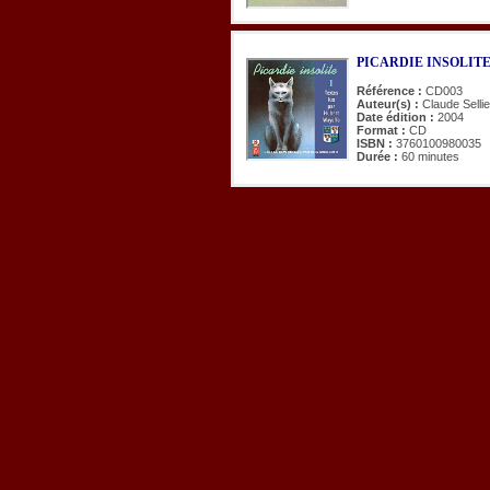
PICARDIE INSOLITE. T
Référence :
CD003
Auteur(s) :
Claude Selli
Date édition :
2004
Format :
CD
ISBN :
3760100980035
Durée :
60 minutes