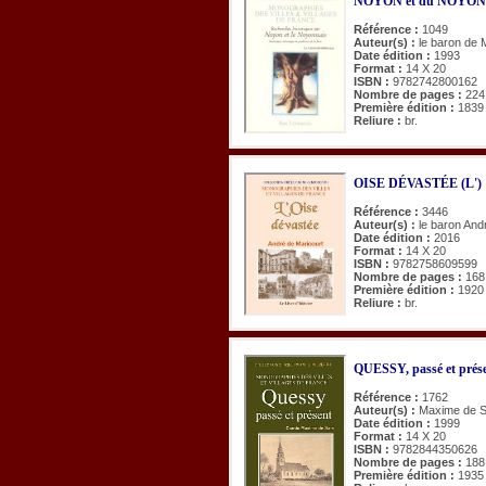
NOYON et du NOYONNA
Référence :
1049
Auteur(s) :
le baron de 
Date édition :
1993
Format :
14 X 20
ISBN :
9782742800162
Nombre de pages :
224
Première édition :
1839
Reliure :
br.
OISE DÉVASTÉE (L')
Référence :
3446
Auteur(s) :
le baron And
Date édition :
2016
Format :
14 X 20
ISBN :
9782758609599
Nombre de pages :
168
Première édition :
1920
Reliure :
br.
QUESSY, passé et prés
Référence :
1762
Auteur(s) :
Maxime de 
Date édition :
1999
Format :
14 X 20
ISBN :
9782844350626
Nombre de pages :
188
Première édition :
1935