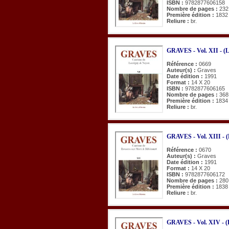
ISBN :
9782877606158
Nombre de pages :
232
Première édition :
1832
Reliure :
br.
GRAVES - Vol. XII - (L
Référence :
0669
Auteur(s) :
Graves
Date édition :
1991
Format :
14 X 20
ISBN :
9782877606165
Nombre de pages :
368
Première édition :
1834
Reliure :
br.
GRAVES - Vol. XIII - (
Référence :
0670
Auteur(s) :
Graves
Date édition :
1991
Format :
14 X 20
ISBN :
9782877606172
Nombre de pages :
280
Première édition :
1838
Reliure :
br.
GRAVES - Vol. XIV - (B