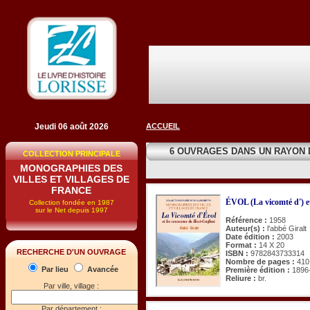
Jeudi 06 août 2026
ACCUEIL
6 OUVRAGES DANS UN RAYON
COLLECTION PRINCIPALE
MONOGRAPHIES DES
VILLES ET VILLAGES DE
FRANCE
ÉVOL (La vicomté d') 
Collection fondée en 1987
sur le Net depuis 1997
Référence :
1958
Auteur(s) :
l'abbé Giralt
Date édition :
2003
Format :
14 X 20
RECHERCHE D'UN OUVRAGE
ISBN :
9782843733314
Nombre de pages :
410
Par lieu
Avancée
Première édition :
1896
Reliure :
br.
Par ville, village :
Par département :