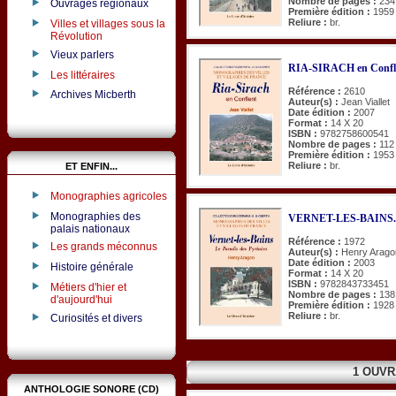
Nombre de pages :
234
Ouvrages régionaux
Première édition :
1959
Reliure :
br.
Villes et villages sous la
Révolution
Vieux parlers
RIA-SIRACH en Confl
Les littéraires
Référence :
2610
Archives Micberth
Auteur(s) :
Jean Viallet
Date édition :
2007
Format :
14 X 20
ISBN :
9782758600541
Nombre de pages :
112
Première édition :
1953
Reliure :
br.
ET ENFIN...
Monographies agricoles
Monographies des
VERNET-LES-BAINS. Le
palais nationaux
Référence :
1972
Les grands méconnus
Auteur(s) :
Henry Arago
Date édition :
2003
Histoire générale
Format :
14 X 20
ISBN :
9782843733451
Métiers d'hier et
Nombre de pages :
138
d'aujourd'hui
Première édition :
1928
Reliure :
br.
Curiosités et divers
1 OUVR
ANTHOLOGIE SONORE (CD)