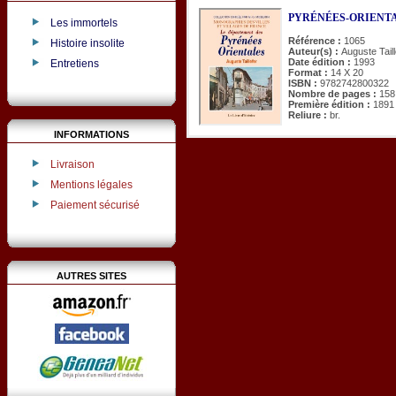
PYRÉNÉES-ORIENTALE
Les immortels
Référence :
1065
Histoire insolite
Auteur(s) :
Auguste Taill
Date édition :
1993
Entretiens
Format :
14 X 20
ISBN :
9782742800322
Nombre de pages :
158
Première édition :
1891
Reliure :
br.
INFORMATIONS
Livraison
Mentions légales
Paiement sécurisé
AUTRES SITES