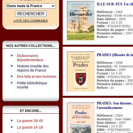
ILLE-SUR-TET. Un vill
Référence :
1462
Auteur(s) :
Emile et Léo
Date édition :
2001
LISTE DES COMMUNES
Format :
14 X 20
ISBN :
9782843730351
Nombre de pages :
486
Première édition :
1947
Reliure :
br.
NOS AUTRES COLLECTIONS...
PRADES (Histoire de la 
Dictionnaires
départementaux
Référence :
1596
Histoire insolite des
Auteur(s) :
M. Delamont
Date édition :
1997
régions de France
Format :
14 X 20
Des faits et des hommes
ISBN :
9782841781133
Nombre de pages :
306
Petite bibliothèque
Première édition :
1878
insolite
Reliure :
br.
PRADES. Son histoire, 
l'arrondissement
ET ENCORE...
Référence :
2584
Auteur(s) :
Jean Viallet
La guerre 39-45
Date édition :
2007
Format :
14 X 20
La guerre 14-18
ISBN :
9782758600251