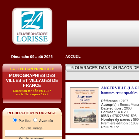
Dimanche 09 août 2026
ACCUEIL
5 OUVRAGES DANS UN RAYON D
COLLECTION PRINCIPALE
MONOGRAPHIES DES
VILLES ET VILLAGES DE
FRANCE
ANGERVILLE (LA GATE)
Collection fondée en 1987
hommes remarquables
sur le Net depuis 1997
Référence :
2707
Auteur(s) :
Ernest Mena
Date édition :
2008
Format :
14 X 20
RECHERCHE D'UN OUVRAGE
ISBN :
9782758601593
Nombre de pages :
590
Par lieu
Avancée
Première édition :
1859
Reliure :
br.
Par ville, village :
Par département :