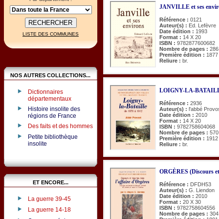
JANVILLE et ses envir
Référence :
0121
Auteur(s) :
Ed. Lefèvre
Date édition :
1993
LISTE DES COMMUNES
Format :
14 X 20
ISBN :
9782877600682
Nombre de pages :
286
Première édition :
1877
Reliure :
br.
NOS AUTRES COLLECTIONS...
LOIGNY-LA-BATAILLE
Dictionnaires
départementaux
Référence :
2936
Histoire insolite des
Auteur(s) :
l'abbé Provo
Date édition :
2010
régions de France
Format :
14 X 20
Des faits et des hommes
ISBN :
9782758604068
Nombre de pages :
570
Petite bibliothèque
Première édition :
1912
insolite
Reliure :
br.
ORGÈRES (Discours et r
ET ENCORE...
Référence :
DFDH53
Auteur(s) :
G. Liendon
Date édition :
2010
La guerre 39-45
Format :
20 X 30
ISBN :
9782758604556
La guerre 14-18
Nombre de pages :
304