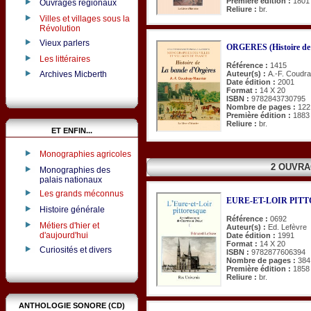
Première édition :
1801
Ouvrages régionaux
Reliure :
br.
Villes et villages sous la
Révolution
Vieux parlers
ORGERES (Histoire de 
Les littéraires
Référence :
1415
Auteur(s) :
A.-F. Coudr
Archives Micberth
Date édition :
2001
Format :
14 X 20
ISBN :
9782843730795
Nombre de pages :
122
Première édition :
1883
Reliure :
br.
ET ENFIN...
Monographies agricoles
2 OUVRA
Monographies des
palais nationaux
Les grands méconnus
EURE-ET-LOIR PITTOR
Histoire générale
Référence :
0692
Métiers d'hier et
Auteur(s) :
Ed. Lefèvre
d'aujourd'hui
Date édition :
1991
Format :
14 X 20
Curiosités et divers
ISBN :
9782877606394
Nombre de pages :
384
Première édition :
1858
Reliure :
br.
ANTHOLOGIE SONORE (CD)