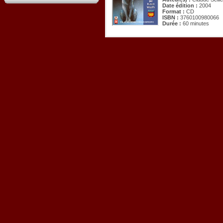
Date édition :
2004
Format :
CD
ISBN :
3760100980066
Durée :
60 minutes