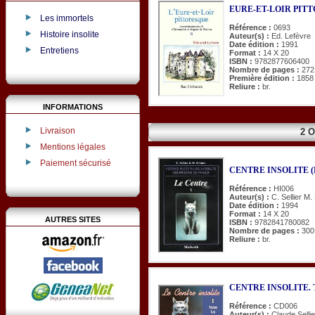
EURE-ET-LOIR PITTOR
Les immortels
Référence :
0693
Histoire insolite
Auteur(s) :
Ed. Lefèvre
Date édition :
1991
Entretiens
Format :
14 X 20
ISBN :
9782877606400
Nombre de pages :
272
Première édition :
1858
Reliure :
br.
INFORMATIONS
Livraison
2 
Mentions légales
Paiement sécurisé
CENTRE INSOLITE (
Référence :
HI006
Auteur(s) :
C. Sellier M
Date édition :
1994
Format :
14 X 20
AUTRES SITES
ISBN :
9782841780082
Nombre de pages :
300
Reliure :
br.
CENTRE INSOLITE. Tex
Référence :
CD006
Auteur(s) :
Claude Selli