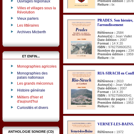
Première édition :
1878
Ouvrages régionaux
Reliure :
br.
Villes et villages sous la
Révolution
Vieux parlers
PRADES. Son histoire, 
l'arrondissement
Les littéraires
Archives Micberth
Référence :
2584
Auteur(s) :
Jean Viallet
Date édition :
2007
Format :
14 X 20
ISBN :
9782758600251
Nombre de pages :
234
Première édition :
1959
ET ENFIN...
Reliure :
br.
Monographies agricoles
Monographies des
RIA-SIRACH en Confl
palais nationaux
Référence :
2610
Les grands méconnus
Auteur(s) :
Jean Viallet
Date édition :
2007
Histoire générale
Format :
14 X 20
ISBN :
9782758600541
Métiers d'hier et
Nombre de pages :
112
d'aujourd'hui
Première édition :
1953
Reliure :
br.
Curiosités et divers
VERNET-LES-BAINS. Le
ANTHOLOGIE SONORE (CD)
Référence :
1972