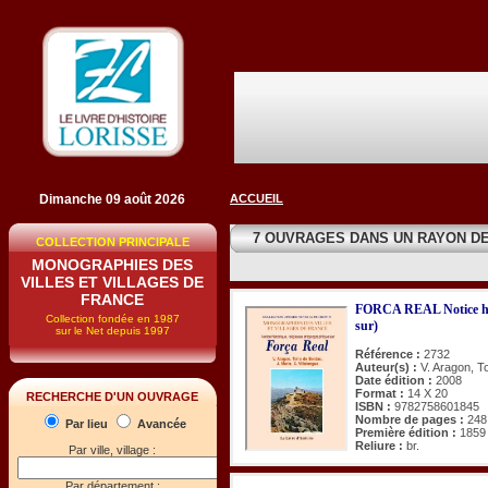
Dimanche 09 août 2026
ACCUEIL
7 OUVRAGES DANS UN RAYON D
COLLECTION PRINCIPALE
MONOGRAPHIES DES
VILLES ET VILLAGES DE
FRANCE
FORCA REAL Notice hist
Collection fondée en 1987
sur)
sur le Net depuis 1997
Référence :
2732
Auteur(s) :
V. Aragon, To
Date édition :
2008
Format :
14 X 20
RECHERCHE D'UN OUVRAGE
ISBN :
9782758601845
Nombre de pages :
248
Par lieu
Avancée
Première édition :
1859
Reliure :
br.
Par ville, village :
Par département :