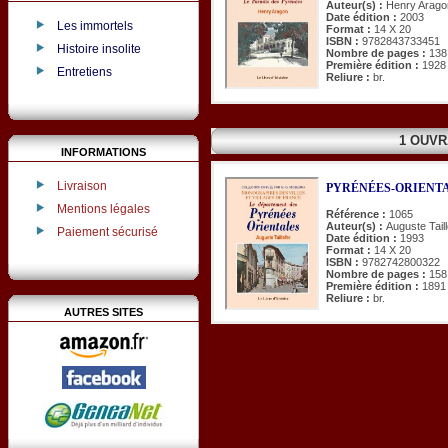
Auteur(s) :
Henry Arago
Date édition :
2003
Les immortels
Format :
14 X 20
ISBN :
9782843733451
Histoire insolite
Nombre de pages :
138
Première édition :
1928
Entretiens
Reliure :
br.
1 OUVR
INFORMATIONS
Livraison
PYRÉNÉES-ORIENTALE
Mentions légales
Référence :
1065
Auteur(s) :
Auguste Taill
Paiement sécurisé
Date édition :
1993
Format :
14 X 20
ISBN :
9782742800322
Nombre de pages :
158
Première édition :
1891
Reliure :
br.
AUTRES SITES