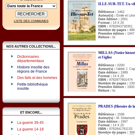
ILLE-SUR-TET. Un vill
Référence :
1462
Auteur(s) :
Emile et Léo
Date édition :
2001
LISTE DES COMMUNES
Format :
14 X 20
ISBN :
9782843730351
Nombre de pages :
486
Première édition :
1947
Reliure :
br.
NOS AUTRES COLLECTIONS...
MILLAS (Notice histori
Dictionnaires
et l'église
départementaux
Référence :
0200
Histoire insolite des
Auteur(s) :
l'abbé J. Cap
régions de France
Date édition :
1989
Format :
14 X 20
Des faits et des hommes
ISBN :
9782877601474
Nombre de pages :
230
Petite bibliothèque
Première édition :
1900
insolite
Reliure :
br.
PRADES (Histoire de la 
ET ENCORE...
Référence :
1596
Auteur(s) :
M. Delamont
Date édition :
1997
La guerre 39-45
Format :
14 X 20
ISBN :
9782841781133
La guerre 14-18
Nombre de pages :
306