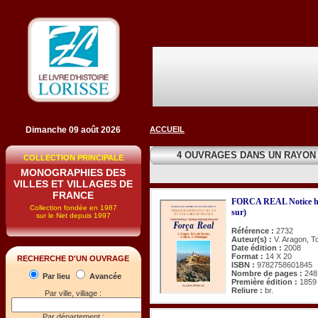
Dimanche 09 août 2026
ACCUEIL
4 OUVRAGES DANS UN RAYON
COLLECTION PRINCIPALE
MONOGRAPHIES DES
VILLES ET VILLAGES DE
FRANCE
FORCA REAL Notice hist
Collection fondée en 1987
sur)
sur le Net depuis 1997
Référence :
2732
Auteur(s) :
V. Aragon, To
Date édition :
2008
Format :
14 X 20
RECHERCHE D'UN OUVRAGE
ISBN :
9782758601845
Nombre de pages :
248
Par lieu
Avancée
Première édition :
1859
Reliure :
br.
Par ville, village :
Par département :