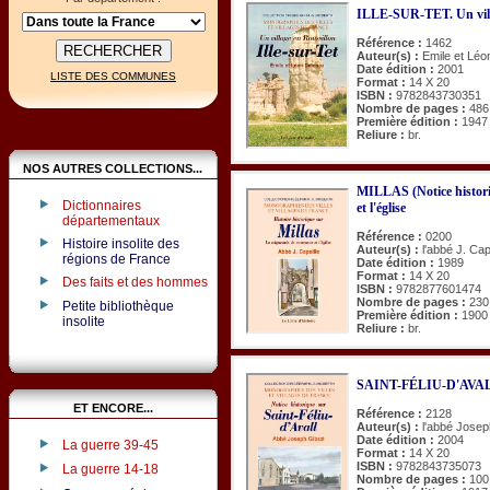
ILLE-SUR-TET. Un vill
Référence :
1462
Auteur(s) :
Emile et Léo
Date édition :
2001
LISTE DES COMMUNES
Format :
14 X 20
ISBN :
9782843730351
Nombre de pages :
486
Première édition :
1947
Reliure :
br.
NOS AUTRES COLLECTIONS...
MILLAS (Notice histori
Dictionnaires
et l'église
départementaux
Référence :
0200
Histoire insolite des
Auteur(s) :
l'abbé J. Cap
régions de France
Date édition :
1989
Format :
14 X 20
Des faits et des hommes
ISBN :
9782877601474
Nombre de pages :
230
Petite bibliothèque
Première édition :
1900
insolite
Reliure :
br.
SAINT-FÉLIU-D'AVALL 
ET ENCORE...
Référence :
2128
Auteur(s) :
l'abbé Josep
Date édition :
2004
La guerre 39-45
Format :
14 X 20
ISBN :
9782843735073
La guerre 14-18
Nombre de pages :
100