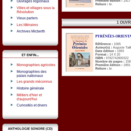
Première édition :
1917
Ouvrages régionaux
Reliure :
br.
Villes et villages sous la
Révolution
Vieux parlers
1 OUVR
Les littéraires
Archives Micberth
PYRÉNÉES-ORIENTALE
Référence :
1065
Auteur(s) :
Auguste Taill
Date édition :
1993
Format :
14 X 20
ET ENFIN...
ISBN :
9782742800322
Nombre de pages :
158
Monographies agricoles
Première édition :
1891
Reliure :
br.
Monographies des
palais nationaux
Les grands méconnus
Histoire générale
Métiers d'hier et
d'aujourd'hui
Curiosités et divers
ANTHOLOGIE SONORE (CD)