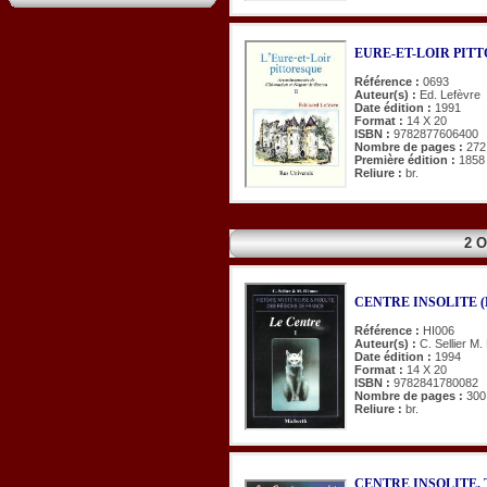
EURE-ET-LOIR PITTOR
Référence :
0693
Auteur(s) :
Ed. Lefèvre
Date édition :
1991
Format :
14 X 20
ISBN :
9782877606400
Nombre de pages :
272
Première édition :
1858
Reliure :
br.
2 
CENTRE INSOLITE (
Référence :
HI006
Auteur(s) :
C. Sellier M
Date édition :
1994
Format :
14 X 20
ISBN :
9782841780082
Nombre de pages :
300
Reliure :
br.
CENTRE INSOLITE. Tex