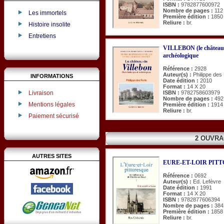
ISBN :
9782877600972
Nombre de pages :
112
Les immortels
Première édition :
1850
Reliure :
br.
Histoire insolite
Entretiens
VILLEBON (le château d
archéologique
Référence :
2928
Auteur(s) :
Philippe des
INFORMATIONS
Date édition :
2010
Format :
14 X 20
ISBN :
9782758603979
Livraison
Nombre de pages :
492
Mentions légales
Première édition :
1914
Reliure :
br.
Paiement sécurisé
2 OUVRA
AUTRES SITES
EURE-ET-LOIR PITTOR
Référence :
0692
Auteur(s) :
Ed. Lefèvre
Date édition :
1991
Format :
14 X 20
ISBN :
9782877606394
Nombre de pages :
384
Première édition :
1858
Reliure :
br.