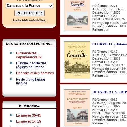
Référence :
2271
Auteur(s) :
Ed. Lefèvre
Date édition :
2005
Format :
14 X 20
ISBN :
9782843736575
LISTE DES COMMUNES
Nombre de pages :
230
Première édition :
1874
Reliure :
br.
NOS AUTRES COLLECTIONS...
COURVILLE (Histoire 
Référence :
0142
Dictionnaires
Auteur(s) :
Armand Pelé
départementaux
Date édition :
1989
Format :
14 X 20
Histoire insolite des
ISBN :
9782877600897
régions de France
Nombre de pages :
164
Première édition :
1900
Des faits et des hommes
Reliure :
br.
Petite bibliothèque
insolite
DE PARIS A LA LOU
Référence :
0962
Auteur(s) :
Auguste Mou
ET ENCORE...
Date édition :
1992
Format :
14 X 20
ISBN :
9782877609296
La guerre 39-45
Nombre de pages :
232
Première édition :
1852
La guerre 14-18
Reliure :
br.