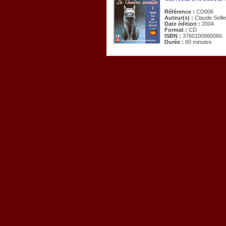
Référence :
CD006
Auteur(s) :
Claude Selli
Date édition :
2004
Format :
CD
ISBN :
3760100980066
Durée :
60 minutes