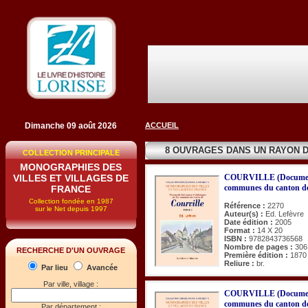
Dimanche 09 août 2026
ACCUEIL
8 OUVRAGES DANS UN RAYON 
COLLECTION PRINCIPALE
MONOGRAPHIES DES
VILLES ET VILLAGES DE
COURVILLE (Documents h
communes du canton de
FRANCE
Collection fondée en 1987
Référence :
2270
sur le Net depuis 1997
Auteur(s) :
Ed. Lefèvre
Date édition :
2005
Format :
14 X 20
ISBN :
9782843736568
Nombre de pages :
306
RECHERCHE D'UN OUVRAGE
Première édition :
1870
Reliure :
br.
Par lieu
Avancée
Par ville, village :
COURVILLE (Documents h
communes du canton de
Par département :