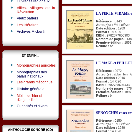
Ouvrages régionaux
Villes et villages sous la
Révolution
LA FERTE-VIDAME et 
Vieux parlers
Référence :
0143
Les littéraires
Auteur(s) :
Ed. Lefèvre
Date édition :
1989
Archives Micberth
Format :
14 X 20
ISBN :
9782877600903
Nombre de pages :
138
Première édition :
1851
Reliure :
br.
ET ENFIN...
LE MAGE et FEILLET (M
Monographies agricoles
Référence :
2972
Monographies des
Auteur(s) :
abbé Henri 
palais nationaux
Date édition :
2010
Format :
14 X 20
Les grands méconnus
ISBN :
9782758604433
Nombre de pages :
378
Histoire générale
Première édition :
1897
Reliure :
br.
Métiers d'hier et
d'aujourd'hui
Curiosités et divers
SENONCHES et ses env
Référence :
0150
Auteur(s) :
Ed. Lefèvre
Date édition :
1989
ANTHOLOGIE SONORE (CD)
Format :
14 X 20