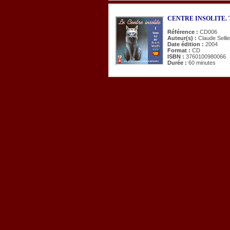
CENTRE INSOLITE. Tex
Référence :
CD006
Auteur(s) :
Claude Selli
Date édition :
2004
Format :
CD
ISBN :
3760100980066
Durée :
60 minutes