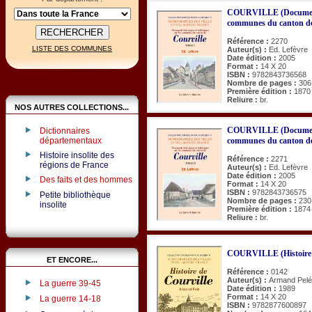
COURVILLE (Documents h
communes du canton de
Référence :
2270
LISTE DES COMMUNES
Auteur(s) :
Ed. Lefèvre
Date édition :
2005
Format :
14 X 20
ISBN :
9782843736568
Nombre de pages :
306
Première édition :
1870
Reliure :
br.
NOS AUTRES COLLECTIONS...
COURVILLE (Documents h
Dictionnaires
communes du canton de
départementaux
Histoire insolite des
Référence :
2271
régions de France
Auteur(s) :
Ed. Lefèvre
Date édition :
2005
Des faits et des hommes
Format :
14 X 20
ISBN :
9782843736575
Petite bibliothèque
Nombre de pages :
230
insolite
Première édition :
1874
Reliure :
br.
COURVILLE (Histoire 
ET ENCORE...
Référence :
0142
Auteur(s) :
Armand Pelé
La guerre 39-45
Date édition :
1989
Format :
14 X 20
La guerre 14-18
ISBN :
9782877600897