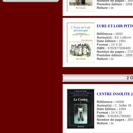
Nombre de pages :
384
Première édition :
1858
Reliure :
br.
EURE-ET-LOIR PITTOR
Référence :
0693
Auteur(s) :
Ed. Lefèvre
Date édition :
1991
Format :
14 X 20
ISBN :
9782877606400
Nombre de pages :
272
Première édition :
1858
Reliure :
br.
2 
CENTRE INSOLITE (
Référence :
HI006
Auteur(s) :
C. Sellier M
Date édition :
1994
Format :
14 X 20
ISBN :
9782841780082
Nombre de pages :
300
Reliure :
br.