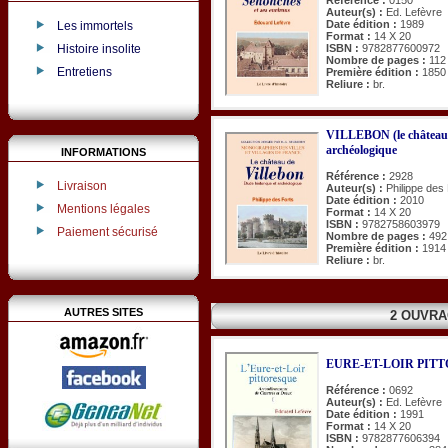
Auteur(s) :
Ed. Lefèvre
Date édition :
1989
Les immortels
Format :
14 X 20
Histoire insolite
ISBN :
9782877600972
Nombre de pages :
112
Entretiens
Première édition :
1850
Reliure :
br.
VILLEBON (le château d
archéologique
INFORMATIONS
Référence :
2928
Livraison
Auteur(s) :
Philippe des
Date édition :
2010
Mentions légales
Format :
14 X 20
ISBN :
9782758603979
Paiement sécurisé
Nombre de pages :
492
Première édition :
1914
Reliure :
br.
AUTRES SITES
2 OUVRA
EURE-ET-LOIR PITTOR
Référence :
0692
Auteur(s) :
Ed. Lefèvre
Date édition :
1991
Format :
14 X 20
ISBN :
9782877606394