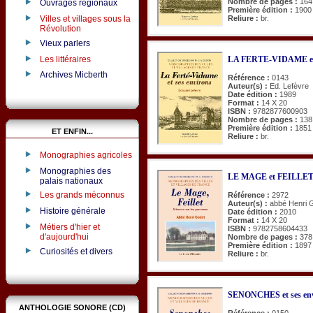
Nombre de pages :
164
Ouvrages régionaux
Première édition :
1900
Reliure :
br.
Villes et villages sous la
Révolution
Vieux parlers
Les littéraires
LA FERTE-VIDAME et 
Archives Micberth
Référence :
0143
Auteur(s) :
Ed. Lefèvre
Date édition :
1989
Format :
14 X 20
ISBN :
9782877600903
Nombre de pages :
138
Première édition :
1851
ET ENFIN...
Reliure :
br.
Monographies agricoles
Monographies des
LE MAGE et FEILLET (M
palais nationaux
Les grands méconnus
Référence :
2972
Auteur(s) :
abbé Henri 
Histoire générale
Date édition :
2010
Format :
14 X 20
Métiers d'hier et
ISBN :
9782758604433
d'aujourd'hui
Nombre de pages :
378
Première édition :
1897
Curiosités et divers
Reliure :
br.
SENONCHES et ses env
ANTHOLOGIE SONORE (CD)
Référence :
0150