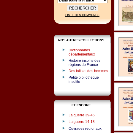
LISTE DES COMMUNES
NOS AUTRES COLLECTIONS...
Dictionnaires
départementaux
Histoire insolite des
régions de France
Des faits et des hommes
Petite bibliothèque
insolite
ET ENCORE...
La guerre 39-45
La guerre 14-18
Ouvrages régionaux