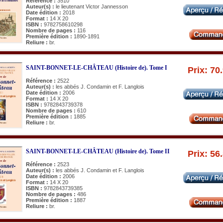
Référence :
3510
Auteur(s) :
le lieutenant Victor Jannesson
Date édition :
2018
Format :
14 X 20
ISBN :
9782758610298
Nombre de pages :
116
Première édition :
1890-1891
Reliure :
br.
SAINT-BONNET-LE-CHÂTEAU (Histoire de). Tome I
Prix: 70
Référence :
2522
Auteur(s) :
les abbés J. Condamin et F. Langlois
Date édition :
2006
Format :
14 X 20
ISBN :
9782843739378
Nombre de pages :
610
Première édition :
1885
Reliure :
br.
SAINT-BONNET-LE-CHÂTEAU (Histoire de). Tome II
Prix: 56
Référence :
2523
Auteur(s) :
les abbés J. Condamin et F. Langlois
Date édition :
2006
Format :
14 X 20
ISBN :
9782843739385
Nombre de pages :
486
Première édition :
1887
Reliure :
br.