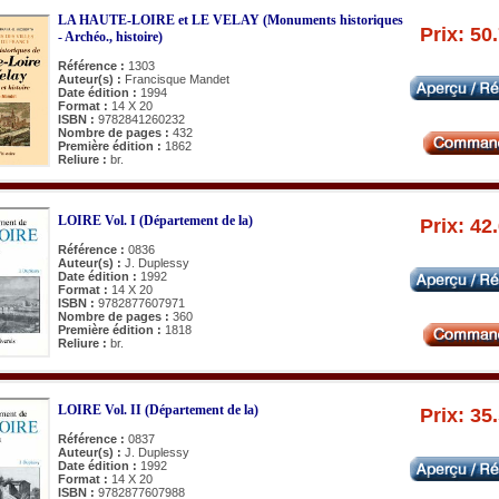
LA HAUTE-LOIRE et LE VELAY (Monuments historiques
Prix: 50
- Archéo., histoire)
Référence :
1303
Auteur(s) :
Francisque Mandet
Date édition :
1994
Format :
14 X 20
ISBN :
9782841260232
Nombre de pages :
432
Première édition :
1862
Reliure :
br.
LOIRE Vol. I (Département de la)
Prix: 42
Référence :
0836
Auteur(s) :
J. Duplessy
Date édition :
1992
Format :
14 X 20
ISBN :
9782877607971
Nombre de pages :
360
Première édition :
1818
Reliure :
br.
LOIRE Vol. II (Département de la)
Prix: 35
Référence :
0837
Auteur(s) :
J. Duplessy
Date édition :
1992
Format :
14 X 20
ISBN :
9782877607988