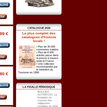
CATALOGUE 2026
Le plus complet des
.99 €
catalogues d'histoire
locale !
• Plus de 30 000
communes traitées
• Plus de 8 000
articles parus dans
la presse à travers
toute la France.
• Une collection
recommandée par
le ministère du
Tourisme en 1989.
.80 €
LA FEUILLE PÉRIODIQUE
BOULIEU
AUTREFOIS. La
fondation du
couvent des
religieuses
ursulines en 1632