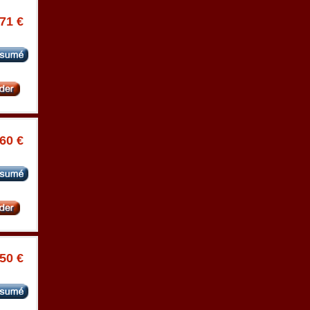
.71 €
.60 €
.50 €