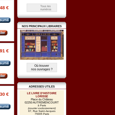
Tous les
.48 €
numéros
NOS PRINCIPAUX LIBRAIRES
.91 €
Où trouver
nos ouvrages ?
ADRESSES UTILES
LE LIVRE D'HISTOIRE
.30 €
LORISSE
Place du Château
02250 AUTREMENCOURT
à Paris
(courrier exclusivement)
67, Rue Saint-Jacques
75005 Paris