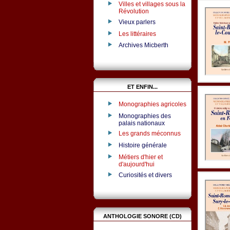
Villes et villages sous la
Révolution
Vieux parlers
Les littéraires
Archives Micberth
ET ENFIN...
Monographies agricoles
Monographies des
palais nationaux
Les grands méconnus
Histoire générale
Métiers d'hier et
d'aujourd'hui
Curiosités et divers
ANTHOLOGIE SONORE (CD)