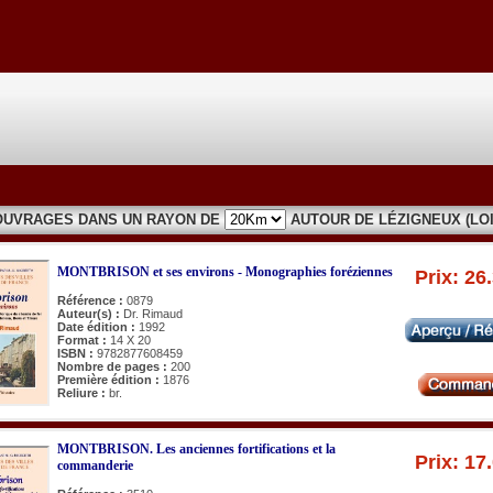
OUVRAGES DANS UN RAYON DE
AUTOUR DE LÉZIGNEUX (LOI
MONTBRISON et ses environs - Monographies foréziennes
Prix: 26
Référence :
0879
Auteur(s) :
Dr. Rimaud
Date édition :
1992
Format :
14 X 20
ISBN :
9782877608459
Nombre de pages :
200
Première édition :
1876
Reliure :
br.
MONTBRISON. Les anciennes fortifications et la
Prix: 17
commanderie