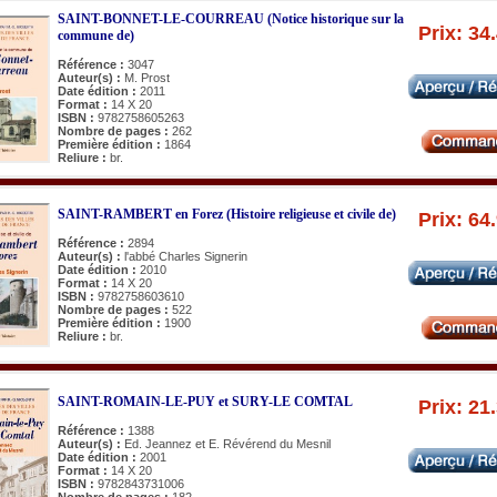
SAINT-BONNET-LE-COURREAU (Notice historique sur la
Prix: 34
commune de)
Référence :
3047
Auteur(s) :
M. Prost
Date édition :
2011
Format :
14 X 20
ISBN :
9782758605263
Nombre de pages :
262
Première édition :
1864
Reliure :
br.
SAINT-RAMBERT en Forez (Histoire religieuse et civile de)
Prix: 64
Référence :
2894
Auteur(s) :
l'abbé Charles Signerin
Date édition :
2010
Format :
14 X 20
ISBN :
9782758603610
Nombre de pages :
522
Première édition :
1900
Reliure :
br.
SAINT-ROMAIN-LE-PUY et SURY-LE COMTAL
Prix: 21
Référence :
1388
Auteur(s) :
Ed. Jeannez et E. Révérend du Mesnil
Date édition :
2001
Format :
14 X 20
ISBN :
9782843731006
Nombre de pages :
182