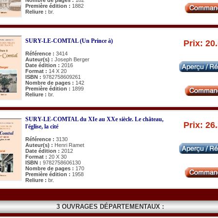
Première édition :
1882
Reliure :
br.
SURY-LE-COMTAL (Un Prince à)
Prix: 20
Référence :
3414
Auteur(s) :
Joseph Berger
Date édition :
2016
Format :
14 X 20
ISBN :
9782758609261
Nombre de pages :
142
Première édition :
1899
Reliure :
br.
SURY-LE-COMTAL du XIe au XXe siècle. Le château,
Prix: 26
l'église, la cité
Référence :
3130
Auteur(s) :
Henri Ramet
Date édition :
2012
Format :
20 X 30
ISBN :
9782758606130
Nombre de pages :
170
Première édition :
1958
Reliure :
br.
3 OUVRAGES DÉPARTEMENTAUX :