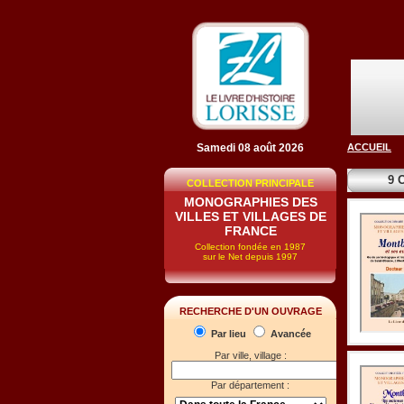
Samedi 08 août 2026
ACCUEIL
9 
COLLECTION PRINCIPALE
MONOGRAPHIES DES
VILLES ET VILLAGES DE
FRANCE
Collection fondée en 1987
sur le Net depuis 1997
RECHERCHE D'UN OUVRAGE
Par lieu
Avancée
Par ville, village :
Par département :