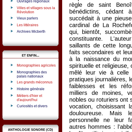
Ouvrages régionaux
règle de saint Benoî
Villes et villages sous la
bénédictins, cédant
Révolution
succédait à une pieuse 
Vieux parlers
cardinal de La Rochefou
Les littéraires
qui, bientôt, succomb
Archives Micberth
constituante. L'aute
saillants de cette long
faits secondaires et le
ET ENFIN...
à la naissance du mo
spirituelle et religieuse
Monographies agricoles
mêlé leur vie à celle
Monographies des
palais nationaux
pratiques journalières, 
Les grands méconnus
faiblesses et les réf
Histoire générale
milliers de moines, v
Métiers d'hier et
nobles ou roturiers ont s
d'aujourd'hui
vocation, choisissant l
Curiosités et divers
douloureuse. Mais le
personnelle ne leur f
autres hommes : l'abbé 
ANTHOLOGIE SONORE (CD)