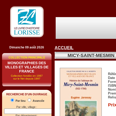
Dimanche 09 août 2026
ACCUEIL
MICY-SAINT-MESMIN (H
COLLECTION PRINCIPALE
MONOGRAPHIES DES
VILLES ET VILLAGES DE
FRANCE
Réfé
Collection fondée en 1987
Date 
sur le Net depuis 1997
Form
ISBN
Nomb
Prem
RECHERCHE D'UN OUVRAGE
Reli
Par lieu
Avancée
Pri
Par ville, village :
Par département :