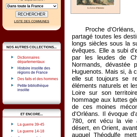
LISTE DES COMMUNES
Proche d'Orléans, l'
partagé toutes les desti
longs siècles sous la s
NOS AUTRES COLLECTIONS...
évêques. Elle a subi d'
par les leudes de Ch
Dictionnaires
départementaux
Normands, dévastée pa
Histoire insolite des
Huguenots. Mais si, à c
régions de France
elle sut toujours se r
Des faits et des hommes
éléments naturels et le
Petite bibliothèque
insolite
Loire sur son territo
hommage aux luttes gén
de ces moines méconn
d'Orléans. Il évoque d'
ET ENCORE...
780, ont vécu la vie
La guerre 39-45
désert, en Orient, ava
La guerre 14-18
auquel Théodulfe mett