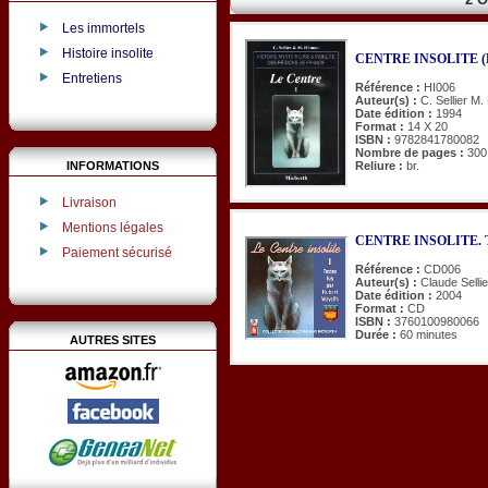
Les immortels
Histoire insolite
CENTRE INSOLITE (
Entretiens
Référence :
HI006
Auteur(s) :
C. Sellier M
Date édition :
1994
Format :
14 X 20
ISBN :
9782841780082
Nombre de pages :
300
INFORMATIONS
Reliure :
br.
Livraison
Mentions légales
CENTRE INSOLITE. Tex
Paiement sécurisé
Référence :
CD006
Auteur(s) :
Claude Selli
Date édition :
2004
Format :
CD
ISBN :
3760100980066
Durée :
60 minutes
AUTRES SITES