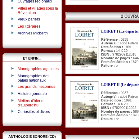
Ouvrages régionaux
Villes et villages sous la
Révolution
2 OUVRA
Vieux parlers
Les littéraires
LOIRET I (Le départe
Archives Micberth
Référence :
0235
Auteur(s) :
abbé Patron
Date édition :
1991
Format :
14 X 20
ISBN :
9782909112015
Nombre de pages :
644
ET ENFIN...
Première édition :
1870
Reliure :
br.
Monographies agricoles
Monographies des
palais nationaux
LOIRET II (Le départ
Les grands méconnus
Référence :
0237
Histoire générale
Auteur(s) :
abbé Patron
Date édition :
1991
Métiers d'hier et
Format :
14 X 20
d'aujourd'hui
ISBN :
9782909112022
Curiosités et divers
Nombre de pages :
586
Première édition :
1870
Reliure :
br.
ANTHOLOGIE SONORE (CD)
2 