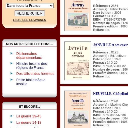
Référence :
2384
Auteur(s) :
l'abbé Berno
Date édition :
2005
Format :
14 X 20
ISBN :
9782843737749
LISTE DES COMMUNES
Nombre de pages :
128
Première édition :
1893
Reliure :
br.
NOS AUTRES COLLECTIONS...
JANVILLE et ses envir
Référence :
0121
Dictionnaires
Auteur(s) :
Ed. Lefèvre
départementaux
Date édition :
1993
Format :
14 X 20
Histoire insolite des
ISBN :
9782877600682
régions de France
Nombre de pages :
286
Première édition :
1877
Des faits et des hommes
Reliure :
br.
Petite bibliothèque
insolite
NEUVILLE. Châtellenie
Référence :
2378
Auteur(s) :
Maxime Cho
ET ENCORE...
Date édition :
2005
Format :
14 X 20
ISBN :
9782843737688
La guerre 39-45
Nombre de pages :
384
Première édition :
1906
La guerre 14-18
Reliure :
br.