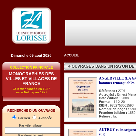
Dimanche 09 août 2026
ACCUEIL
4 OUVRAGES DANS UN RAYON DE
COLLECTION PRINCIPALE
MONOGRAPHIES DES
VILLES ET VILLAGES DE
ANGERVILLE (LA GATE)
hommes remarquables
FRANCE
Collection fondée en 1987
Référence :
2707
sur le Net depuis 1997
Auteur(s) :
Ernest Mena
Date édition :
2008
Format :
14 X 20
ISBN :
9782758601593
Nombre de pages :
590
RECHERCHE D'UN OUVRAGE
Première édition :
1859
Reliure :
br.
Par lieu
Avancée
Par ville, village :
AUTRUY et les seigneur
sur)
Par département :