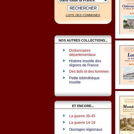
LISTE DES COMMUNES
NOS AUTRES COLLECTIONS...
Dictionnaires
départementaux
Histoire insolite des
régions de France
Des faits et des hommes
Petite bibliothèque
insolite
ET ENCORE...
La guerre 39-45
La guerre 14-18
Ouvrages régionaux