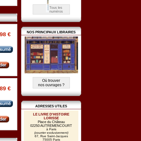
Tous les
numéros
NOS PRINCIPAUX LIBRAIRES
.98 €
Où trouver
nos ouvrages ?
.89 €
ADRESSES UTILES
LE LIVRE D'HISTOIRE
LORISSE
Place du Château
02250 AUTREMENCOURT
à Paris
(courrier exclusivement)
67, Rue Saint-Jacques
75005 Paris