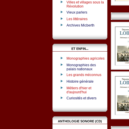
Villes et villages sous la
Révolution
Vieux parlers
Les littéraires
Archives Micberth
ET ENFIN...
Monographies agricoles
Monographies des
palais nationaux
Les grands méconnus
Histoire générale
Métiers d'hier et
d'aujourd'hui
Curiosités et divers
ANTHOLOGIE SONORE (CD)