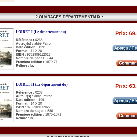
2 OUVRAGES DÉPARTEMENTAUX :
LOIRET I (Le département du)
Prix: 69
Référence :
0235
Auteur(s) :
abbé Patron
Date édition :
1991
Format :
14 X 20
ISBN :
9782909112015
Nombre de pages :
644
Première édition :
1870-71
Reliure :
br.
LOIRET II (Le département du)
Prix: 63
Référence :
0237
Auteur(s) :
abbé Patron
Date édition :
1991
Format :
14 X 20
ISBN :
9782909112022
Nombre de pages :
586
Première édition :
1870-1871
Reliure :
br.