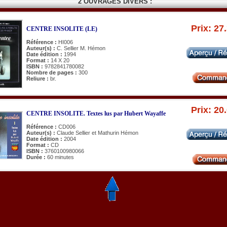
2 OUVRAGES DIVERS :
Prix: 27
CENTRE INSOLITE (LE)
Référence :
HI006
Auteur(s) :
C. Sellier M. Hémon
Date édition :
1994
Format :
14 X 20
ISBN :
9782841780082
Nombre de pages :
300
Reliure :
br.
Prix: 20
CENTRE INSOLITE. Textes lus par Hubert Wayaffe
Référence :
CD006
Auteur(s) :
Claude Sellier et Mathurin Hémon
Date édition :
2004
Format :
CD
ISBN :
3760100980066
Durée :
60 minutes