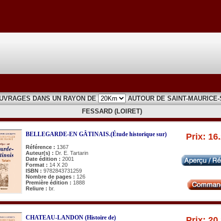
OUVRAGES DANS UN RAYON DE
AUTOUR DE SAINT-MAURICE-
FESSARD (LOIRET)
BELLEGARDE-EN GÂTINAIS.(Étude historique sur)
Prix: 16
Référence :
1367
Auteur(s) :
Dr. E. Tartarin
Date édition :
2001
Format :
14 X 20
ISBN :
9782843731259
Nombre de pages :
126
Première édition :
1888
Reliure :
br.
CHATEAU-LANDON (Histoire de)
Prix: 20