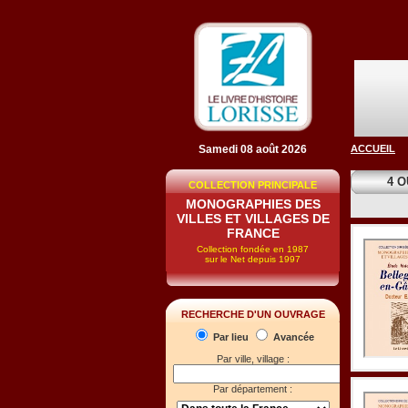
Samedi 08 août 2026
ACCUEIL
4 
COLLECTION PRINCIPALE
MONOGRAPHIES DES
VILLES ET VILLAGES DE
FRANCE
Collection fondée en 1987
sur le Net depuis 1997
RECHERCHE D'UN OUVRAGE
Par lieu
Avancée
Par ville, village :
Par département :