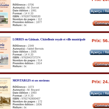
Référence :
0706
Auteur(s) :
M. Dorvet
Date édition :
1991
Format :
14 X 20
ISBN :
9782877606530
Nombre de pages :
112
Première édition :
1877
Reliure :
br.
LORRIS en Gâtinais. Châtellenie royale et ville municipale
Prix: 56
Référence :
2349
Auteur(s) :
l'abbé Bernois
Date édition :
2005
Format :
14 X 20
ISBN :
9782843737374
Nombre de pages :
514
Première édition :
1914
Reliure :
br.
MONTARGIS et ses environs
Prix: 24
Référence :
1073
Auteur(s) :
M. Boyard
Date édition :
1993
Format :
14 X 20
ISBN :
9782742800407
Nombre de pages :
172
Première édition :
1836
Reliure :
br.