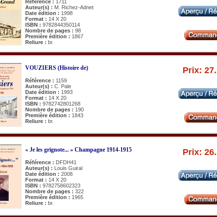
Référence :
1711
Auteur(s) :
M. Richez-Adnet
Date édition :
1998
Format :
14 X 20
ISBN :
9782844350114
Nombre de pages :
98
Première édition :
1867
Reliure :
br.
VOUZIERS (Histoire de)
Prix: 27
Référence :
1159
Auteur(s) :
C. Pale
Date édition :
1993
Format :
14 X 20
ISBN :
9782742801268
Nombre de pages :
190
Première édition :
1843
Reliure :
br.
« Je les grignote... » Champagne 1914-1915
Prix: 26
Référence :
DFDH41
Auteur(s) :
Louis Guiral
Date édition :
2008
Format :
14 X 20
ISBN :
9782758602323
Nombre de pages :
322
Première édition :
1965
Reliure :
br.