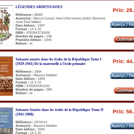
LÉGENDES ARDENNAISES
Prix: 28
Référence :
BI005
Auteur(s) :
Marcel Caruel, Henri d'Acremont, André Sécheret,
Jean-Paul Vaillant
Date édition :
1997
Format :
14 X 20
ISBN :
9782843730009
Nombre de pages :
248
Première édition :
1949
Reliure :
br.
Soixante années dans les écoles de la République Tome I
Prix: 44
(1929-1941) De la maternelle à l'école primaire
Référence :
1804
Auteur(s) :
Maurice Mabilon
Date édition :
1999
Format :
15 X 24
ISBN :
9782844351043
Nombre de pages :
388
Reliure :
br.
Soixante Années dans les écoles de la République Tome II
Prix: 56
(1941-1968)
Référence :
DFDH14
Auteur(s) :
Maurice Mabilon
Date édition :
2000
Format :
14 X 20