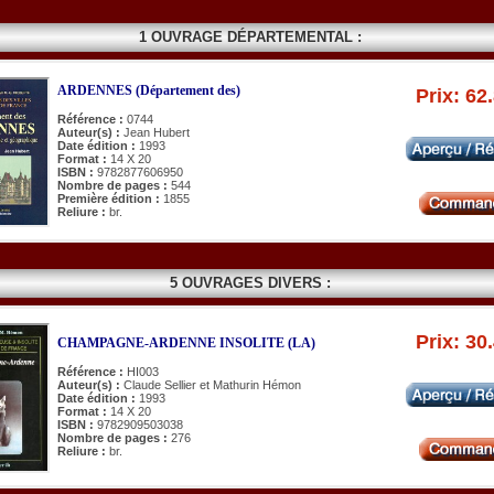
1 OUVRAGE DÉPARTEMENTAL :
ARDENNES (Département des)
Prix: 62
Référence :
0744
Auteur(s) :
Jean Hubert
Date édition :
1993
Format :
14 X 20
ISBN :
9782877606950
Nombre de pages :
544
Première édition :
1855
Reliure :
br.
5 OUVRAGES DIVERS :
Prix: 30
CHAMPAGNE-ARDENNE INSOLITE (LA)
Référence :
HI003
Auteur(s) :
Claude Sellier et Mathurin Hémon
Date édition :
1993
Format :
14 X 20
ISBN :
9782909503038
Nombre de pages :
276
Reliure :
br.