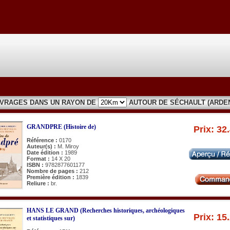
UVRAGES DANS UN RAYON DE
AUTOUR DE SÉCHAULT (ARDE
GRANDPRE (Histoire de)
Prix: 32
Référence :
0170
Auteur(s) :
M. Miroy
Date édition :
1989
Format :
14 X 20
ISBN :
9782877601177
Nombre de pages :
212
Première édition :
1839
Reliure :
br.
HANS LE GRAND (Recherches historiques, archéologiques
Prix: 15
et statistiques sur)