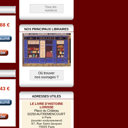
Tous les
numéros
.88 €
NOS PRINCIPAUX LIBRAIRES
Où trouver
nos ouvrages ?
.43 €
ADRESSES UTILES
LE LIVRE D'HISTOIRE
LORISSE
Place du Château
02250 AUTREMENCOURT
à Paris
(courrier exclusivement)
67, Rue Saint-Jacques
75005 Paris