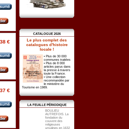
CATALOGUE 2026
Le plus complet des
.38 €
catalogues d'histoire
locale !
• Plus de 30 000
communes traitées
• Plus de 8 000
articles parus dans
la presse à travers
toute la France.
• Une collection
recommandée par
le ministère du
Tourisme en 1989.
.37 €
LA FEUILLE PÉRIODIQUE
BOULIEU
AUTREFOIS. La
fondation du
couvent des
religieuses
ursulines en 1632