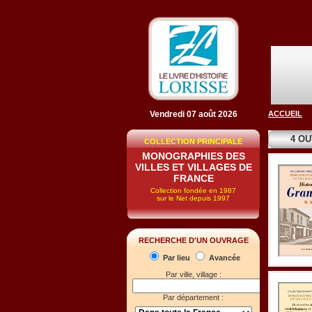
Vendredi 07 août 2026
ACCUEIL
4 O
COLLECTION PRINCIPALE
MONOGRAPHIES DES
VILLES ET VILLAGES DE
FRANCE
Collection fondée en 1987
sur le Net depuis 1997
RECHERCHE D'UN OUVRAGE
Par lieu
Avancée
Par ville, village :
Par département :