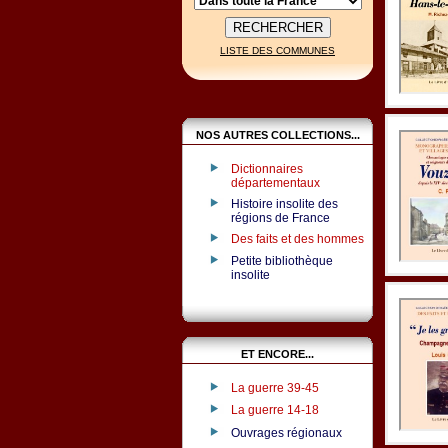
LISTE DES COMMUNES
NOS AUTRES COLLECTIONS...
Dictionnaires
départementaux
Histoire insolite des
régions de France
Des faits et des hommes
Petite bibliothèque
insolite
ET ENCORE...
La guerre 39-45
La guerre 14-18
Ouvrages régionaux