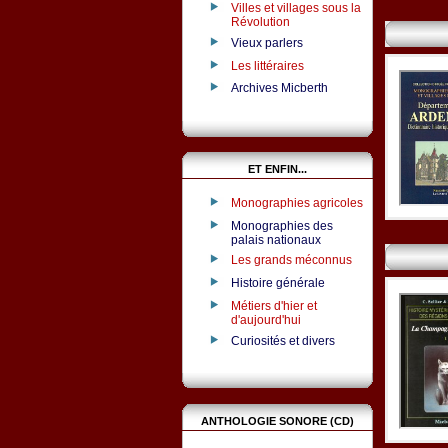
Villes et villages sous la
Révolution
Vieux parlers
Les littéraires
Archives Micberth
ET ENFIN...
Monographies agricoles
Monographies des
palais nationaux
Les grands méconnus
Histoire générale
Métiers d'hier et
d'aujourd'hui
Curiosités et divers
ANTHOLOGIE SONORE (CD)