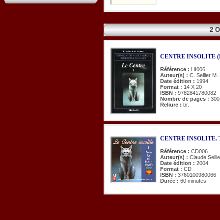
2 
CENTRE INSOLITE (
Référence :
HI006
Auteur(s) :
C. Sellier M
Date édition :
1994
Format :
14 X 20
ISBN :
9782841780082
Nombre de pages :
300
Reliure :
br.
CENTRE INSOLITE. Tex
Référence :
CD006
Auteur(s) :
Claude Selli
Date édition :
2004
Format :
CD
ISBN :
3760100980066
Durée :
60 minutes