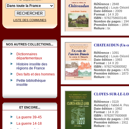
Référence :
2848
Auteur(s) :
Louis-Désir
Date édition :
2009
Format :
14 X 20
ISBN :
9782758603146
LISTE DES COMMUNES
Nombre de pages :
194
Première édition :
1894
Reliure :
br.
NOS AUTRES COLLECTIONS...
CHATEAUDUN (Un coin 
Référence :
1091
Dictionnaires
Auteur(s) :
Louis-Désir
départementaux
Date édition :
1993
Format :
14 X 20
Histoire insolite des
ISBN :
9782742800582
régions de France
Nombre de pages :
476
Première édition :
1873
Des faits et des hommes
Reliure :
br.
Petite bibliothèque
insolite
CLOYES-SUR-LE-LOIR 
Référence :
0119
Auteur(s) :
l'abbé A. Pe
ET ENCORE...
Date édition :
1992
Format :
14 X 20
ISBN :
9782877600668
La guerre 39-45
Nombre de pages :
246
Première édition :
1911
La guerre 14-18
Reliure :
br.