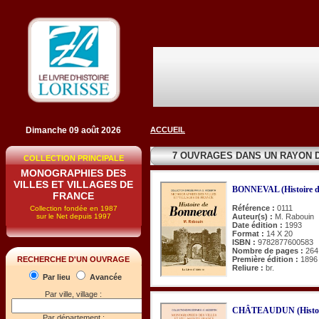
Dimanche 09 août 2026
ACCUEIL
7 OUVRAGES DANS UN RAYON 
COLLECTION PRINCIPALE
MONOGRAPHIES DES
VILLES ET VILLAGES DE
BONNEVAL (Histoire d
FRANCE
Référence :
0111
Collection fondée en 1987
sur le Net depuis 1997
Auteur(s) :
M. Rabouin
Date édition :
1993
Format :
14 X 20
ISBN :
9782877600583
Nombre de pages :
264
Première édition :
1896
RECHERCHE D'UN OUVRAGE
Reliure :
br.
Par lieu
Avancée
Par ville, village :
CHÂTEAUDUN (Histoir
Par département :