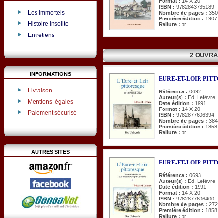
Format :
14 X 20
ISBN :
9782843735189
Les immortels
Nombre de pages :
350
Première édition :
1907
Histoire insolite
Reliure :
br.
Entretiens
2 OUVRA
INFORMATIONS
EURE-ET-LOIR PITTOR
Livraison
Référence :
0692
Auteur(s) :
Ed. Lefèvre
Mentions légales
Date édition :
1991
Format :
14 X 20
Paiement sécurisé
ISBN :
9782877606394
Nombre de pages :
384
Première édition :
1858
Reliure :
br.
AUTRES SITES
EURE-ET-LOIR PITTOR
Référence :
0693
Auteur(s) :
Ed. Lefèvre
Date édition :
1991
Format :
14 X 20
ISBN :
9782877606400
Nombre de pages :
272
Première édition :
1858
Reliure :
br.