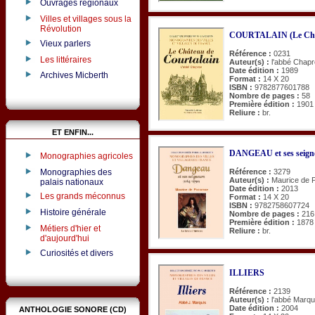
Ouvrages régionaux
Villes et villages sous la
Révolution
COURTALAIN (Le Châ
Vieux parlers
Référence :
0231
Les littéraires
Auteur(s) :
l'abbé Chap
Date édition :
1989
Archives Micberth
Format :
14 X 20
ISBN :
9782877601788
Nombre de pages :
58
Première édition :
1901
Reliure :
br.
ET ENFIN...
DANGEAU et ses seigne
Monographies agricoles
Monographies des
Référence :
3279
Auteur(s) :
Maurice de 
palais nationaux
Date édition :
2013
Les grands méconnus
Format :
14 X 20
ISBN :
9782758607724
Histoire générale
Nombre de pages :
216
Première édition :
1878
Métiers d'hier et
Reliure :
br.
d'aujourd'hui
Curiosités et divers
ILLIERS
Référence :
2139
Auteur(s) :
l'abbé Marqu
Date édition :
2004
ANTHOLOGIE SONORE (CD)