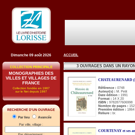
Dimanche 09 août 2026
ACCUEIL
3 OUVRAGES DANS UN RAYO
COLLECTION PRINCIPALE
MONOGRAPHIES DES
VILLES ET VILLAGES DE
CHATEAURENARD (His
FRANCE
Référence :
0748
Collection fondée en 1987
Auteur(s) :
M. Petit
sur le Net depuis 1997
Date édition :
1991
Format :
14 X 20
ISBN :
9782877606998
Nombre de pages :
152
Première édition :
1864
RECHERCHE D'UN OUVRAGE
Reliure :
br.
Par lieu
Avancée
Par ville, village :
COURTENAY et ses anci
Par département :