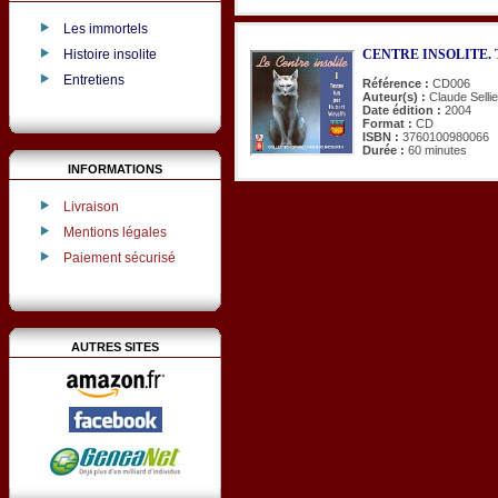
Les immortels
Histoire insolite
CENTRE INSOLITE. Tex
Entretiens
Référence :
CD006
Auteur(s) :
Claude Selli
Date édition :
2004
Format :
CD
ISBN :
3760100980066
Durée :
60 minutes
INFORMATIONS
Livraison
Mentions légales
Paiement sécurisé
AUTRES SITES