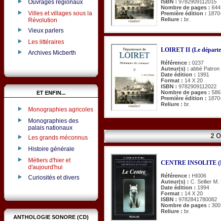
ISBN :
9782909112015
Ouvrages régionaux
Nombre de pages :
644
Villes et villages sous la
Première édition :
1870
Reliure :
br.
Révolution
Vieux parlers
Les littéraires
LOIRET II (Le départ
Archives Micberth
Référence :
0237
Auteur(s) :
abbé Patron
Date édition :
1991
Format :
14 X 20
ISBN :
9782909112022
Nombre de pages :
586
ET ENFIN...
Première édition :
1870
Reliure :
br.
Monographies agricoles
Monographies des
palais nationaux
2 
Les grands méconnus
Histoire générale
Métiers d'hier et
CENTRE INSOLITE (
d'aujourd'hui
Référence :
HI006
Curiosités et divers
Auteur(s) :
C. Sellier M
Date édition :
1994
Format :
14 X 20
ISBN :
9782841780082
Nombre de pages :
300
Reliure :
br.
ANTHOLOGIE SONORE (CD)