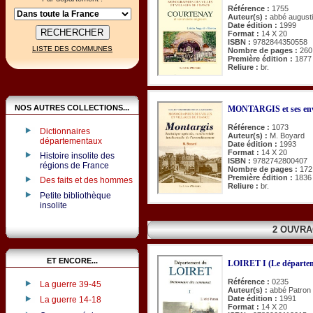
Référence :
1755
Auteur(s) :
abbé augusti
Date édition :
1999
Format :
14 X 20
ISBN :
9782844350558
LISTE DES COMMUNES
Nombre de pages :
260
Première édition :
1877
Reliure :
br.
NOS AUTRES COLLECTIONS...
MONTARGIS et ses env
Référence :
1073
Dictionnaires
Auteur(s) :
M. Boyard
départementaux
Date édition :
1993
Format :
14 X 20
Histoire insolite des
ISBN :
9782742800407
régions de France
Nombre de pages :
172
Première édition :
1836
Des faits et des hommes
Reliure :
br.
Petite bibliothèque
insolite
2 OUVRA
ET ENCORE...
LOIRET I (Le départe
Référence :
0235
La guerre 39-45
Auteur(s) :
abbé Patron
Date édition :
1991
La guerre 14-18
Format :
14 X 20